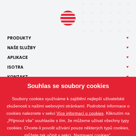
PRODUKTY
NAŠE
SLUŽBY
APLIKACE
ISOTRA
KONTAKT
Souhlas se soubory cookies
Soubory cookies využíváme k zajištění nejlepší uživatelské
zkušenosti s našimi webovými stránkami. Podrobné informace o
cookies naleznete v sekci
Více informací o cookies
. Kliknutím na
„Přijmout vše“ souhlasíte s tím, že můžeme užívat všechny typy
cookies. Chcete-li povolit užívání pouze některých typů cookies,
můžete tak učinit v sekci „Nastavení cookies“.