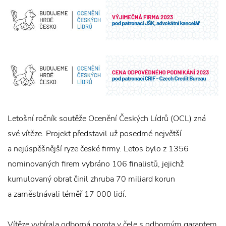
Letošní ročník soutěže Ocenění Českých Lídrů (OCL) zná
své vítěze. Projekt představil už posedmé největší
a nejúspěšnější ryze české firmy. Letos bylo z 1356
nominovaných firem vybráno 106 finalistů, jejichž
kumulovaný obrat činil zhruba 70 miliard korun
a zaměstnávali téměř 17 000 lidí.
Vítěze vybírala odborná porota v čele s odborným garantem