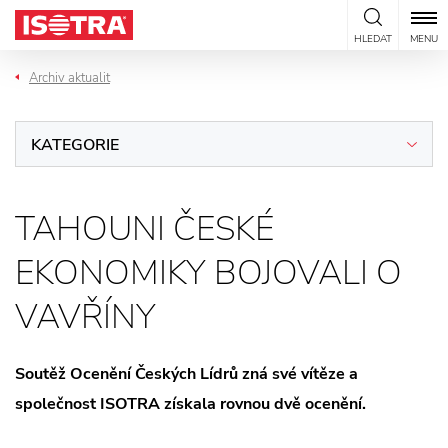
Přeskočit na obsah
HLEDAT
MENU
Archiv aktualit
KATEGORIE
TAHOUNI ČESKÉ
EKONOMIKY BOJOVALI O
VAVŘÍNY
Soutěž Ocenění Českých Lídrů zná své vítěze a
společnost ISOTRA získala rovnou dvě ocenění.