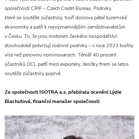
společností CRIF – Czech Credit Bureau. Podniky,
které se soutěže zúčastnily, tvoří doslova páteř tuzemské
ekonomiky a patří k nejvýznamnějším zaměstnavatelům
v Česku. To, že jsou motorem českého hospodářství,
dlouhodobě potvrzují rodinné podniky – v roce 2023 tvořily
více než polovinu nominovaných. Téměř 40 procent
účastníků OCL patří mezi exportéry, desítky firem se letos
soutěže zúčastnily poprvé.
Za společnosti ISOTRA a.s. přebírala ocenění Lýdie
Blachutová, finanční manažer společnosti