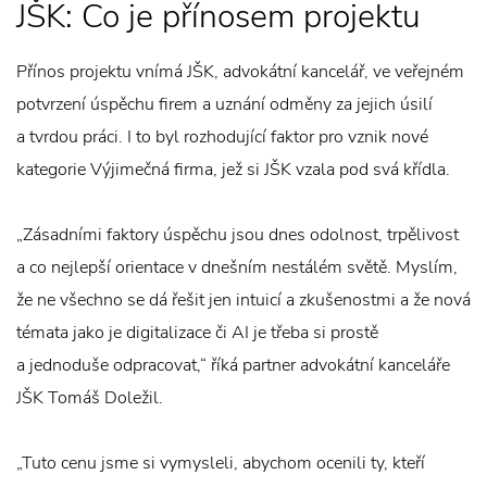
JŠK: Co je přínosem projektu
Přínos projektu vnímá JŠK, advokátní kancelář, ve veřejném
potvrzení úspěchu firem a uznání odměny za jejich úsilí
a tvrdou práci. I to byl rozhodující faktor pro vznik nové
kategorie Výjimečná firma, jež si JŠK vzala pod svá křídla.
„Zásadními faktory úspěchu jsou dnes odolnost, trpělivost
a co nejlepší orientace v dnešním nestálém světě. Myslím,
že ne všechno se dá řešit jen intuicí a zkušenostmi a že nová
témata jako je digitalizace či AI je třeba si prostě
a jednoduše odpracovat,“ říká partner advokátní kanceláře
JŠK Tomáš Doležil.
„Tuto cenu jsme si vymysleli, abychom ocenili ty, kteří