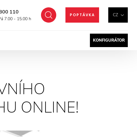
800 110
Hledat
CZ
POPTÁVKA
Pá 7.00 - 15.00 h
KONFIGURÁTOR
RVNÍHO
U ONLINE!