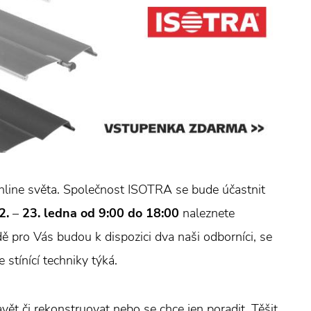
line světa. Společnost ISOTRA se bude účastnit
2.
–
23. ledna od 9:00 do 18:00
naleznete
adě pro Vás budou k dispozici dva naši odborníci, se
stínící techniky týká.
vět či rekonstruovat nebo se chce jen poradit. Těšit