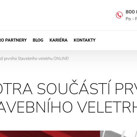
800 
Po - 
RO PARTNERY
BLOG
KARIÉRA
KONTAKTY
tí prvního Stavebního veletrhu ONLINE!
OTRA SOUČÁSTÍ P
AVEBNÍHO VELETRH