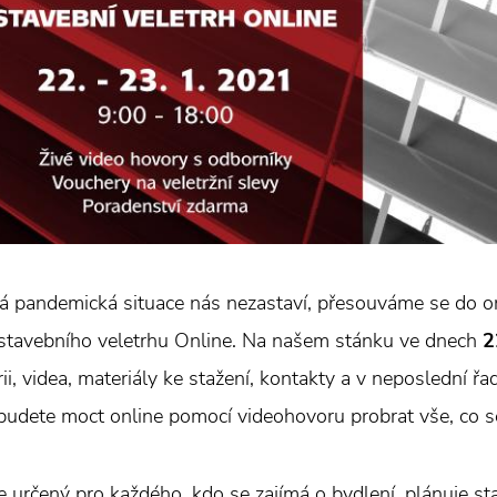
 pandemická situace nás nezastaví, přesouváme se do on
stavebního veletrhu Online. Na našem stánku ve dnech
2
rii, videa, materiály ke stažení, kontakty a v neposlední ř
budete moct online pomocí videohovoru probrat vše, co se 
je určený pro každého, kdo se zajímá o bydlení, plánuje sta