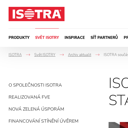
Přeskočit na obsah
PRODUKTY
SVĚT ISOTRY
INSPIRACE
SÍŤ PARTNERŮ
P
ISOTRA
Svět ISOTRY
Archiv aktualit
ISOTRA součás
->
->
->
IS
O SPOLEČNOSTI ISOTRA
ST
REALIZOVANÁ FVE
NOVÁ ZELENÁ ÚSPORÁM
FINANCOVÁNÍ STÍNĚNÍ ÚVĚREM