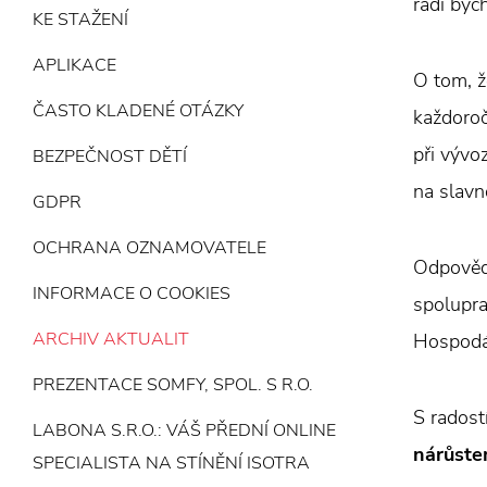
rádi byc
KE STAŽENÍ
APLIKACE
O tom, ž
ČASTO KLADENÉ OTÁZKY
každoroč
při vývo
BEZPEČNOST DĚTÍ
na slav
GDPR
OCHRANA OZNAMOVATELE
Odpovědn
INFORMACE O COOKIES
spolupra
ARCHIV AKTUALIT
Hospodář
PREZENTACE SOMFY, SPOL. S R.O.
S radost
LABONA S.R.O.: VÁŠ PŘEDNÍ ONLINE
nárůste
SPECIALISTA NA STÍNĚNÍ ISOTRA