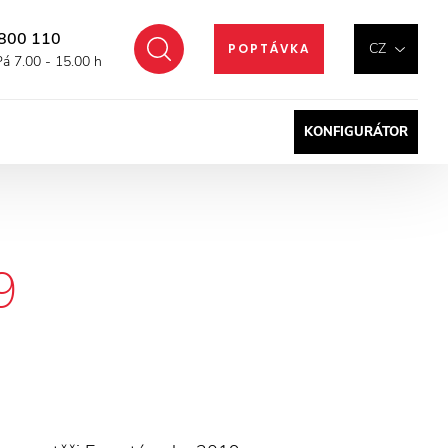
800 110
Hledat
CZ
POPTÁVKA
Pá 7.00 - 15.00 h
KONFIGURÁTOR
9