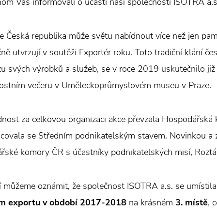
hom Vás informovali o účasti naší společnosti ISOTRA a.s
e Česká republika může světu nabídnout více než jen pamá
ně utvrzují v soutěži Exportér roku. Toto tradiční klání
zu svých výrobků a služeb, se v roce 2019 uskutečnilo již
nostním večeru v Uměleckoprůmyslovém museu v Praze.
ost za celkovou organizaci akce převzala Hospodářská k
covala se Středním podnikatelským stavem. Novinkou a z
ské komory ČR s účastníky podnikatelských misí, Roztá
í můžeme oznámit, že společnost ISOTRA a.s. se umístila
m exportu v období 2017-2018
na krásném
3. místě
, 