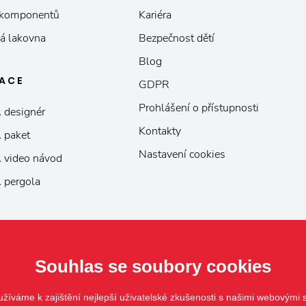
 komponentů
Kariéra
á lakovna
Bezpečnost dětí
Blog
KACE
GDPR
Prohlášení o přístupnosti
 designér
Kontakty
 paket
Nastavení cookies
 video návod
 pergola
Souhlas se soubory cookies
žíváme k zajištění nejlepší uživatelské zkušenosti s našimi webovými