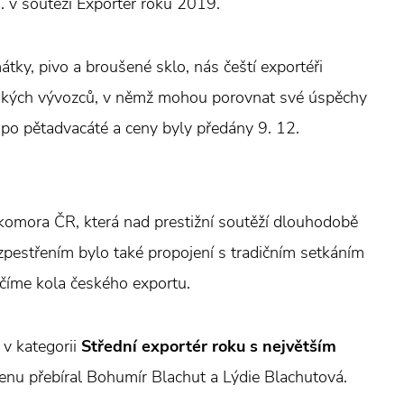
. v soutěži Exportér roku 2019.
tky, pivo a broušené sklo, nás čeští exportéři
 českých vývozců, v němž mohou porovnat své úspěchy
 po pětadvacáté a ceny byly předány 9. 12.
omora ČR, která nad prestižní soutěží dlouhodobě
pestřením bylo také propojení s tradičním setkáním
číme kola českého exportu.
 v kategorii
Střední exportér roku s největším
cenu přebíral Bohumír Blachut a Lýdie Blachutová.