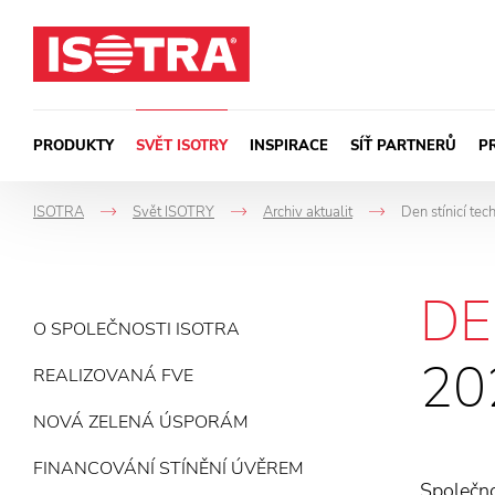
Přeskočit na obsah
PRODUKTY
SVĚT ISOTRY
INSPIRACE
SÍŤ PARTNERŮ
P
ISOTRA
Svět ISOTRY
Archiv aktualit
Den stínicí tec
->
->
->
DE
O SPOLEČNOSTI ISOTRA
20
REALIZOVANÁ FVE
NOVÁ ZELENÁ ÚSPORÁM
FINANCOVÁNÍ STÍNĚNÍ ÚVĚREM
Společno