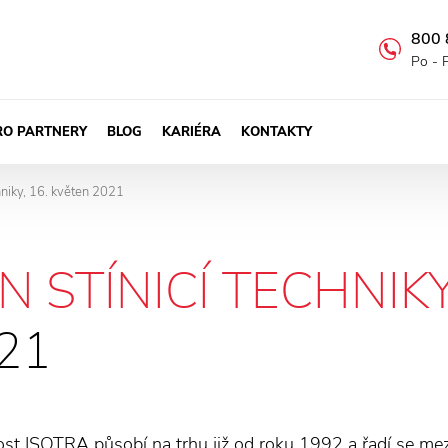
800 
Po - 
RO PARTNERY
BLOG
KARIÉRA
KONTAKTY
hniky, 16. květen 2021
N STÍNICÍ TECHNIK
21
st ISOTRA působí na trhu již od roku 1992 a řadí se mezi 