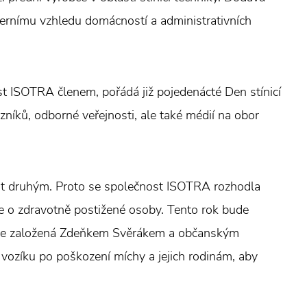
dernímu vzhledu domácností a administrativních
ost ISOTRA členem, pořádá již pojedenácté Den stínicí
níků, odborné veřejnosti, ale také médií na obor
at druhým. Proto se společnost ISOTRA rozhodla
éče o zdravotně postižené osoby. Tento rok bude
 je založená Zdeňkem Svěrákem a občanským
ozíku po poškození míchy a jejich rodinám, aby