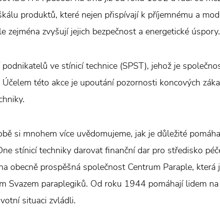
škálu produktů, které nejen přispívají k příjemnému a mo
le zejména zvyšují jejich bezpečnost a energetické úspory.
 podnikatelů ve stínicí technice (SPST), jehož je společn
. Účelem této akce je upoutání pozornosti koncových zákaz
echniky.
obě si mnohem více uvědomujeme, jak je důležité pomáh
Dne stínicí techniky darovat finanční dar pro středisko p
na obecně prospěšná společnost Centrum Paraple, která
m Svazem paraplegiků. Od roku 1944 pomáhají lidem na v
votní situaci zvládli.