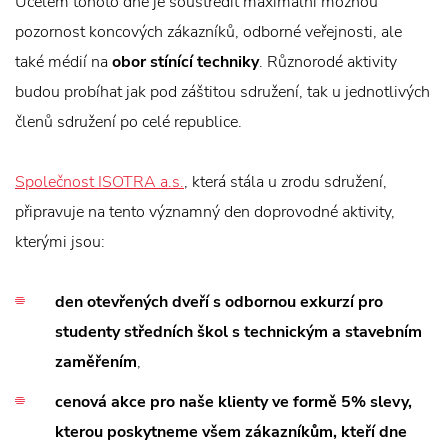
Účelem tohoto dne je soustředit maximální možnou
pozornost koncových zákazníků, odborné veřejnosti, ale
také médií na
obor stínící techniky
. Různorodé aktivity
budou probíhat jak pod záštitou sdružení, tak u jednotlivých
členů sdružení po celé republice.
Společnost ISOTRA a.s.
, která stála u zrodu sdružení,
připravuje na tento významný den doprovodné aktivity,
kterými jsou:
den otevřených dveří s odbornou exkurzí pro
studenty středních škol s technickým a stavebním
zaměřením
,
cenová akce pro naše klienty ve formě 5% slevy,
kterou poskytneme všem zákazníkům, kteří dne