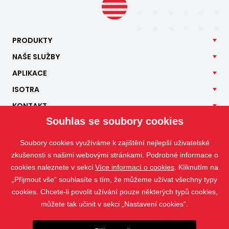
PRODUKTY
NAŠE
SLUŽBY
APLIKACE
ISOTRA
KONTAKT
Souhlas se soubory cookies
Soubory cookies využíváme k zajištění nejlepší uživatelské
zkušenosti s našimi webovými stránkami. Podrobné informace o
cookies naleznete v sekci
Více informací o cookies
. Kliknutím na
„Přijmout vše“ souhlasíte s tím, že můžeme užívat všechny typy
cookies. Chcete-li povolit užívání pouze některých typů cookies,
můžete tak učinit v sekci „Nastavení cookies“.