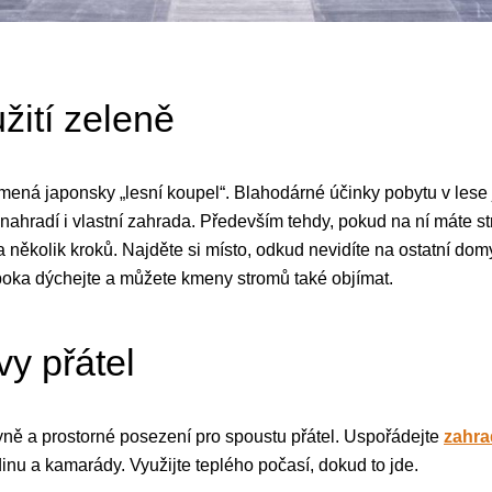
žití zeleně
amená japonsky „lesní koupel“. Blahodárné účinky pobytu v lese
nahradí i vlastní zahrada. Především tehdy, pokud na ní máte s
několik kroků. Najděte si místo, odkud nevidíte na ostatní domy 
uboka dýchejte a můžete kmeny stromů také objímat.
y přátel
hyně a prostorné posezení pro spoustu přátel. Uspořádejte
zahra
inu a kamarády. Využijte teplého počasí, dokud to jde.