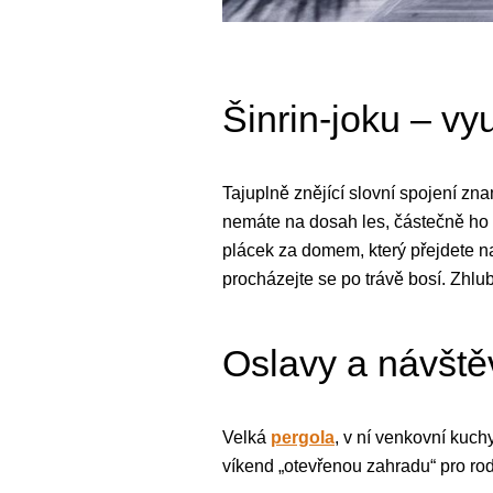
Šinrin-joku – vyu
Tajuplně znějící slovní spojení zn
nemáte na dosah les, částečně ho 
plácek za domem, který přejdete na 
procházejte se po trávě bosí. Zhl
Oslavy a návštěv
Velká
pergola
, v ní venkovní kuc
víkend „otevřenou zahradu“ pro rod