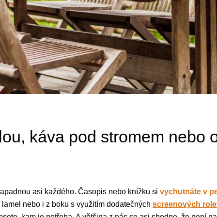
lou, káva pod stromem nebo 
 napadnou asi každého. Časopis nebo knížku si
vychutnáte v p
 lamel nebo i z boku s využitím dodatečných
screenových role
esete, kam je potřeba. A většina z nás se asi shodne, že není na