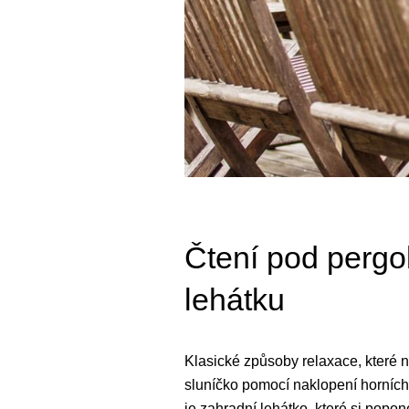
Čtení pod pergo
lehátku
Klasické způsoby relaxace, které
sluníčko pomocí naklopení horních
je zahradní lehátko, které si popon