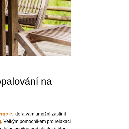
opalování na
ergole
, která vám umožní zastínit
t
. Velkým pomocníkem pro relaxaci
d kávu vypitou pod vlastní jabloní