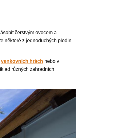
 zásobit čerstvým ovocem a
ste některé z jednoduchých plodin
h
venkovních hrách
nebo v
říklad různých zahradních