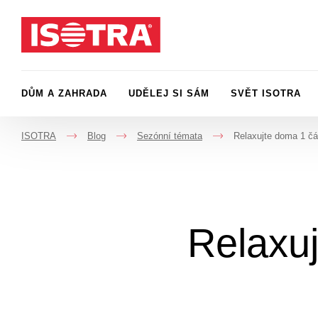
Přeskočit na obsah
DŮM A ZAHRADA
UDĚLEJ SI SÁM
SVĚT ISOTRA
ISOTRA
Blog
Sezónní témata
Relaxujte doma 1 čá
->
->
->
Relaxuj