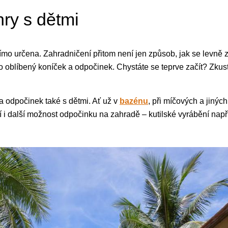
hry s dětmi
římo určena. Zahradničení přitom není jen způsob, jak se levně
 o oblíbený koníček a odpočinek. Chystáte se teprve začít? Zku
a odpočinek také s dětmi. Ať už v
bazénu
, při míčových a jinýc
sí i další možnost odpočinku na zahradě – kutilské vyrábění nap