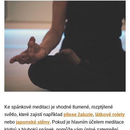
Ke spánkové meditaci je vhodné tlumené, rozptýlené
světlo, které zajistí například
plisse žaluzie
,
látkové rolety
nebo
japonské stěny
. Pokud je hlavním účelem meditace
klidný a hluboký spánek, pomůže vám úplné zatemnění