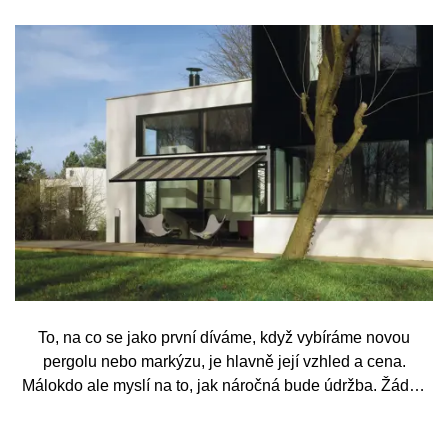
To, na co se jako první díváme, když vybíráme novou
pergolu nebo markýzu, je hlavně její vzhled a cena.
Málokdo ale myslí na to, jak náročná bude údržba. Žádný
systém se bez občasné péče neobejde. Celý rok totiž
odolává vrtochům počasí, například ostrému slunci, dešti a