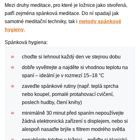
Mezi druhy meditace, pro které je ložnice jako stvořená,
patří zejména spánková meditace. Do ní spadají jak
samotné meditační techniky, tak i
metody spánkové
hygieny
.
Spánková hygiena:
choďte si lehnout každý den ve stejnou dobu
dobře vyvětrejte a najděte si vhodnou teplotu na
spaní – ideální je v rozmezí 15–18 °C
zaveďte spánkové rutiny (např. teplá sprcha
nebo koupel, pomalé protahovací cvičení,
poslech hudby, čtení knihy)
minimálně 30 minut před spaním nepoužívejte
žádná elektronická zařízení s displejem, nebo si
alespoň nasaďte brýle s filtrem modrého světla
nenabíjejte telefon v ložnici – pořiďte si klasický