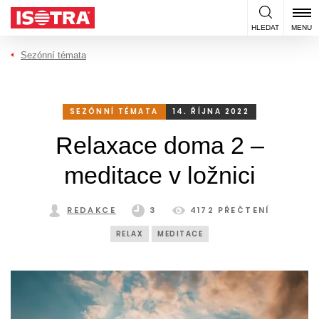
Přeskočit na obsah
HLEDAT
MENU
Sezónní témata
SEZÓNNÍ TÉMATA
14. ŘÍJNA 2022
Relaxace doma 2 –
meditace v ložnici
REDAKCE
3
4172 PŘEČTENÍ
RELAX
MEDITACE