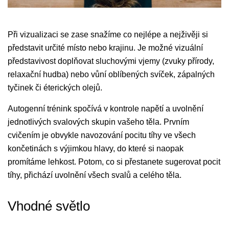
Při vizualizaci se zase snažíme co nejlépe a nejživěji si
představit určité místo nebo krajinu. Je možné vizuální
představivost doplňovat sluchovými vjemy (zvuky přírody,
relaxační hudba) nebo vůní oblíbených svíček, zápalných
tyčinek či éterických olejů.
Autogenní trénink spočívá v kontrole napětí a uvolnění
jednotlivých svalových skupin vašeho těla. Prvním
cvičením je obvykle navozování pocitu tíhy ve všech
končetinách s výjimkou hlavy, do které si naopak
promítáme lehkost. Potom, co si přestanete sugerovat pocit
tíhy, přichází uvolnění všech svalů a celého těla.
Vhodné světlo