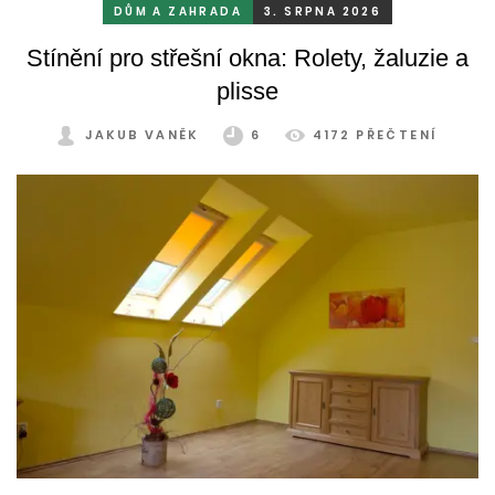
mrazu, ale také prachu a pylu, což se na něm dříve či
DŮM A ZAHRADA
3. SRPNA 2026
později podepíše.
Stínění pro střešní okna: Rolety, žaluzie a
plisse
JAKUB VANĚK
6
4172 PŘEČTENÍ