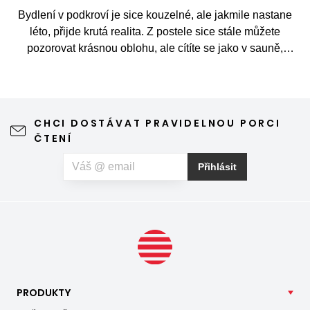
Bydlení v podkroví je sice kouzelné, ale jakmile nastane
léto, přijde krutá realita. Z postele sice stále můžete
pozorovat krásnou oblohu, ale cítíte se jako v sauně,
protože slunce praží přímo přes střešní okna. Nicméně
stínění oken v tomto případě dokáže udělat velkou službu,
jen je potřeba vybrat tu správnou formu.
CHCI DOSTÁVAT PRAVIDELNOU PORCI
ČTENÍ
Přihlásit
PRODUKTY