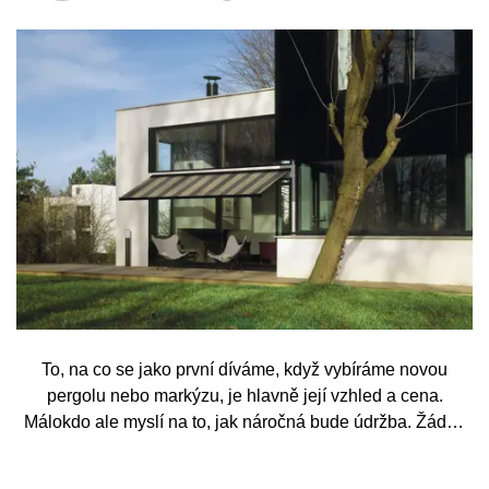
To, na co se jako první díváme, když vybíráme novou
pergolu nebo markýzu, je hlavně její vzhled a cena.
Málokdo ale myslí na to, jak náročná bude údržba. Žádný
systém se bez občasné péče neobejde. Celý rok totiž
odolává vrtochům počasí, například ostrému slunci, dešti a