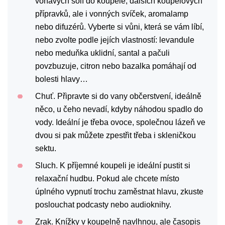
voňavých solí do koupele, dalších koupelových
přípravků, ale i vonných svíček, aromalamp
nebo difuzérů. Vyberte si vůni, která se vám líbí,
nebo zvolte podle jejích vlastností: levandule
nebo meduňka uklidní, santal a pačuli
povzbuzuje, citron nebo bazalka pomáhají od
bolesti hlavy…
Chuť. Připravte si do vany občerstvení, ideálně
něco, u čeho nevadí, kdyby náhodou spadlo do
vody. Ideální je třeba ovoce, společnou lázeň ve
dvou si pak můžete zpestřit třeba i skleničkou
sektu.
Sluch. K příjemné koupeli je ideální pustit si
relaxační hudbu. Pokud ale chcete místo
úplného vypnutí trochu zaměstnat hlavu, zkuste
poslouchat podcasty nebo audioknihy.
Zrak. Knížky v koupelně navlhnou, ale časopis