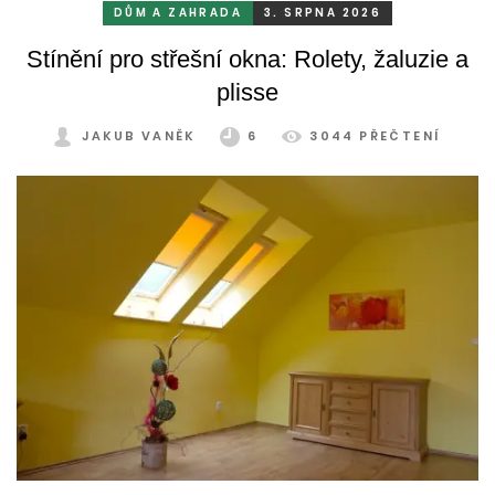
mrazu, ale také prachu a pylu, což se na něm dříve či
DŮM A ZAHRADA
3. SRPNA 2026
později podepíše.
Stínění pro střešní okna: Rolety, žaluzie a
plisse
JAKUB VANĚK
6
3044 PŘEČTENÍ