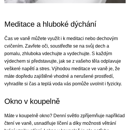
Meditace a hluboké dýchání
Čas ve vaně můžete využít i k meditaci nebo dechovým
cvičením. Zavřete oči, soustřeďte se na svůj dech a
pomalu, zhluboka vdechujte a vydechujte. S každým
výdechem si představujte, jak se z vašeho těla odplavuje
veškeré napětí a stres. Výhodou meditace ve vaně je, že
máte dopředu zajištěné vhodné a nerušené prostředí,
vyhradíte si čas a teplá voda vás pomůže uvolnit i fyzicky.
Okno v koupelně
Máte v koupelně okno? Denní světlo zpříjemňuje například
čtení ve vaně, usnadňuje líčení a díky možnosti větrání