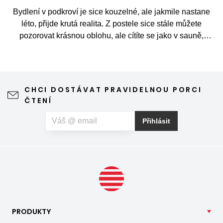
Bydlení v podkroví je sice kouzelné, ale jakmile nastane
léto, přijde krutá realita. Z postele sice stále můžete
pozorovat krásnou oblohu, ale cítíte se jako v sauně,
protože slunce praží přímo přes střešní okna. Nicméně
stínění oken v tomto případě dokáže udělat velkou službu,
jen je potřeba vybrat tu správnou formu.
CHCI DOSTÁVAT PRAVIDELNOU PORCI
ČTENÍ
Přihlásit
PRODUKTY