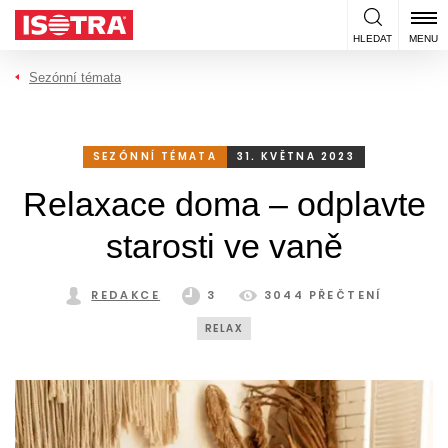
Přeskočit na obsah
HLEDAT
MENU
Sezónní témata
SEZÓNNÍ TÉMATA
31. KVĚTNA 2023
Relaxace doma – odplavte
starosti ve vaně
REDAKCE
3
3044 PŘEČTENÍ
RELAX