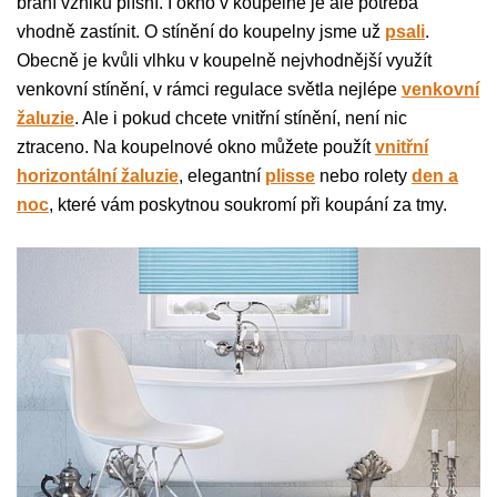
brání vzniku plísní. I okno v koupelně je ale potřeba
vhodně zastínit. O stínění do koupelny jsme už
psali
.
Obecně je kvůli vlhku v koupelně nejvhodnější využít
venkovní stínění, v rámci regulace světla nejlépe
venkovní
žaluzie
. Ale i pokud chcete vnitřní stínění, není nic
ztraceno. Na koupelnové okno můžete použít
vnitřní
horizontální žaluzie
, elegantní
plisse
nebo rolety
den a
noc
, které vám poskytnou soukromí při koupání za tmy.