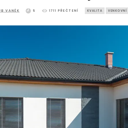
UB VANĚK
5
1711 PŘEČTENÍ
KVALITA
VENKOVNÍ 