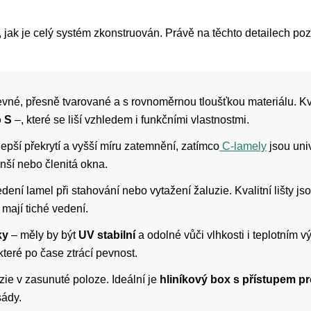
o, jak je celý systém zkonstruován. Právě na těchto detailech poz
vné, přesně tvarované a s rovnoměrnou tloušťkou materiálu. Kval
o S
–, které se liší vzhledem i funkčními vlastnostmi.
epší překrytí a vyšší míru zatemnění, zatímco
C-lamely
jsou univ
nší nebo členitá okna.
edení lamel při stahování nebo vytažení žaluzie. Kvalitní lišty js
 mají tiché vedení.
ky
– měly by být
UV stabilní
a odolné vůči vlhkosti i teplotním 
, které po čase ztrácí pevnost.
zie v zasunuté poloze. Ideální je
hliníkový box s přístupem pr
sády.