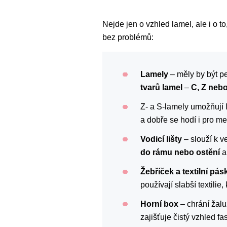
Nejde jen o vzhled lamel, ale i o t
bez problémů:
Lamely
– měly by být pe
tvarů lamel
–
C, Z neb
Z- a S-lamely umožňují l
a dobře se hodí i pro me
Vodicí lišty
– slouží k v
do rámu nebo ostění
a
Žebříček a textilní pás
používají slabší textilie
Horní box
– chrání žalu
zajišťuje čistý vzhled fa