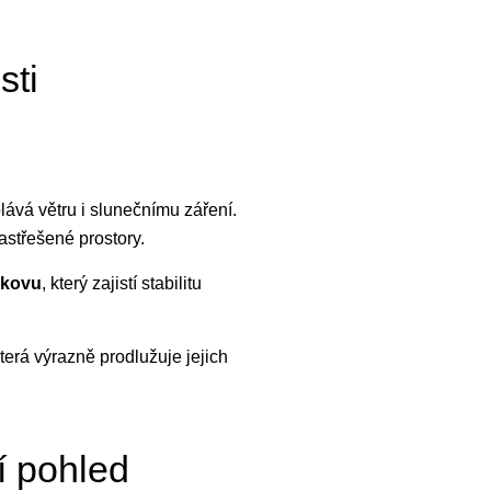
sti
olává větru i slunečnímu záření.
astřešené prostory.
 kovu
, který zajistí stabilitu
která výrazně prodlužuje jejich
í pohled