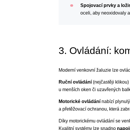
Spojovací prvky a loži
oceli, aby neoxidovaly an
3. Ovládání: komf
Moderní venkovní žaluzie lze ovlá
Ruční ovládání
(nejčastěji klikou
u menších oken či uzavřených bal
Motorické ovládání
nabízí plynul
a přetěžovací ochranou, která zabr
Díky motorickému ovládání se venk
Kvalitní systémy lze snadno
napoj