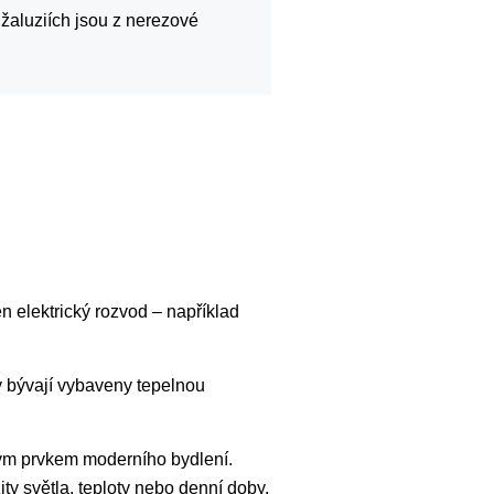
h žaluziích jsou z nerezové
n elektrický rozvod – například
y bývají vybaveny tepelnou
lým prvkem moderního bydlení.
ty světla, teploty nebo denní doby.