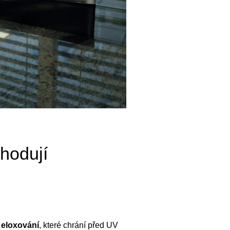
zhodují
o
eloxování
, které chrání před UV