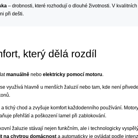
ska
– drobnosti, které rozhodují o dlouhé životnosti. V kvalitníc
i při dešti.
ort, který dělá rozdíl
dat
manuálně
nebo
elektricky pomocí motoru
.
) se využívá hlavně u menších žaluzií nebo tam, kde není přivede
konů.
ý a tichý chod a zvyšuje komfort každodenního používání. Motor
aňuje přehřátí a poškození lamel při zablokování.
ovní žaluzie stávají nejen funkčním, ale i technologicky vyspě
it na chytrou domácnost
a automaticky je ovládat podle intenzi