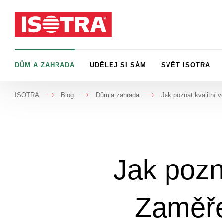
Přeskočit na obsah
DŮM A ZAHRADA
UDĚLEJ SI SÁM
SVĚT ISOTRA
ISOTRA
Blog
Dům a zahrada
Jak poznat kvalitní v
->
->
->
Jak pozna
Zaměře