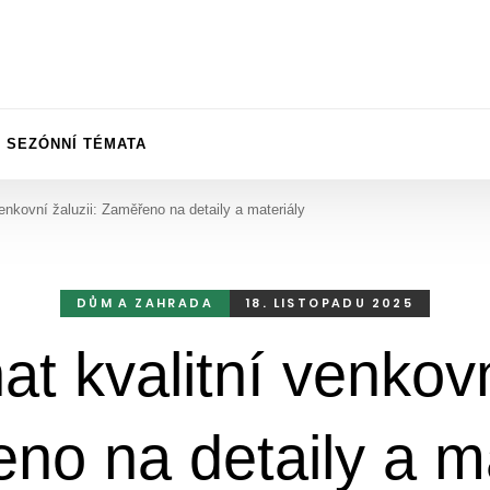
SEZÓNNÍ TÉMATA
enkovní žaluzii: Zaměřeno na detaily a materiály
DŮM A ZAHRADA
18. LISTOPADU 2025
t kvalitní venkovn
no na detaily a ma