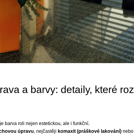
ava a barvy: detaily, které ro
e barva roli nejen estetickou, ale i funkční.
chovou úpravu
, nejčastěji
komaxit (práškové lakování)
neb