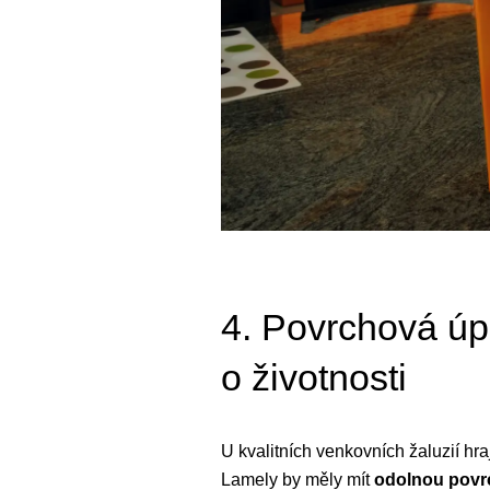
4. Povrchová úpr
o životnosti
U kvalitních venkovních žaluzií hraj
Lamely by měly mít
odolnou povr