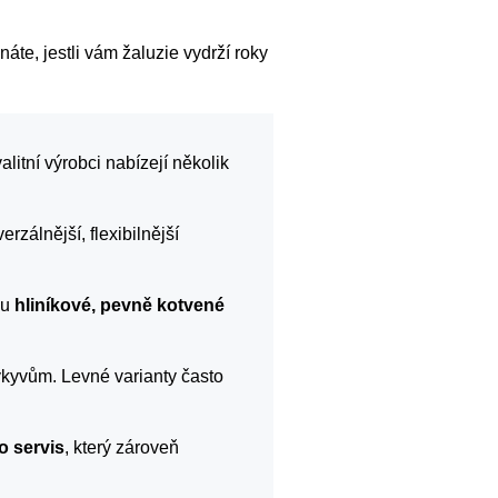
náte, jestli vám žaluzie vydrží roky
itní výrobci nabízejí několik
erzálnější, flexibilnější
ou
hliníkové, pevně kotvené
výkyvům. Levné varianty často
o servis
, který zároveň