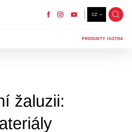
CZ
Facebook
Instagram
YouTube
PRODUKTY ISOTRA
í žaluzii:
teriály