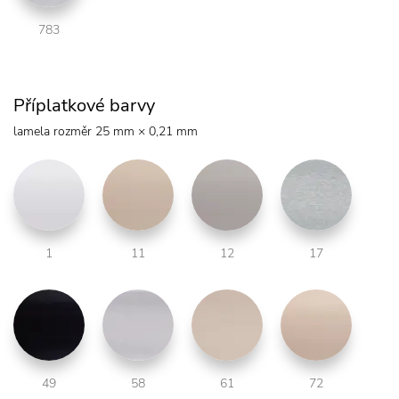
783
Příplatkové barvy
lamela rozměr 25 mm × 0,21 mm
1
11
12
17
49
58
61
72