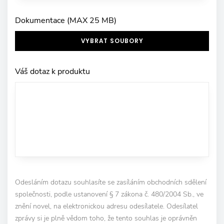
Dokumentace (MAX 25 MB)
VYBRAT SOUBORY
Váš dotaz k produktu
Odesláním dotazu souhlasíte se zasíláním obchodních sdělení
společnosti, podle ustanovení § 7 zákona č. 480/2004 Sb., ve
znění novel, na elektronickou adresu odesílatele. Odesílatel
zprávy si je plně vědom toho, že tento souhlas je oprávněn