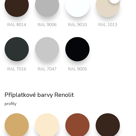
RAL 8014
RAL 9006
RAL 9010
RAL 1013
RAL 7016
RAL 7047
RAL 9005
Příplatkové barvy Renolit
profily