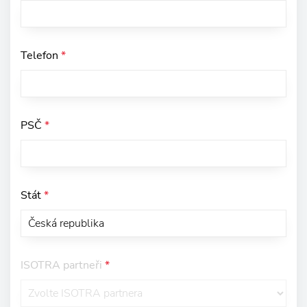
Telefon
*
PSČ
*
Stát
*
ISOTRA partneři
*