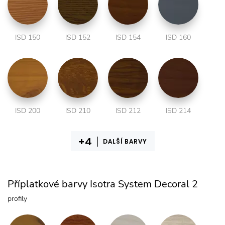
ISD 150
ISD 152
ISD 154
ISD 160
ISD 200
ISD 210
ISD 212
ISD 214
DALŠÍ BARVY
Příplatkové barvy Isotra System Decoral 2
profily