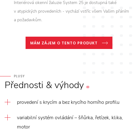
Interiérová okenní žaluzie System 25 je dostupná také
v atypických provedeních - vychází vstříc všem Vašim přáním
a požadavkům.
MÁM ZÁJEM O TENTO PRODUKT
PLUSY
Přednosti
&
výhody
provedení s krycím a bez krycího horního profilu
variabilní systém ovládání – šňůrka, řetízek, klika,
motor