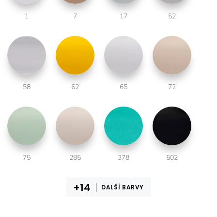
1
7
17
52
58
62
65
72
75
285
378
502
DALŠÍ BARVY