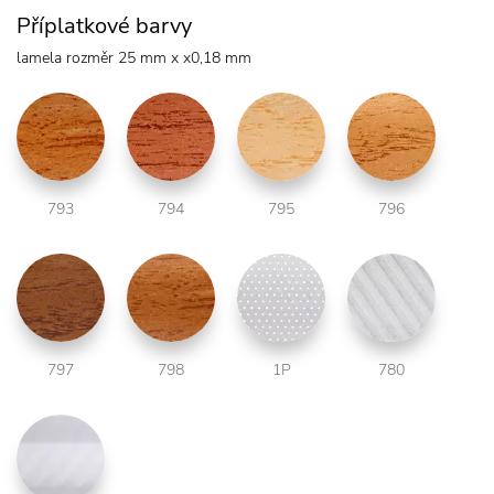
Příplatkové barvy
lamela rozměr 25 mm x x0,18 mm
793
794
795
796
797
798
1P
780