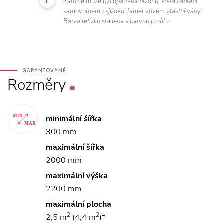
Žaluzie může být opatřena brzdou, která zabrání
samovolnému sjíždění lamel vlivem vlastní váhy.
Barva řetízku sladěna s barvou profilu.
GARANTOVANÉ
Rozměry
minimální šířka
300 mm
maximální šířka
2000 mm
maximální výška
2200 mm
maximální plocha
2
2
2,5 m
(4,4 m
)*