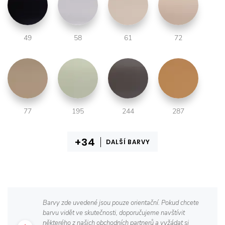
49
58
61
72
77
195
244
287
DALŠÍ BARVY
Barvy zde uvedené jsou pouze orientační. Pokud chcete
barvu vidět ve skutečnosti, doporučujeme navštívit
některého z našich obchodních partnerů a vyžádat si