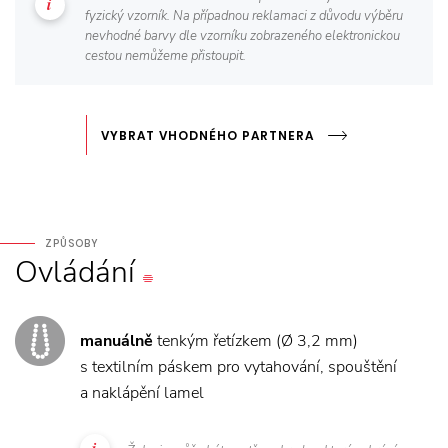
fyzický vzorník. Na případnou reklamaci z důvodu výběru
nevhodné barvy dle vzorníku zobrazeného elektronickou
cestou nemůžeme přistoupit.
VYBRAT VHODNÉHO PARTNERA
ZPŮSOBY
Ovládání
manuálně
tenkým řetízkem (Ø 3,2 mm)
s textilním páskem pro vytahování, spouštění
a naklápění lamel