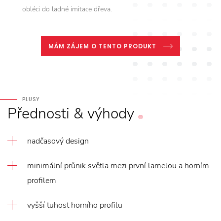
obléci do ladné imitace dřeva.
MÁM ZÁJEM O TENTO PRODUKT
PLUSY
Přednosti
&
výhody
nadčasový design
minimální průnik světla mezi první lamelou a horním
profilem
vyšší tuhost horního profilu