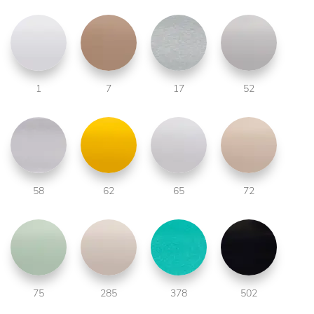
1
7
17
52
58
62
65
72
75
285
378
502