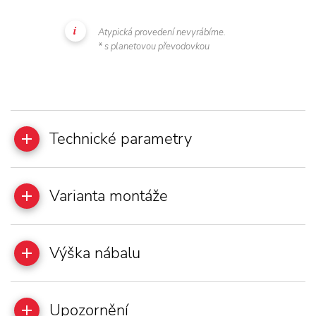
Atypická provedení nevyrábíme.
* s planetovou převodovkou
Technické parametry
Varianta montáže
Výška nábalu
Upozornění