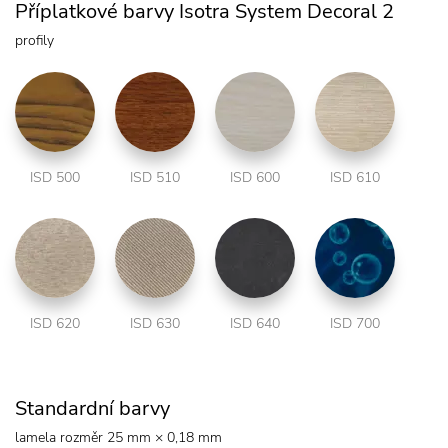
Příplatkové barvy Isotra System Decoral 2
profily
ISD 500
ISD 510
ISD 600
ISD 610
ISD 620
ISD 630
ISD 640
ISD 700
Standardní barvy
lamela rozměr 25 mm × 0,18 mm