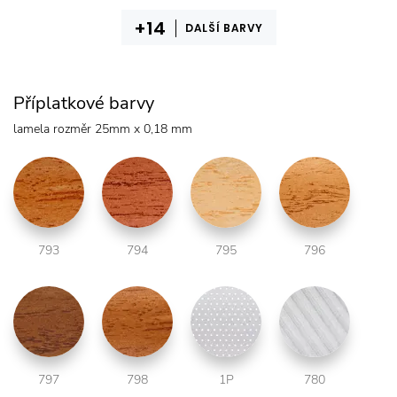
DALŠÍ BARVY
Příplatkové barvy
lamela rozměr 25mm x 0,18 mm
793
794
795
796
797
798
1P
780