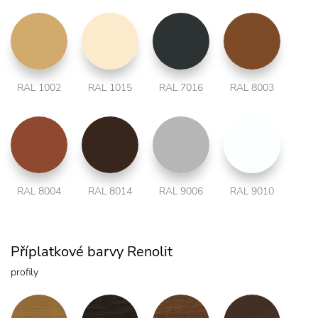
RAL 1002
RAL 1015
RAL 7016
RAL 8003
RAL 8004
RAL 8014
RAL 9006
RAL 9010
Příplatkové barvy Renolit
profily