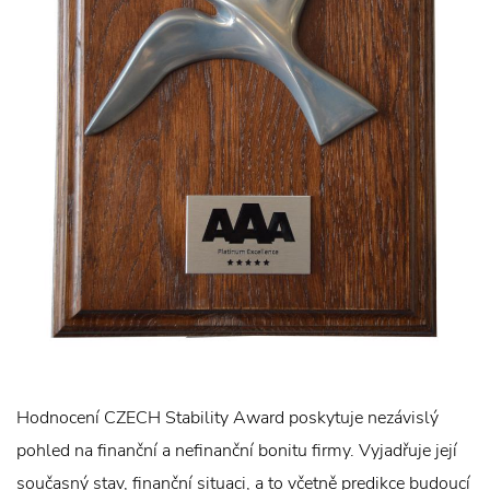
Hodnocení CZECH Stability Award poskytuje nezávislý
pohled na finanční a nefinanční bonitu firmy. Vyjadřuje její
současný stav, finanční situaci, a to včetně predikce budoucí