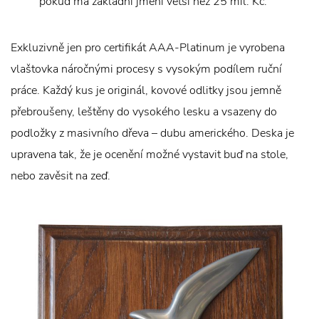
pokud má základní jmění větší než 25 mil. Kč.
Exkluzivně jen pro certifikát AAA-Platinum je vyrobena
vlaštovka náročnými procesy s vysokým podílem ruční
práce. Každý kus je originál, kovové odlitky jsou jemně
přebroušeny, leštěny do vysokého lesku a vsazeny do
podložky z masivního dřeva – dubu amerického. Deska je
upravena tak, že je ocenění možné vystavit buď na stole,
nebo zavěsit na zeď.