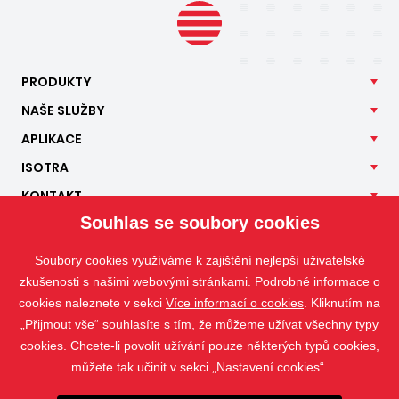
PRODUKTY
NAŠE
SLUŽBY
APLIKACE
ISOTRA
KONTAKT
Souhlas se soubory cookies
Soubory cookies využíváme k zajištění nejlepší uživatelské
zkušenosti s našimi webovými stránkami. Podrobné informace o
cookies naleznete v sekci
Více informací o cookies
. Kliknutím na
„Přijmout vše“ souhlasíte s tím, že můžeme užívat všechny typy
cookies. Chcete-li povolit užívání pouze některých typů cookies,
můžete tak učinit v sekci „Nastavení cookies“.