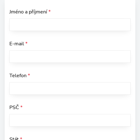
Jméno a příjmení
*
E-mail
*
Telefon
*
PSČ
*
Stát
*