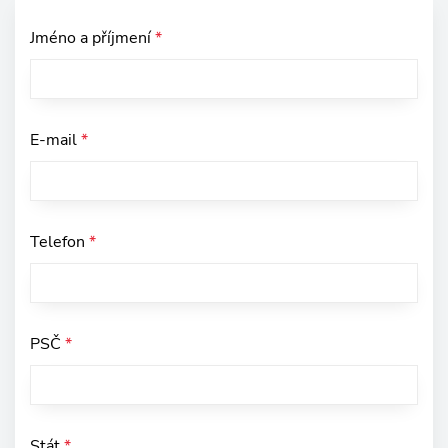
Jméno a příjmení
*
E-mail
*
Telefon
*
PSČ
*
Stát
*