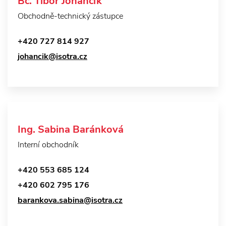
Bc. Tibor Johančík
Obchodně-technický zástupce
+420 727 814 927
johancik@isotra.cz
Ing. Sabina Baránková
Interní obchodník
+420 553 685 124
+420 602 795 176
barankova.sabina@isotra.cz