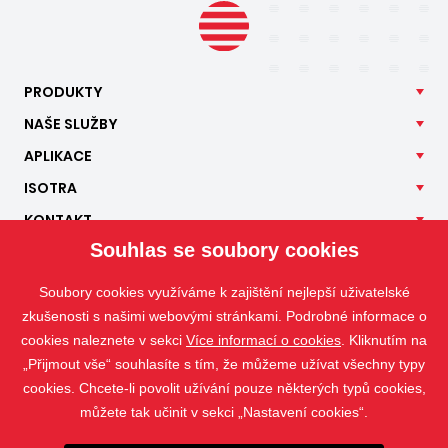
PRODUKTY
NAŠE
SLUŽBY
APLIKACE
ISOTRA
KONTAKT
Souhlas se soubory cookies
Soubory cookies využíváme k zajištění nejlepší uživatelské
zkušenosti s našimi webovými stránkami. Podrobné informace o
cookies naleznete v sekci
Více informací o cookies
. Kliknutím na
„Přijmout vše“ souhlasíte s tím, že můžeme užívat všechny typy
cookies. Chcete-li povolit užívání pouze některých typů cookies,
můžete tak učinit v sekci „Nastavení cookies“.