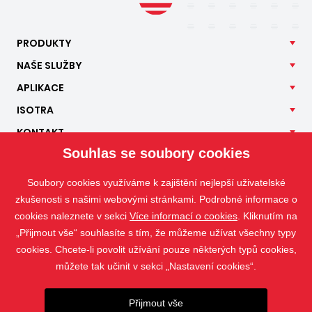
PRODUKTY
NAŠE
SLUŽBY
APLIKACE
ISOTRA
KONTAKT
Souhlas se soubory cookies
Soubory cookies využíváme k zajištění nejlepší uživatelské
zkušenosti s našimi webovými stránkami. Podrobné informace o
cookies naleznete v sekci
Více informací o cookies
. Kliknutím na
„Přijmout vše“ souhlasíte s tím, že můžeme užívat všechny typy
cookies. Chcete-li povolit užívání pouze některých typů cookies,
můžete tak učinit v sekci „Nastavení cookies“.
Přijmout vše