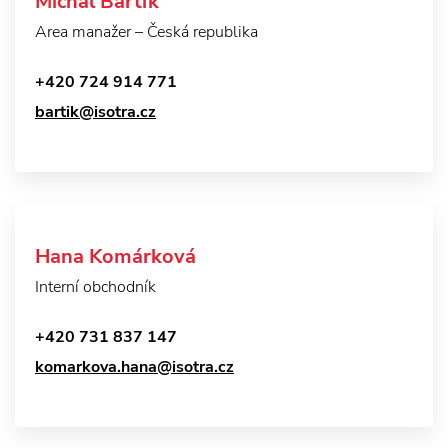
Michal Bártík
Area manažer – Česká republika
+420 724 914 771
bartik@isotra.cz
Hana Komárková
Interní obchodník
+420 731 837 147
komarkova.hana@isotra.cz