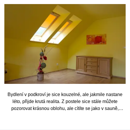
Bydlení v podkroví je sice kouzelné, ale jakmile nastane
léto, přijde krutá realita. Z postele sice stále můžete
pozorovat krásnou oblohu, ale cítíte se jako v sauně,
protože slunce praží přímo přes střešní okna. Nicméně
stínění oken v tomto případě dokáže udělat velkou službu,
jen je potřeba vybrat tu správnou formu.