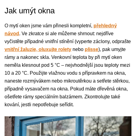
Jak umýt okna
O mytí oken jsme vám přinesli kompletní,
přehledný
návod
. Ve zkratce si ale můžeme shrnout: nejdříve
vyčistěte případné vnitřní stínění (vyperte záclony, odprašte
vnitřní žaluzie, oluxujte rolety
nebo
plisse
), pak umyjte
rámy a nakonec skla. Venkovní teplota by při mytí oken
neměla klesnout pod 5 °C – nejvhodnější jsou teploty mezi
10 a 20 °C. Použijte vlažnou vodu s přípravkem na okna,
naneste rozmývákem nebo mikroutěrkou a setřete stěrkou,
případně vysavačem na okna. Pokud máte dřevěná okna,
ošetřete rámy speciálním balzámem. Zkontrolujte také
kování, jestli nepotřebuje seřídit.