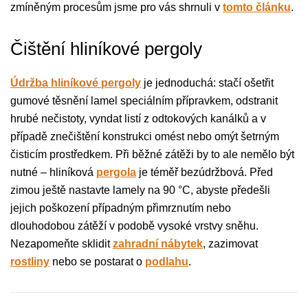
zmíněným procesům jsme pro vás shrnuli v
tomto článku
.
Čištění hliníkové pergoly
Údržba hliníkové pergoly
je jednoduchá: stačí ošetřit
gumové těsnění lamel speciálním přípravkem, odstranit
hrubé nečistoty, vyndat listí z odtokových kanálků a v
případě znečištění konstrukci omést nebo omýt šetrným
čisticím prostředkem. Při běžné zátěži by to ale nemělo být
nutné – hliníková
pergola
je téměř bezúdržbová. Před
zimou ještě nastavte lamely na 90 °C, abyste předešli
jejich poškození případným přimrznutím nebo
dlouhodobou zátěží v podobě vysoké vrstvy sněhu.
Nezapomeňte sklidit
zahradní nábytek
, zazimovat
rostliny
nebo se postarat o
podlahu
.