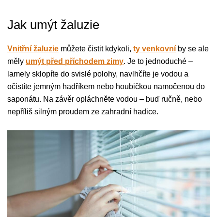
Jak umýt žaluzie
Vnitřní žaluzie
můžete čistit kdykoli,
ty venkovní
by se ale
měly
umýt před příchodem zimy
. Je to jednoduché –
lamely sklopíte do svislé polohy, navlhčíte je vodou a
očistíte jemným hadříkem nebo houbičkou namočenou do
saponátu. Na závěr opláchněte vodou – buď ručně, nebo
nepříliš silným proudem ze zahradní hadice.