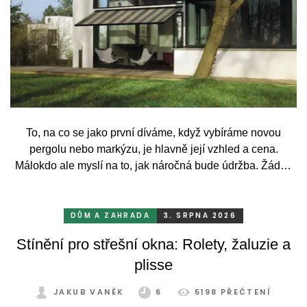
To, na co se jako první díváme, když vybíráme novou
pergolu nebo markýzu, je hlavně její vzhled a cena.
Málokdo ale myslí na to, jak náročná bude údržba. Žádný
systém se bez občasné péče neobejde. Celý rok totiž
odolává vrtochům počasí, například ostrému slunci, dešti a
mrazu, ale také prachu a pylu, což se na něm dříve či
DŮM A ZAHRADA
3. SRPNA 2026
později podepíše.
Stínění pro střešní okna: Rolety, žaluzie a
plisse
JAKUB VANĚK
6
5198 PŘEČTENÍ