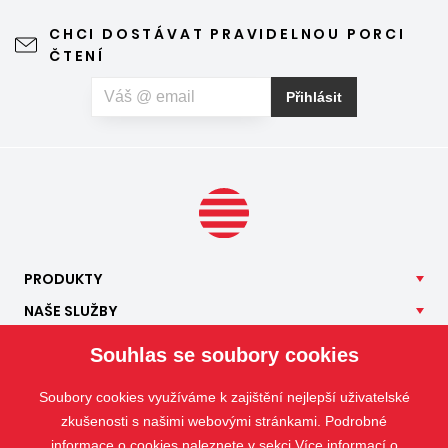
CHCI DOSTÁVAT PRAVIDELNOU PORCI
ČTENÍ
Přihlásit
PRODUKTY
NAŠE
SLUŽBY
APLIKACE
Souhlas se soubory cookies
ISOTRA
Soubory cookies využíváme k zajištění nejlepší uživatelské
KONTAKT
zkušenosti s našimi webovými stránkami. Podrobné
informace o cookies naleznete v sekci
Více informací o