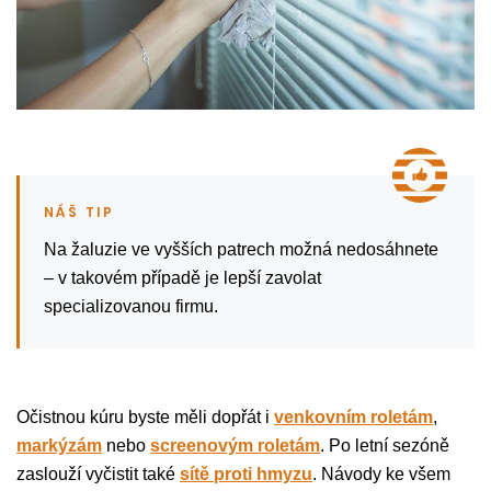
Na žaluzie ve vyšších patrech možná nedosáhnete
– v takovém případě je lepší zavolat
specializovanou firmu.
Očistnou kúru byste měli dopřát i
venkovním roletám
,
markýzám
nebo
screenovým roletám
. Po letní sezóně
zaslouží vyčistit také
sítě proti hmyzu
. Návody ke všem