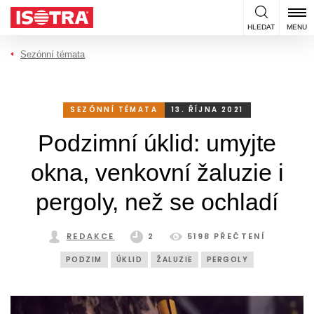
Přeskočit na obsah
HLEDAT
MENU
Sezónní témata
SEZÓNNÍ TÉMATA
13. ŘÍJNA 2021
Podzimní úklid: umyjte
okna, venkovní žaluzie i
pergoly, než se ochladí
REDAKCE
2
5198 PŘEČTENÍ
PODZIM
ÚKLID
ŽALUZIE
PERGOLY