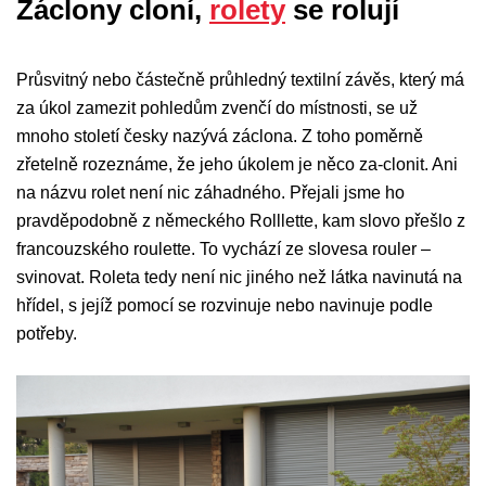
Záclony cloní,
rolety
se rolují
Průsvitný nebo částečně průhledný textilní závěs, který má
za úkol zamezit pohledům zvenčí do místnosti, se už
mnoho století česky nazývá záclona. Z toho poměrně
zřetelně rozeznáme, že jeho úkolem je něco za-clonit. Ani
na názvu rolet není nic záhadného. Přejali jsme ho
pravděpodobně z německého Rolllette, kam slovo přešlo z
francouzského roulette. To vychází ze slovesa rouler –
svinovat. Roleta tedy není nic jiného než látka navinutá na
hřídel, s jejíž pomocí se rozvinuje nebo navinuje podle
potřeby.