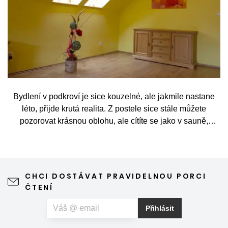
Bydlení v podkroví je sice kouzelné, ale jakmile nastane
léto, přijde krutá realita. Z postele sice stále můžete
pozorovat krásnou oblohu, ale cítíte se jako v sauně,
protože slunce praží přímo přes střešní okna. Nicméně
stínění oken v tomto případě dokáže udělat velkou službu,
jen je potřeba vybrat tu správnou formu.
CHCI DOSTÁVAT PRAVIDELNOU PORCI
ČTENÍ
Přihlásit