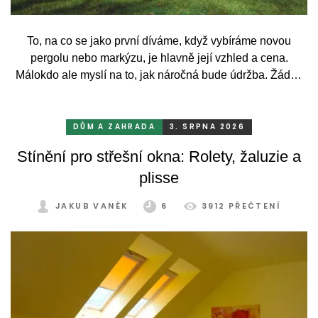
To, na co se jako první díváme, když vybíráme novou
pergolu nebo markýzu, je hlavně její vzhled a cena.
Málokdo ale myslí na to, jak náročná bude údržba. Žádný
systém se bez občasné péče neobejde. Celý rok totiž
odolává vrtochům počasí, například ostrému slunci, dešti a
mrazu, ale také prachu a pylu, což se na něm dříve či
DŮM A ZAHRADA
3. SRPNA 2026
později podepíše.
Stínění pro střešní okna: Rolety, žaluzie a
plisse
JAKUB VANĚK
6
3912 PŘEČTENÍ