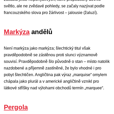
světlo, ale ne zvědavé pohledy, se začaly nazývat podle
francouzského slova pro žárlivost – jalousie (žaluzí).
Markýza
andělů
Není markýza jako markýza; šlechtický titul však
pravděpodobně se zástěnou proti slunci významově
souvisí. Pravděpodobně šlo původně o stan – místo natolik
nazdobené a příjemně zastíněné, že bylo vhodné i pro
pobyt šlechtičen. Angličtina pak výraz „marquise“ omylem
chápala jako plurál a v americké angličtině vznikl pro
látkové stříšky nad výlohami obchodů termín „marquee“.
Pergola