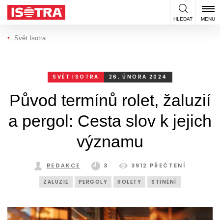
Přeskočit na obsah
HLEDAT
MENU
Svět Isotra
SVĚT ISOTRA
26. ÚNORA 2024
Původ termínů rolet, žaluzií
a pergol: Cesta slov k jejich
významu
REDAKCE
3
3912 PŘEČTENÍ
ŽALUZIE
PERGOLY
ROLETY
STÍNĚNÍ