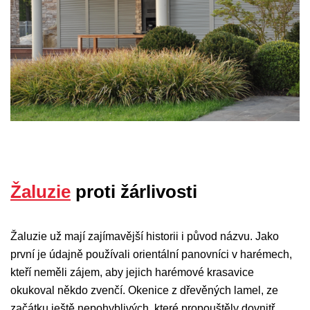
Žaluzie
proti žárlivosti
Žaluzie už mají zajímavější historii i původ názvu. Jako
první je údajně používali orientální panovníci v harémech,
kteří neměli zájem, aby jejich harémové krasavice
okukoval někdo zvenčí. Okenice z dřevěných lamel, ze
začátku ještě nepohyblivých, které propouštěly dovnitř