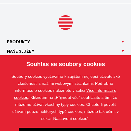
PRODUKTY
NAŠE
SLUŽBY
APLIKACE
Souhlas se soubory cookies
ISOTRA
Soubory cookies využíváme k zajištění nejlepší uživatelské
KONTAKT
zkušenosti s našimi webovými stránkami. Podrobné
informace o cookies naleznete v sekci
Více informací o
cookies
. Kliknutím na „Přijmout vše“ souhlasíte s tím, že
můžeme užívat všechny typy cookies. Chcete-li povolit
užívání pouze některých typů cookies, můžete tak učinit v
sekci „Nastavení cookies“.