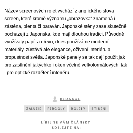
Název screenových rolet vychází z anglického slova
screen, které kromě významu „obrazovka“ znamená i
zástěna, plenta či paraván. Japonské stěny zase skutečně
pocházejí z Japonska, kde mají dlouhou tradici. Původně
využívaly papír a dřevo, dnes používáme moderní
materiály, zůstává ale elegance, oživení interiéru a
propustnost světla. Japonské panely se tak dají použít jak
pro zastínění jakýchkoli oken včetně velkoformátových, tak
i pro optické rozdělení interiéru.
REDAKCE
ŽALUZIE
PERGOLY
ROLETY
STÍNĚNÍ
LÍBIL SE VÁM ČLÁNEK?
SDÍLEJTE NA: