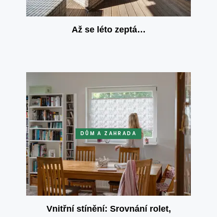
Až se léto zeptá…
DŮM A ZAHRADA
Vnitřní stínění: Srovnání rolet,