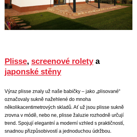
Plisse
,
screenové rolety
a
japonské stěny
Výraz plisse znaly už naše babičky – jako „plisované“
označovaly sukně nažehlené do mnoha
několikacentimetrových skladů. Ať už jsou plisse sukně
zrovna v módě, nebo ne, plisse žaluzie rozhodně určují
trend. Spojují elegantní a moderní vzhled s praktičností,
snadnou přizpůsobivostí a jednoduchou údržbou.