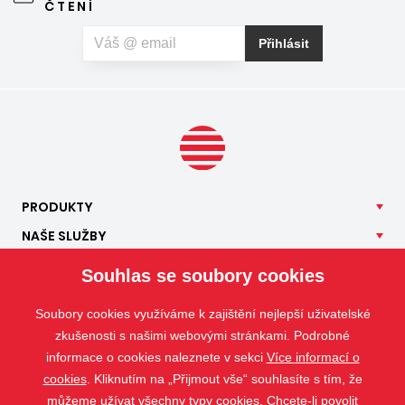
ČTENÍ
Přihlásit
PRODUKTY
NAŠE
SLUŽBY
APLIKACE
Souhlas se soubory cookies
ISOTRA
Soubory cookies využíváme k zajištění nejlepší uživatelské
KONTAKT
zkušenosti s našimi webovými stránkami. Podrobné
informace o cookies naleznete v sekci
Více informací o
cookies
. Kliknutím na „Přijmout vše“ souhlasíte s tím, že
můžeme užívat všechny typy cookies. Chcete-li povolit