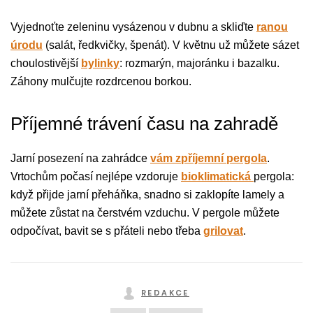
Vyjednoťte zeleninu vysázenou v dubnu a skliďte
ranou
úrodu
(salát, ředkvičky, špenát). V květnu už můžete sázet
choulostivější
bylinky
: rozmarýn, majoránku i bazalku.
Záhony mulčujte rozdrcenou borkou.
Příjemné trávení času na zahradě
Jarní posezení na zahrádce
vám zpříjemní pergola
.
Vrtochům počasí nejlépe vzdoruje
bioklimatická
pergola:
když přijde jarní přeháňka, snadno si zaklopíte lamely a
můžete zůstat na čerstvém vzduchu. V pergole můžete
odpočívat, bavit se s přáteli nebo třeba
grilovat
.
REDAKCE