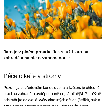
Jaro je v plném proudu. Jak si užít jaro na
zahradě a na nic nezapomenout?
Péče o keře a stromy
Pozdní jaro, především konec dubna a květen, je ohledně
prací na zahradě pravděpodobně nejnáročnější. Průběžně
odstraňujte odkvetlé květy okrasných dřevin (šeříků, sakur