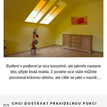
Bydlení v podkroví je sice kouzelné, ale jakmile nastane
léto, přijde krutá realita. Z postele sice stále můžete
pozorovat krásnou oblohu, ale cítíte se jako v sauně,
protože slunce praží přímo přes střešní okna. Nicméně
stínění oken v tomto případě dokáže udělat velkou službu,
jen je potřeba vybrat tu správnou formu.
CHCI DOSTÁVAT PRAVIDELNOU PORCI