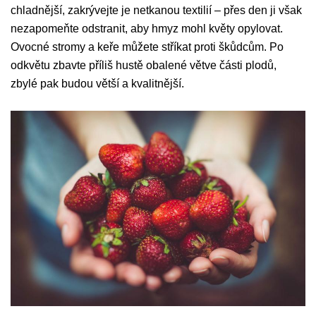
chladnější, zakrývejte je netkanou textilií – přes den ji však
nezapomeňte odstranit, aby hmyz mohl květy opylovat.
Ovocné stromy a keře můžete stříkat proti škůdcům. Po
odkvětu zbavte příliš hustě obalené větve části plodů,
zbylé pak budou větší a kvalitnější.