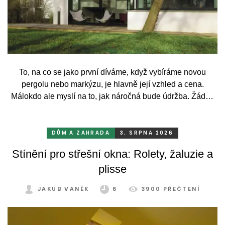
To, na co se jako první díváme, když vybíráme novou
pergolu nebo markýzu, je hlavně její vzhled a cena.
Málokdo ale myslí na to, jak náročná bude údržba. Žádný
systém se bez občasné péče neobejde. Celý rok totiž
odolává vrtochům počasí, například ostrému slunci, dešti a
mrazu, ale také prachu a pylu, což se na něm dříve či
DŮM A ZAHRADA
3. SRPNA 2026
později podepíše.
Stínění pro střešní okna: Rolety, žaluzie a
plisse
JAKUB VANĚK
6
3900 PŘEČTENÍ