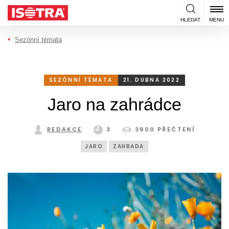
Přeskočit na obsah
HLEDAT
MENU
Sezónní témata
SEZÓNNÍ TÉMATA
21. DUBNA 2022
Jaro na zahrádce
REDAKCE
3
3900 PŘEČTENÍ
JARO
ZAHRADA