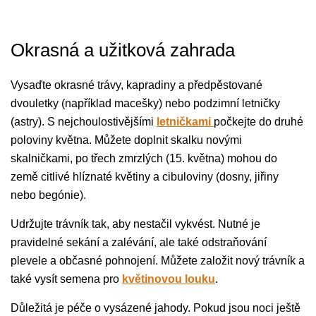
Okrasná a užitková zahrada
Vysaďte okrasné trávy, kapradiny a předpěstované
dvouletky (například macešky) nebo podzimní letničky
(astry). S nejchoulostivějšími
letničkami
počkejte do druhé
poloviny května. Můžete doplnit skalku novými
skalničkami, po třech zmrzlých (15. května) mohou do
země citlivé hlíznaté květiny a cibuloviny (dosny, jiřiny
nebo begónie).
Udržujte trávník tak, aby nestačil vykvést. Nutné je
pravidelné sekání a zalévání, ale také odstraňování
plevele a občasné pohnojení. Můžete založit nový trávník a
také vysít semena pro
květinovou louku
.
Důležitá je péče o vysázené jahody. Pokud jsou noci ještě