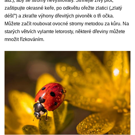
atd.), aby se stromy nevysilovaly. Stříhejte živý plot,
zaštipujte okrasné keře, po odkvětu ořežte zlatici („zlatý
déšť“) a zkraťte výhony dřevitých pivoněk o tři očka.
Můžete začít roubovat ovocné stromy metodou za kůru. Na
starých větvích vylamte letorosty, některé dřeviny můžete
množit řízkováním.