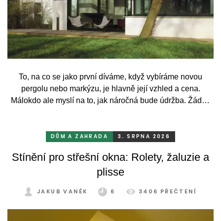
To, na co se jako první díváme, když vybíráme novou
pergolu nebo markýzu, je hlavně její vzhled a cena.
Málokdo ale myslí na to, jak náročná bude údržba. Žádný
systém se bez občasné péče neobejde. Celý rok totiž
odolává vrtochům počasí, například ostrému slunci, dešti a
mrazu, ale také prachu a pylu, což se na něm dříve či
DŮM A ZAHRADA
3. SRPNA 2026
později podepíše.
Stínění pro střešní okna: Rolety, žaluzie a
plisse
JAKUB VANĚK
6
3406 PŘEČTENÍ