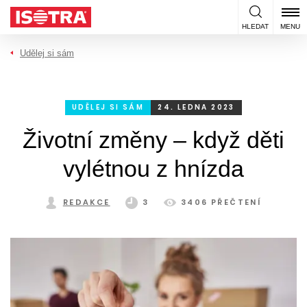
Přeskočit na obsah
HLEDAT
MENU
Udělej si sám
UDĚLEJ SI SÁM
24. LEDNA 2023
Životní změny – když děti
vylétnou z hnízda
REDAKCE
3
3406 PŘEČTENÍ