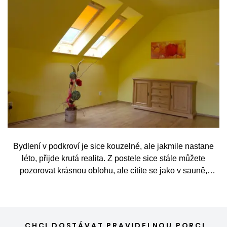
Bydlení v podkroví je sice kouzelné, ale jakmile nastane
léto, přijde krutá realita. Z postele sice stále můžete
pozorovat krásnou oblohu, ale cítíte se jako v sauně,
protože slunce praží přímo přes střešní okna. Nicméně
stínění oken v tomto případě dokáže udělat velkou službu,
jen je potřeba vybrat tu správnou formu.
CHCI DOSTÁVAT PRAVIDELNOU PORCI