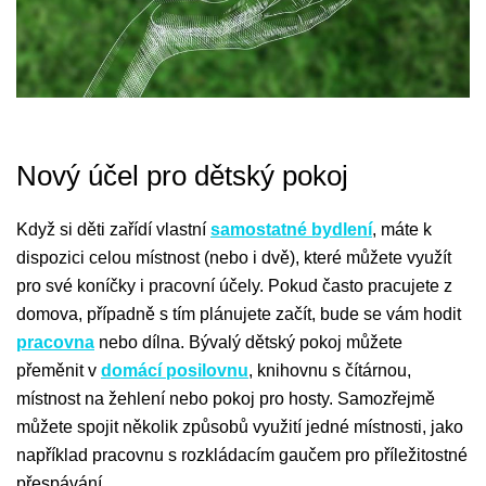
Nový účel pro dětský pokoj
Když si děti zařídí vlastní
samostatné bydlení
, máte k
dispozici celou místnost (nebo i dvě), které můžete využít
pro své koníčky i pracovní účely. Pokud často pracujete z
domova, případně s tím plánujete začít, bude se vám hodit
pracovna
nebo dílna. Bývalý dětský pokoj můžete
přeměnit v
domácí posilovnu
, knihovnu s čítárnou,
místnost na žehlení nebo pokoj pro hosty. Samozřejmě
můžete spojit několik způsobů využití jedné místnosti, jako
například pracovnu s rozkládacím gaučem pro příležitostné
přespávání.