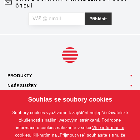
ČTENÍ
Přihlásit
PRODUKTY
NAŠE
SLUŽBY
APLIKACE
Souhlas se soubory cookies
ISOTRA
Soubory cookies využíváme k zajištění nejlepší uživatelské
KONTAKT
zkušenosti s našimi webovými stránkami. Podrobné
informace o cookies naleznete v sekci
Více informací o
cookies
. Kliknutím na „Přijmout vše“ souhlasíte s tím, že