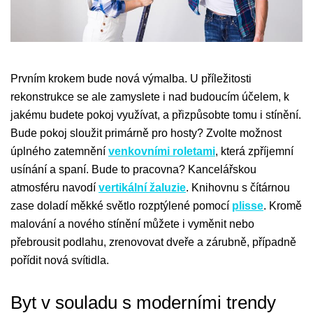
Prvním krokem bude nová výmalba. U příležitosti
rekonstrukce se ale zamyslete i nad budoucím účelem, k
jakému budete pokoj využívat, a přizpůsobte tomu i stínění.
Bude pokoj sloužit primárně pro hosty? Zvolte možnost
úplného zatemnění
venkovními roletami
, která zpříjemní
usínání a spaní. Bude to pracovna? Kancelářskou
atmosféru navodí
vertikální žaluzie
. Knihovnu s čítárnou
zase doladí měkké světlo rozptýlené pomocí
plisse
. Kromě
malování a nového stínění můžete i vyměnit nebo
přebrousit podlahu, zrenovovat dveře a zárubně, případně
pořídit nová svítidla.
Byt v souladu s moderními trendy