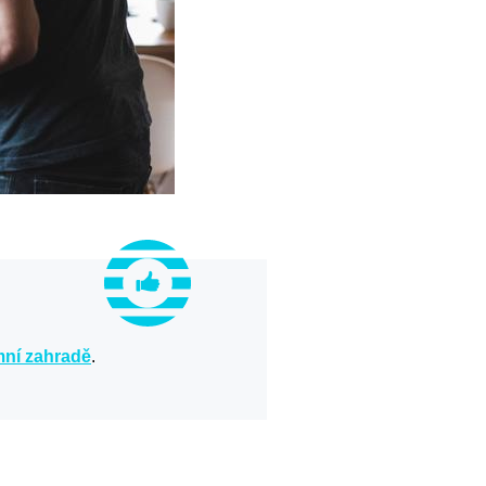
mní zahradě
.