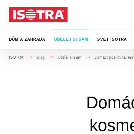
Přeskočit na obsah
DŮM A ZAHRADA
UDĚLEJ SI SÁM
SVĚT ISOTRA
ISOTRA
Blog
Udělej si sám
Domácí posilovna, res
->
->
->
Domácí
kosmet