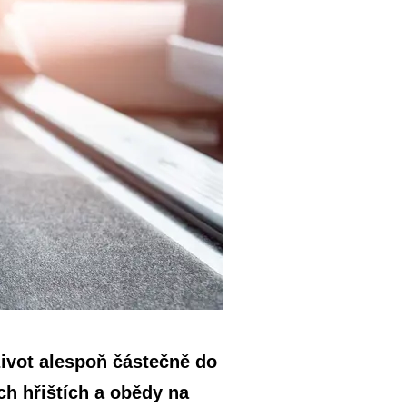
 život alespoň částečně do
h hřištích a obědy na