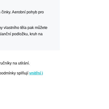
s činky. Aerobní pohyb pro
hy vlastního těla pak můžete
alanční podložku, kruh na
učníky na utírání.
o podmínky splňují
vnitřní i