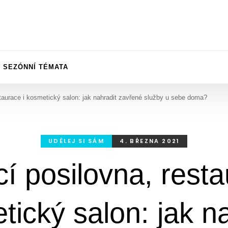
SEZÓNNÍ TÉMATA
taurace i kosmetický salon: jak nahradit zavřené služby u sebe doma?
UDĚLEJ SI SÁM
4. BŘEZNA 2021
 posilovna, resta
ický salon: jak n