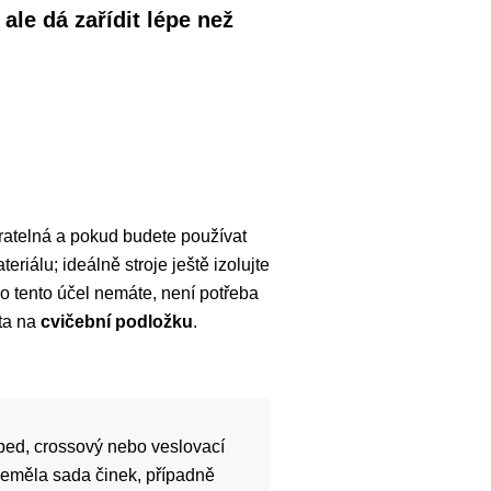
ale dá zařídit lépe než
tratelná a pokud budete používat
eriálu; ideálně stroje ještě izolujte
ro tento účel nemáte, není potřeba
sta na
cvičební podložku
.
oped, crossový nebo veslovací
 neměla sada činek, případně