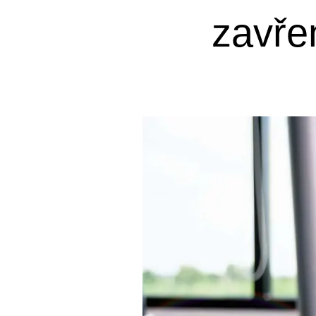
zavře