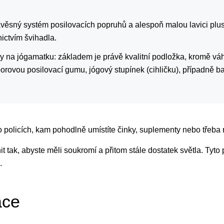
závěsný systém posilovacích popruhů a alespoň malou lavici plu
nictvím švihadla.
ry na jógamatku: základem je právě kvalitní podložka, kromě vá
porovou posilovací gumu, jógový stupínek (cihličku), případně b
o policích, kam pohodlně umístíte činky, suplementy nebo třeba r
nit tak, abyste měli soukromí a přitom stále dostatek světla. Tyt
.
ace