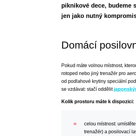
piknikové dece, budeme si
jen jako nutný kompromis
Domácí posilov
Pokud máte volnou místnost, ktero
rotoped nebo jiný trenažér pro aerob
od podlahové krytiny speciální pod
se vzdávat: stačí oddělit
japonský
Kolik prostoru máte k dispozici:
celou místnost: umístěte
trenažér) a posilovací l