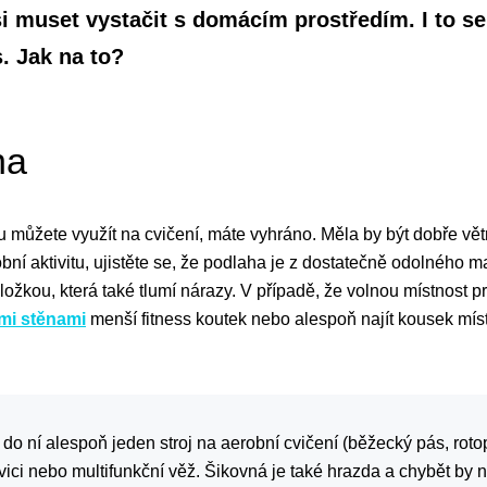
 muset vystačit s domácím prostředím. I to se 
. Jak na to?
na
u můžete využít na cvičení, máte vyhráno. Měla by být dobře vě
ní aktivitu, ujistěte se, že podlaha je z dostatečně odolného mat
ložkou, která také tlumí nárazy. V případě, že volnou místnost p
mi stěnami
menší fitness koutek nebo alespoň najít kousek mí
 do ní alespoň jeden stroj na aerobní cvičení (běžecký pás, rot
avici nebo multifunkční věž. Šikovná je také hrazda a chybět by