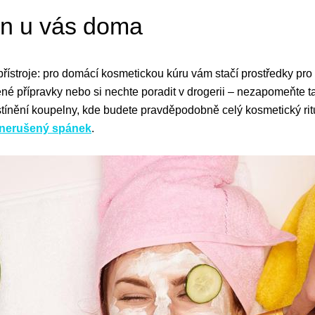
on u vás doma
řístroje: pro domácí kosmetickou kúru vám stačí prostředky pro d
né přípravky nebo si nechte poradit v drogerii – nezapomeňte ta
stínění koupelny, kde budete pravděpodobně celý kosmetický rit
nerušený spánek
.