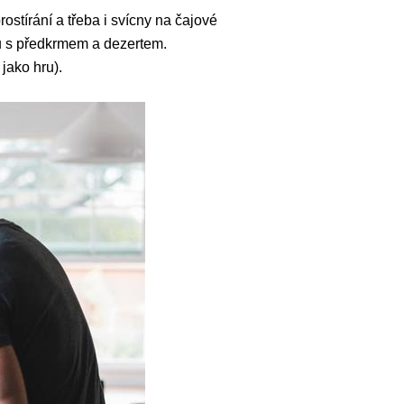
ostírání a třeba i svícny na čajové
u s předkrmem a dezertem.
jako hru).