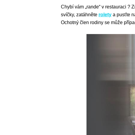
Chybí vám „rande“ v restauraci ? Zm
svíčky, zatáhněte
rolety
a pusťte n
Ochotný člen rodiny se může případ