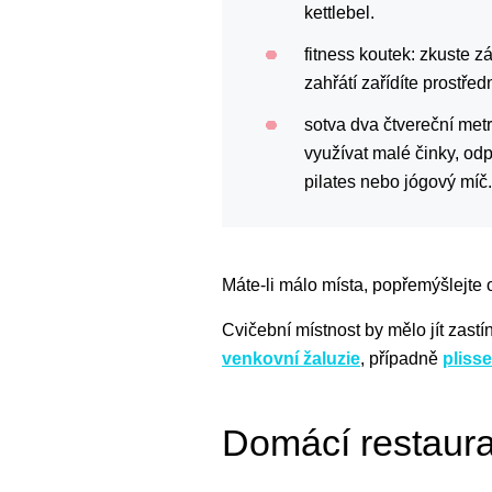
kettlebel.
fitness koutek: zkuste 
zahřátí zařídíte prostřed
sotva dva čtvereční met
využívat malé činky, od
pilates nebo jógový míč.
Máte-li málo místa, popřemýšlejte 
Cvičební místnost by mělo jít zastí
venkovní žaluzie
, případně
plisse
Domácí restaur