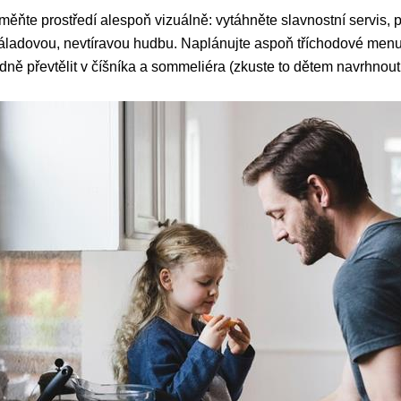
ěňte prostředí alespoň vizuálně: vytáhněte slavnostní servis, pr
áladovou, nevtíravou hudbu. Naplánujte aspoň tříchodové men
ně převtělit v číšníka a sommeliéra (zkuste to dětem navrhnout 