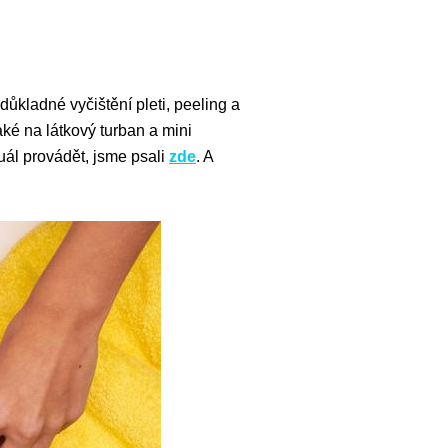
ůkladné vyčištění pleti, peeling a
ké na látkový turban a mini
uál provádět, jsme psali
zde
. A