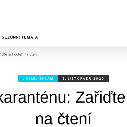
SEZÓNNÍ TÉMATA
řiďte si koutek na čtení
UDĚLEJ SI SÁM
6. LISTOPADU 2020
karanténu: Zařiďte
na čtení