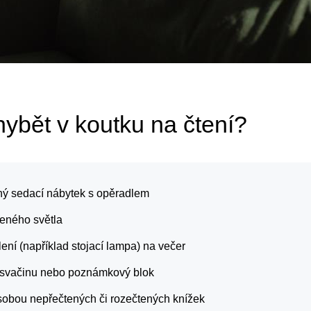
ybět v koutku na čtení?
ný sedací nábytek s opěradlem
zeného světla
ení (například stojací lampa) na večer
í, svačinu nebo poznámkový blok
sobou nepřečtených či rozečtených knížek