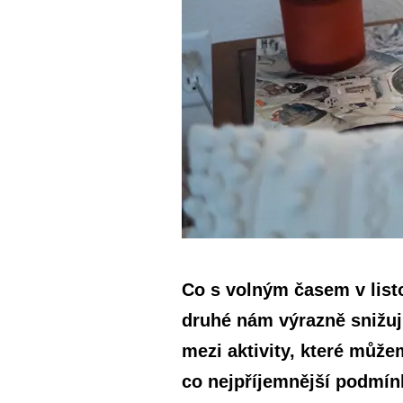
Co s volným časem v listo
druhé nám výrazně snižují
mezi aktivity, které může
co nejpříjemnější podmí