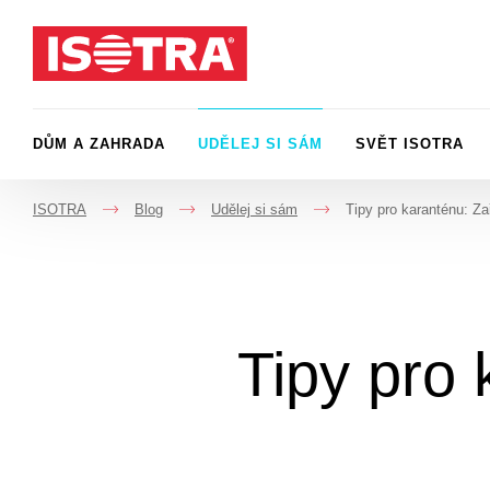
Přeskočit na obsah
DŮM A ZAHRADA
UDĚLEJ SI SÁM
SVĚT ISOTRA
ISOTRA
Blog
Udělej si sám
Tipy pro karanténu: Za
->
->
->
Tipy pro 