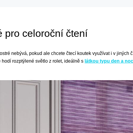
é pro celoroční čtení
ostré nebývá, pokud ale chcete čtecí koutek využívat i v jiných 
hodí rozptýlené světlo z rolet, ideálně s
látkou typu den a no