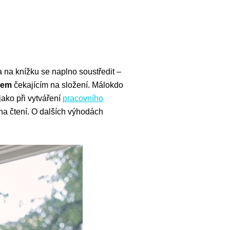
 a na knížku se naplno soustředit –
lem
čekajícím na složení. Málokdo
jako při vytváření
pracovního
 na čtení. O dalších výhodách