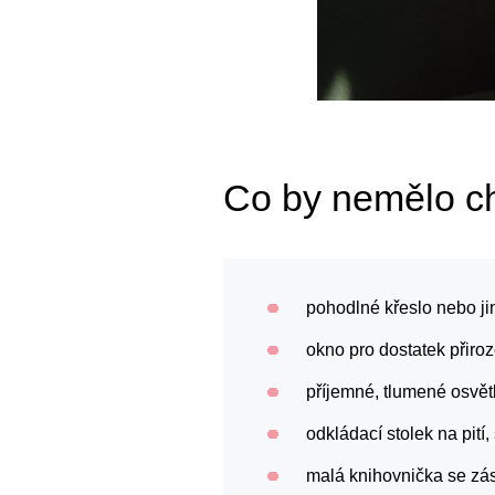
Co by nemělo ch
pohodlné křeslo nebo ji
okno pro dostatek přiro
příjemné, tlumené osvětl
odkládací stolek na pit
malá knihovnička se zá