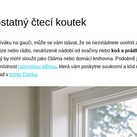
statný čtecí koutek
 obýváku na gauči, může se vám stávat, že se nezvládnete uvolnit
vize nebo rádio, neuklizené nádobí od svačiny nebo
koš s prád
erý by mohl sloužit jako čítárna nebo domácí knihovna. Podobně 
 místnost
japonskou stěnou
, která vám poskytne soukromí a klid
lad v
tomto článku
.