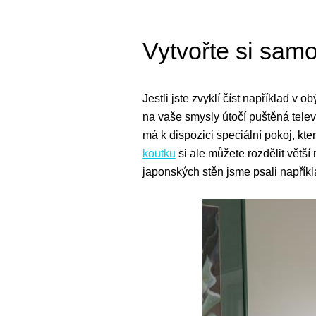
Vytvořte si samo
Jestli jste zvyklí číst například v
na vaše smysly útočí puštěná tele
má k dispozici speciální pokoj, kt
koutku
si ale můžete rozdělit větší
japonských stěn jsme psali napřík