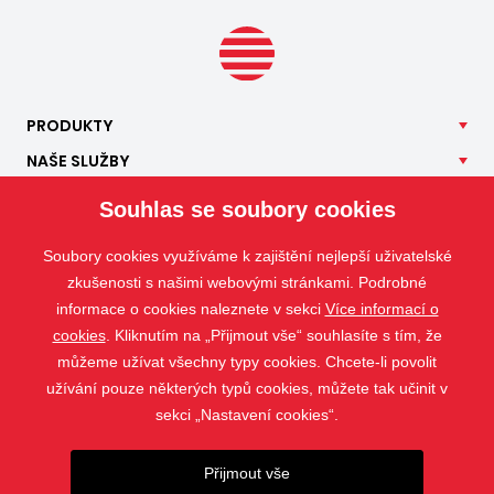
PRODUKTY
NAŠE
SLUŽBY
APLIKACE
Souhlas se soubory cookies
ISOTRA
Soubory cookies využíváme k zajištění nejlepší uživatelské
KONTAKT
zkušenosti s našimi webovými stránkami. Podrobné
informace o cookies naleznete v sekci
Více informací o
cookies
. Kliknutím na „Přijmout vše“ souhlasíte s tím, že
můžeme užívat všechny typy cookies. Chcete-li povolit
užívání pouze některých typů cookies, můžete tak učinit v
sekci „Nastavení cookies“.
Přijmout vše