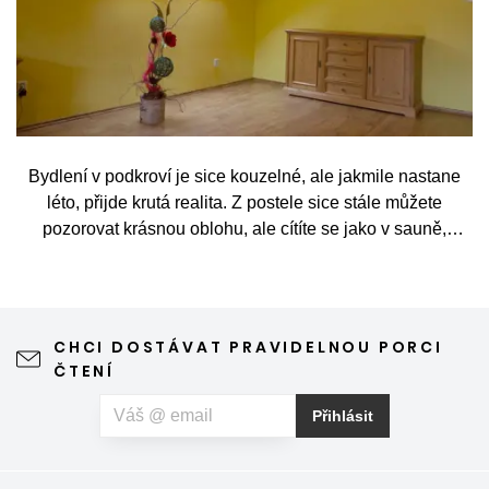
Bydlení v podkroví je sice kouzelné, ale jakmile nastane
léto, přijde krutá realita. Z postele sice stále můžete
pozorovat krásnou oblohu, ale cítíte se jako v sauně,
protože slunce praží přímo přes střešní okna. Nicméně
stínění oken v tomto případě dokáže udělat velkou službu,
jen je potřeba vybrat tu správnou formu.
CHCI DOSTÁVAT PRAVIDELNOU PORCI
ČTENÍ
Přihlásit