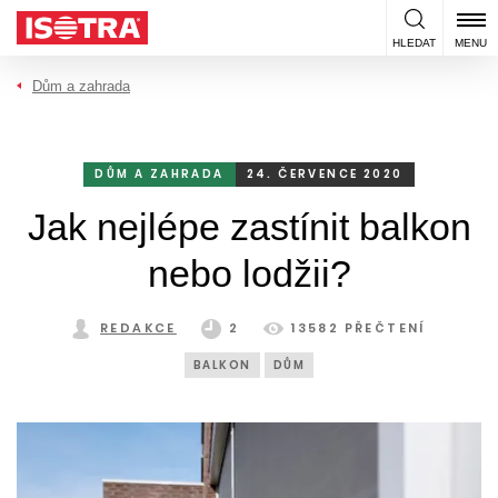
Přeskočit na obsah
HLEDAT
MENU
Dům a zahrada
DŮM A ZAHRADA
24. ČERVENCE 2020
Jak nejlépe zastínit balkon
nebo lodžii?
REDAKCE
2
13582 PŘEČTENÍ
BALKON
DŮM