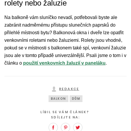
rolety nebo žaluzie
Na balkoně vám sluníčko nevadí, potřebovali byste ale
zabránit nadměrnému přístupu slunečních paprsků do
přilehlé místnosti bytu? Balkonová okna i dveře lze opatřit
venkovními roletami nebo žaluziemi. Rolety jsou vhodné,
pokud se v místnosti s balkonem také spí, venkovní žaluzie
jsou ale v tomto případě univerzálnější. Psali jsme o tom i v
článku o
použití venkovních žaluzií v paneláku
.
REDAKCE
BALKON
DŮM
LÍBIL SE VÁM ČLÁNEK?
SDÍLEJTE NA:
Facebook
Pinterest
Twitter