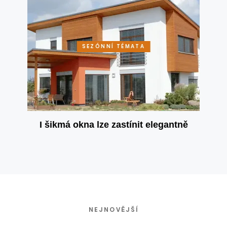
SEZÓNNÍ TÉMATA
I šikmá okna lze zastínit elegantně
NEJNOVĚJŠÍ