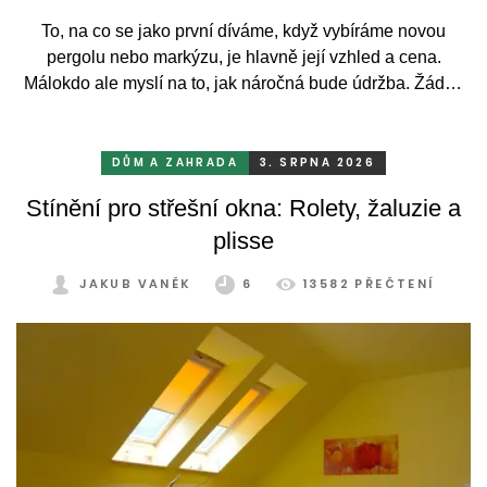
To, na co se jako první díváme, když vybíráme novou
pergolu nebo markýzu, je hlavně její vzhled a cena.
Málokdo ale myslí na to, jak náročná bude údržba. Žádný
systém se bez občasné péče neobejde. Celý rok totiž
odolává vrtochům počasí, například ostrému slunci, dešti a
mrazu, ale také prachu a pylu, což se na něm dříve či
DŮM A ZAHRADA
3. SRPNA 2026
později podepíše.
Stínění pro střešní okna: Rolety, žaluzie a
plisse
JAKUB VANĚK
6
13582 PŘEČTENÍ