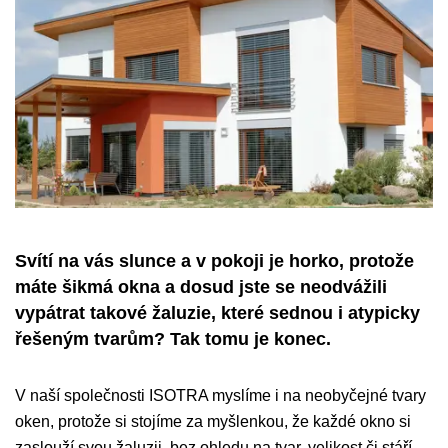
Svítí na vás slunce a v pokoji je horko, protože
máte šikmá okna a dosud jste se neodvážili
vypátrat takové žaluzie, které sednou i atypicky
řešeným tvarům? Tak tomu je konec.
V naší společnosti ISOTRA myslíme i na neobyčejné tvary
oken, protože si stojíme za myšlenkou, že každé okno si
zaslouží svou žaluzii, bez ohledu na tvar, velikost či stáří.