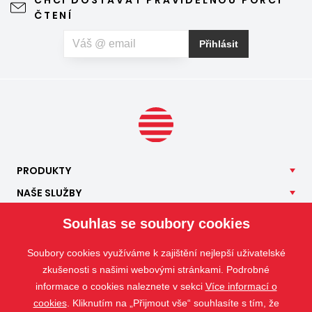
CHCI DOSTÁVAT PRAVIDELNOU PORCI
ČTENÍ
Přihlásit
PRODUKTY
NAŠE
SLUŽBY
APLIKACE
Souhlas se soubory cookies
ISOTRA
Soubory cookies využíváme k zajištění nejlepší uživatelské
KONTAKT
zkušenosti s našimi webovými stránkami. Podrobné
informace o cookies naleznete v sekci
Více informací o
cookies
. Kliknutím na „Přijmout vše“ souhlasíte s tím, že