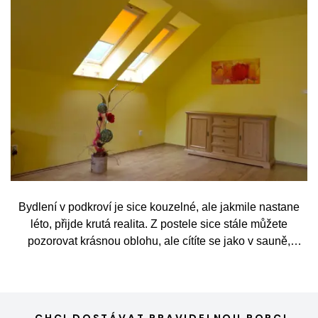
Bydlení v podkroví je sice kouzelné, ale jakmile nastane
léto, přijde krutá realita. Z postele sice stále můžete
pozorovat krásnou oblohu, ale cítíte se jako v sauně,
protože slunce praží přímo přes střešní okna. Nicméně
stínění oken v tomto případě dokáže udělat velkou službu,
jen je potřeba vybrat tu správnou formu.