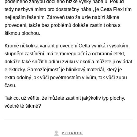
podélného záhybu docíleno nízké výšky nábalu. Pokud
tedy nezbývá místo pro dostatečný nábal, je Cetta Flexi tím
nejlepším řešením. Zároveň tato žaluzie nabízí šikmé
provedení, takže bez problémů dokáže zastínit okna s
šikmou plochou.
Kromě několika variant provedení Cetta vyniká i vysokým
stupněm zastínění, má termoregulační a ochranný efekt,
dokáže také snížit hladinu zvuku v okolí a můžete ji ovládat
elektricky. Samozřejmostí je hliníkový materiál, který je
extra odolný jak vůči povětrnostním vlivům, tak vůči zubu
času.
Tak co, už věříte, že můžete zastínit jakýkoliv typ plochy,
včetně té šikmé?
REDAKCE