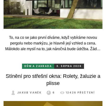
To, na co se jako první díváme, když vybíráme novou
pergolu nebo markýzu, je hlavně její vzhled a cena.
Málokdo ale myslí na to, jak náročná bude údržba. Žádný
systém se bez občasné péče neobejde. Celý rok totiž
odolává vrtochům počasí, například ostrému slunci, dešti a
mrazu, ale také prachu a pylu, což se na něm dříve či
DŮM A ZAHRADA
3. SRPNA 2026
později podepíše.
Stínění pro střešní okna: Rolety, žaluzie a
plisse
JAKUB VANĚK
6
12426 PŘEČTENÍ