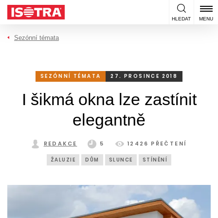
Přeskočit na obsah
HLEDAT
MENU
Sezónní témata
SEZÓNNÍ TÉMATA
27. PROSINCE 2018
I šikmá okna lze zastínit
elegantně
REDAKCE
5
12426 PŘEČTENÍ
ŽALUZIE
DŮM
SLUNCE
STÍNĚNÍ