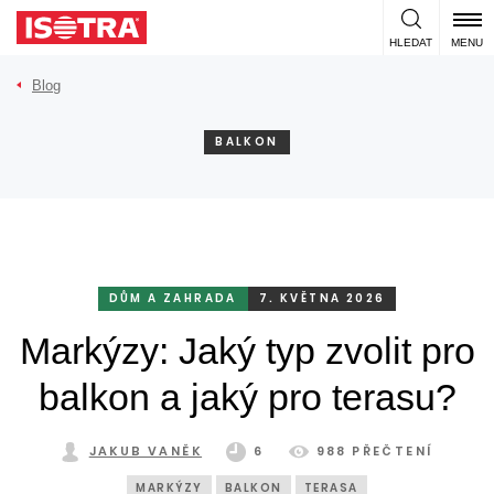
Přeskočit na obsah
HLEDAT
MENU
Blog
BALKON
DŮM A ZAHRADA
7. KVĚTNA 2026
Markýzy: Jaký typ zvolit pro
balkon a jaký pro terasu?
JAKUB VANĚK
6
988 PŘEČTENÍ
MARKÝZY
BALKON
TERASA