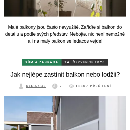
Malé balkony jsou často nevyužité. Zařiďte si balkon do
detailu a podle svých představ. Nebojte, nic není nemožné
a i na malý balkon se ledacos vejde!
Bydlení v bytě je dnes dostupnější (a často také
pohodlnější) než ve velkém domě, to je bez debat. Ale i
lidé z paneláku občas touží po kousku zeleně, po
DŮM A ZAHRADA
24. ČERVENCE 2020
příjemném posezení na čerstvém vzduchu nebo po
Jak nejlépe zastínit balkon nebo lodžii?
relaxování na sluníčku. To všechno jde, pokud má váš byt
balkon. I ten nejmenší balkon se totiž dá vybavit chytře,
REDAKCE
2
13607 PŘEČTENÍ
takže si na něm budete moct ledacos užít. Hlavně tolik
důležitý odpočinek.