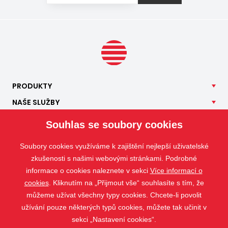
PRODUKTY
NAŠE
SLUŽBY
APLIKACE
Souhlas se soubory cookies
ISOTRA
Soubory cookies využíváme k zajištění nejlepší uživatelské
KONTAKT
zkušenosti s našimi webovými stránkami. Podrobné
informace o cookies naleznete v sekci
Více informací o
cookies
. Kliknutím na „Přijmout vše“ souhlasíte s tím, že
můžeme užívat všechny typy cookies. Chcete-li povolit
užívání pouze některých typů cookies, můžete tak učinit v
sekci „Nastavení cookies“.