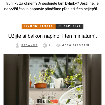
truhlíky za oknem? A pěstujete tam bylinky? Jestli ne, je
nejvyšší čas to napravit: přinášíme přehled těch nejlepších
bylinek, které si můžete sami vypěstovat.
SEZÓNNÍ TÉMATA
17. ZÁŘÍ 2020
Užijte si balkon naplno. I ten miniaturní.
REDAKCE
4
4056 PŘEČTENÍ