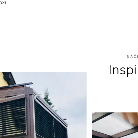
ox)
NAČ
Insp