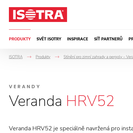
Přeskočit na obsah
PRODUKTY
SVĚT ISOTRY
INSPIRACE
SÍŤ PARTNERŮ
P
ISOTRA
Produkty
Stínění pro zimní zahrady a pergoly – Ve
->
->
VERANDY
Veranda
HRV52
Veranda HRV52 je speciálně navržená pro insta