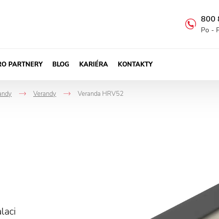
800 
Po - 
RO PARTNERY
BLOG
KARIÉRA
KONTAKTY
randy
Verandy
Veranda HRV52
->
->
laci