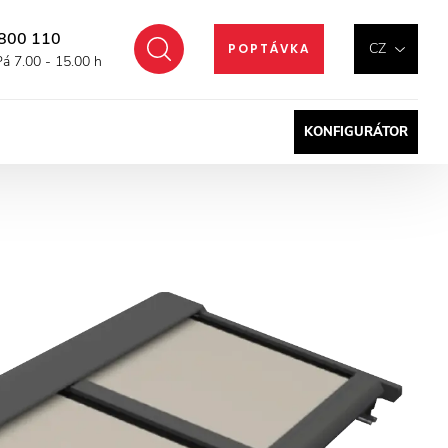
800 110
Hledat
CZ
POPTÁVKA
Pá 7.00 - 15.00 h
KONFIGURÁTOR