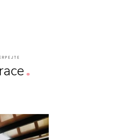
ERPEJTE
irace