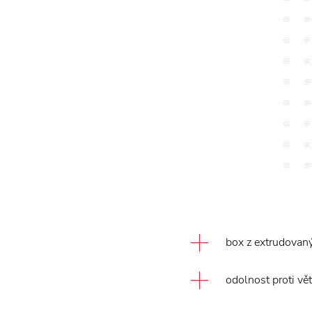
box z extrudovaný
odolnost proti vět