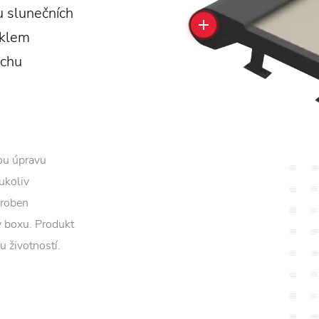
u slunečních
sklem
uchu
ou úpravu
ukoliv
yroben
 v boxu. Produkt
u životností.