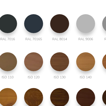
RAL 7016
RAL 7016S
RAL 8014
RAL 9006
ISD 110
ISD 120
ISD 130
ISD 140