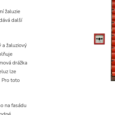
í žaluzie
dává další
ý a žaluziový
plňuje
émová drážka
eluz lze
 Pro toto
o na fasádu
hodné