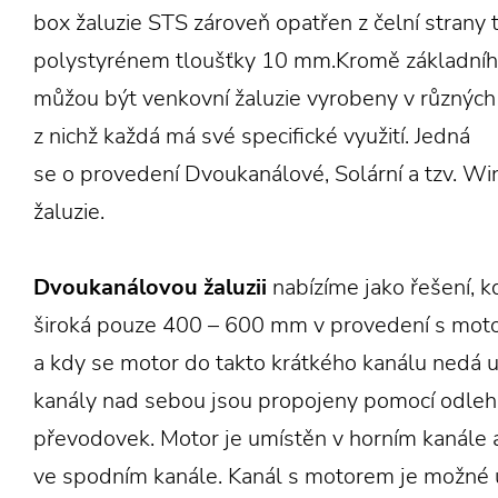
box žaluzie STS zároveň opatřen z čelní strany
polystyrénem tloušťky 10 mm.Kromě základníh
můžou být venkovní žaluzie vyrobeny v různých 
z nichž každá má své specifické využití. Jedná
se o provedení Dvoukanálové, Solární a tzv. Wi
žaluzie.
Dvoukanálovou žaluzii
nabízíme jako řešení, kd
široká pouze 400 – 600 mm v provedení s mo
a kdy se motor do takto krátkého kanálu nedá u
kanály nad sebou jsou propojeny pomocí odle
převodovek. Motor je umístěn v horním kanále a
ve spodním kanále. Kanál s motorem je možné 