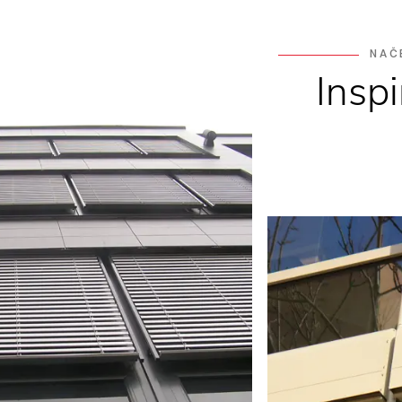
NAČ
Insp