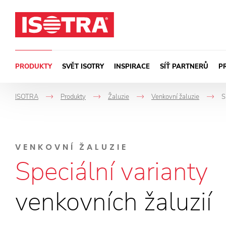
Přeskočit na obsah
PRODUKTY
SVĚT ISOTRY
INSPIRACE
SÍŤ PARTNERŮ
P
ISOTRA
Produkty
Žaluzie
Venkovní žaluzie
S
->
->
->
-
VENKOVNÍ ŽALUZIE
Speciální varianty
venkovních žaluzií