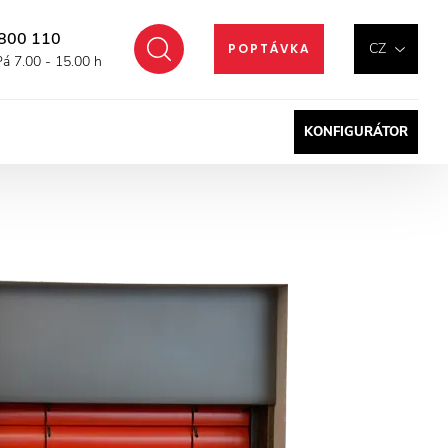
800 110
Hledat
CZ
POPTÁVKA
Pá 7.00 - 15.00 h
KONFIGURÁTOR