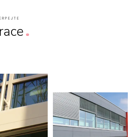
ERPEJTE
irace