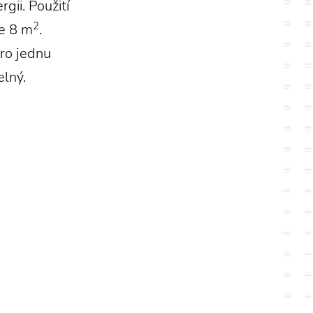
gii. Použití
2
e 8 m
.
pro jednu
elný.