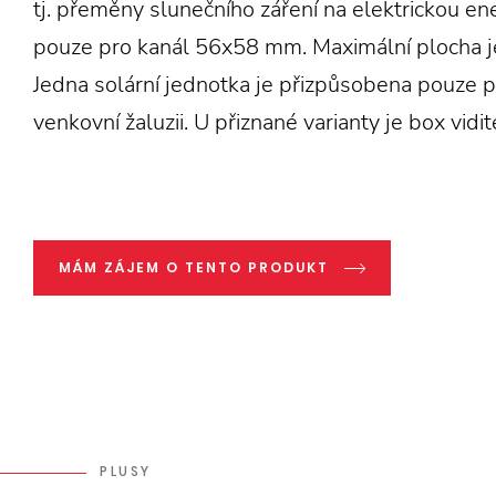
tj. přeměny slunečního záření na elektrickou ener
pouze pro kanál 56x58 mm. Maximální plocha j
Jedna solární jednotka je přizpůsobena pouze 
venkovní žaluzii. U přiznané varianty je box vidit
MÁM ZÁJEM O TENTO PRODUKT
PLUSY