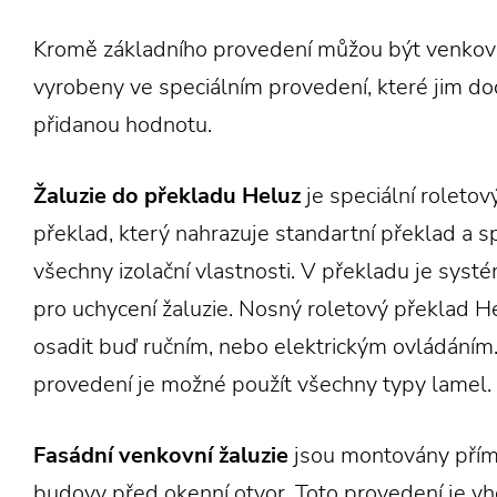
Kromě základního provedení můžou být venkovn
vyrobeny ve speciálním provedení, které jim do
přidanou hodnotu.
Žaluzie do překladu Heluz
je speciální roletov
překlad, který nahrazuje standartní překlad a s
všechny izolační vlastnosti. V překladu je syst
pro uchycení žaluzie. Nosný roletový překlad H
osadit buď ručním, nebo elektrickým ovládáním.
provedení je možné použít všechny typy lamel.
Fasádní venkovní žaluzie
jsou montovány přím
budovy před okenní otvor. Toto provedení je v