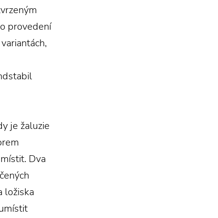
 tvrzeným
o provedení
variantách,
ndstabil
y je žaluzie
torem
místit. Dva
hčených
 ložiska
umístit