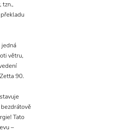
 tzn.,
 překladu
e jedná
ti větru,
ovedení
Zetta 90.
stavuje
e bezdrátově
gie! Tato
jevu –