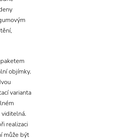
edeny
ny gumovým
tění,
 s paketem
lní objímky.
dvou
ací varianta
plném
viditelná.
i realizaci
í může být