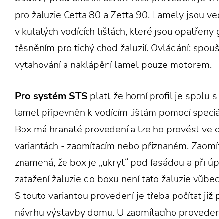
pro žaluzie Cetta 80 a Zetta 90. Lamely jsou v
v kulatých vodících lištách, které jsou opatře
těsněním pro tichý chod žaluzií. Ovládání: spouš
vytahování a naklápění lamel pouze motorem.
Pro systém STS
platí, že horní profil je spolu
lamel připevněn k vodícím lištám pomocí speciá
Box má hranaté provedení a lze ho provést ve 
variantách - zaomítacím nebo přiznaném. Zaomít
znamená, že box je „ukryt“ pod fasádou a při ú
zatažení žaluzie do boxu není tato žaluzie vůbec 
S touto variantou provedení je třeba počítat již př
návrhu výstavby domu. U zaomítacího proveden