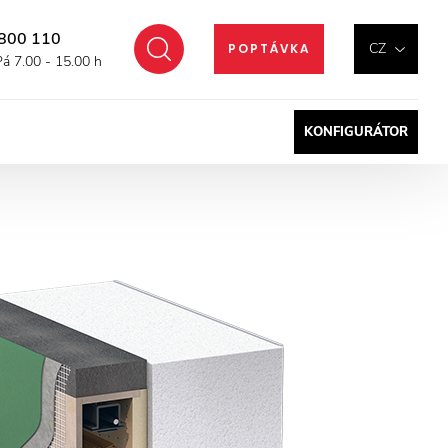
800 110
Hledat
CZ
POPTÁVKA
Pá 7.00 - 15.00 h
KONFIGURÁTOR