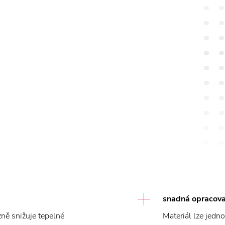
snadná opracova
zně snižuje tepelné
Materiál lze jedn