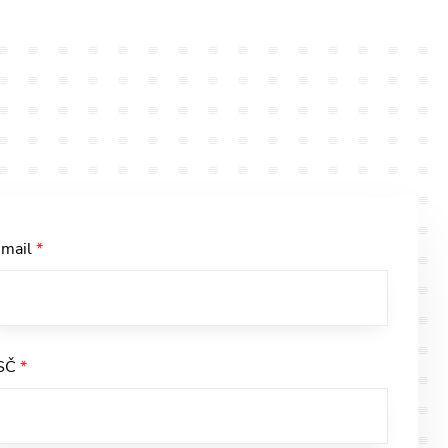
-mail
*
SČ
*