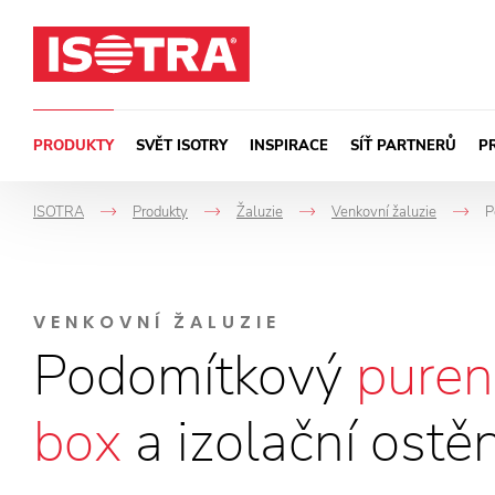
Přeskočit na obsah
PRODUKTY
SVĚT ISOTRY
INSPIRACE
SÍŤ PARTNERŮ
P
ISOTRA
Produkty
Žaluzie
Venkovní žaluzie
P
->
->
->
-
VENKOVNÍ ŽALUZIE
Podomítkový
puren
box
a izolační ostěn