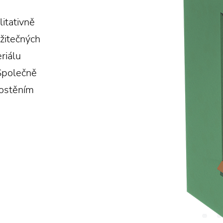
litativně
užitečných
riálu
Společně
 ostěním