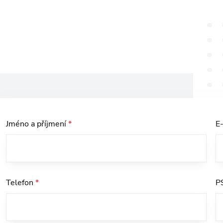
Jméno a příjmení
*
E
Telefon
*
P