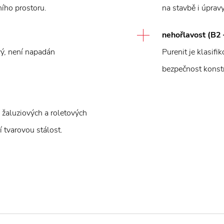
ího prostoru.
na stavbě i úprav
nehořlavost (B2
vý, není napadán
Purenit je klasif
bezpečnost konst
 žaluziových a roletových
 tvarovou stálost.