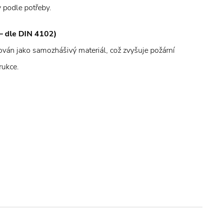
y podle potřeby.
 – dle DIN 4102)
ikován jako samozhášivý materiál, což zvyšuje požární
rukce.