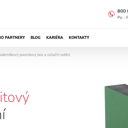
800 
Po - 
RO PARTNERY
BLOG
KARIÉRA
KONTAKTY
odomítkový purenitový box a izolační ostění
>
itový
í