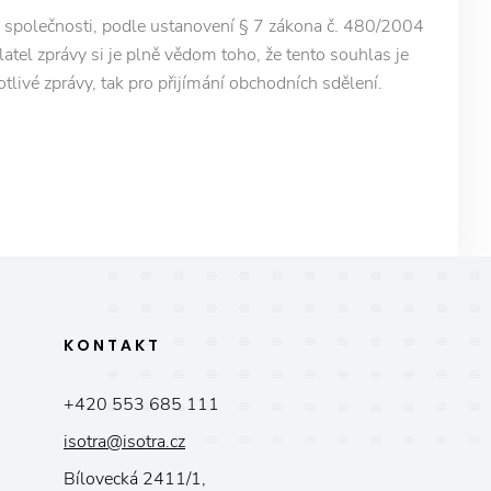
 společnosti, podle ustanovení § 7 zákona č. 480/2004
latel zprávy si je plně vědom toho, že tento souhlas je
otlivé zprávy, tak pro přijímání obchodních sdělení.
KONTAKT
+420 553 685 111
isotra@isotra.cz
Bílovecká 2411/1,