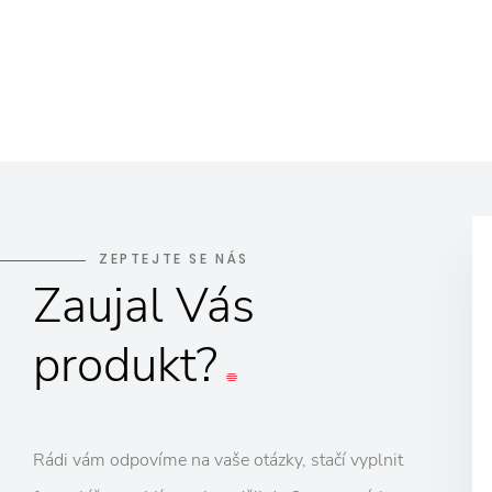
ZEPTEJTE SE NÁS
Zaujal
Vás
produkt?
Rádi vám odpovíme na vaše otázky, stačí vyplnit