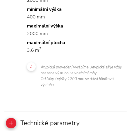
2000 mm
minimální výška
400 mm
maximální výška
2000 mm
maximální plocha
2
3,6 m
Atypická provedení vyrábíme. Atypická síť je vždy
osazena výstuhou a vnitřními rohy.
Od šířky / výšky 1200 mm se dává hliníková
výztuha.
Technické parametry