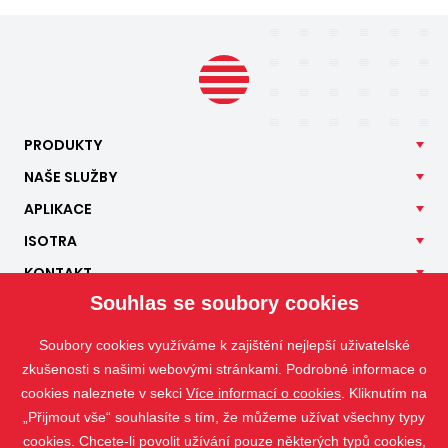
PRODUKTY
NAŠE
SLUŽBY
APLIKACE
ISOTRA
KONTAKT
Souhlas se soubory cookies
Soubory cookies využíváme k zajištění nejlepší uživatelské
zkušenosti s našimi webovými stránkami. Podrobné informace o
cookies naleznete v sekci
Více informací o cookies
. Kliknutím na
„Přijmout vše“ souhlasíte s tím, že můžeme užívat všechny typy
cookies. Chcete-li povolit užívání pouze některých typů cookies,