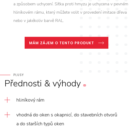
a způsobem uchycení. Síťka proti hmyzu je uchycena v pevném
hliníkovém rámu, který můžete volit v provedení imitace dřeva
nebo v jakékoliv barvě RAL.
MÁM ZÁJEM O TENTO PRODUKT
PLUSY
Přednosti
&
výhody
hliníkový rám
vhodná do oken s okapnicí, do stavebních otvorů
a do starších typů oken