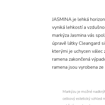
JASMINA je lehká horizont
vyniká lehkostí a vzdušnos
markýza Jasmina vás spole
úpravě látky Cleangard si
kterými je uchycen válec 
ramena zakončená výpado
ramena jsou vyrobena ze s
Markýzu je možné nadkrýt 
celkový estetický vzhled