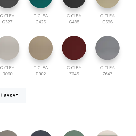
G CLEA
G CLEA
G CLEA
G CLEA
G327
G426
G488
G596
G CLEA
G CLEA
G CLEA
G CLEA
R060
R902
Z645
Z647
Í BARVY