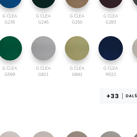
G CLEA
G CLEA
G CLEA
G CLEA
G235
G245
G250
G283
G CLEA
G CLEA
G CLEA
G CLEA
G599
G821
G842
R022
DALŠ