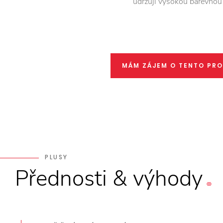
udržují vysokou barevnou 
MÁM ZÁJEM O TENTO PR
PLUSY
Přednosti
&
výhody