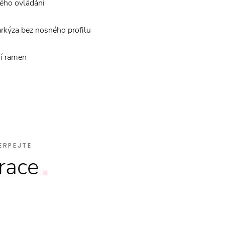
kého ovládání
rkýza bez nosného profilu
í ramen
ERPEJTE
irace