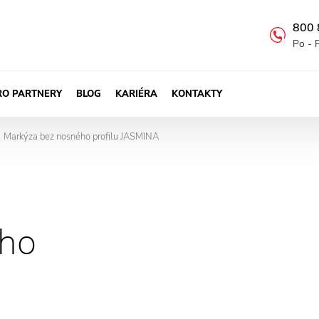
800 
Po - 
RO PARTNERY
BLOG
KARIÉRA
KONTAKTY
Markýza bez nosného profilu JASMINA
->
ého