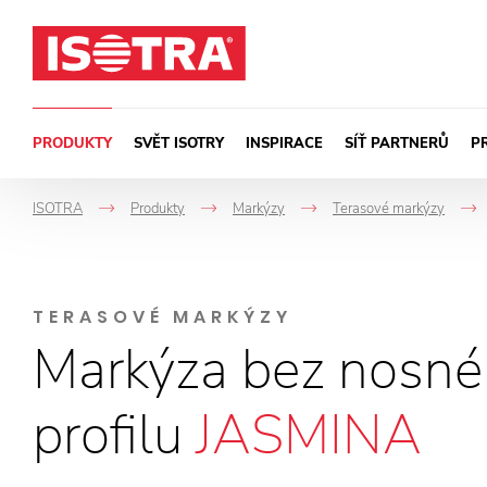
Přeskočit na obsah
PRODUKTY
SVĚT ISOTRY
INSPIRACE
SÍŤ PARTNERŮ
P
ISOTRA
Produkty
Markýzy
Terasové markýzy
->
->
->
TERASOVÉ MARKÝZY
Markýza bez nosn
profilu
JASMINA