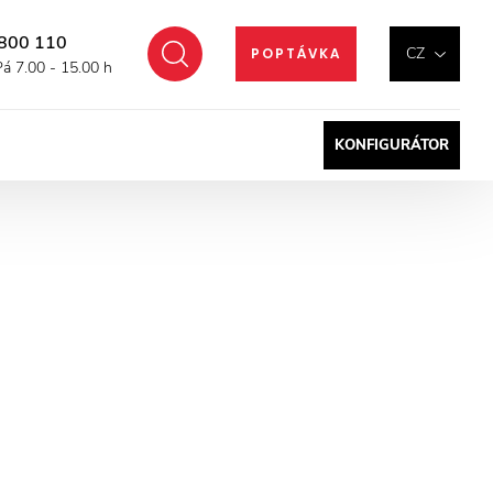
800 110
Hledat
CZ
POPTÁVKA
Pá 7.00 - 15.00 h
KONFIGURÁTOR