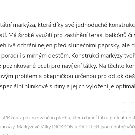
ální markýza, která díky své jednoduché konstrukc
tí. Má široké využití pro zastínění teras, balkónů či
hlivě ochrání nejen před slunečními paprsky, ale d
 poradí i s mírným deštěm. Konstrukci markýzy tvoř
z pozinkované oceli pro navíjení látky. Na těchto k
vým profilem s okapničkou určenou pro odtok dešť
peciální hliníkové slitiny a jejich vyložení je opti
stříškou z pozinkovaného plechu, která chrání látku proti atmos
 markýzy. Markýzové látky DICKSON a SATTLER jsou odolné vůči 