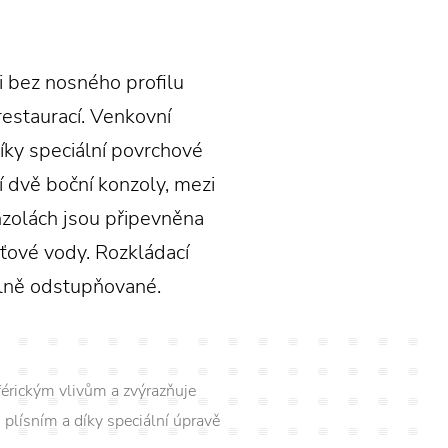
i bez nosného profilu
 restaurací. Venkovní
íky speciální povrchové
í dvě boční konzoly, mezi
onzolách jsou připevněna
ové vody. Rozkládací
málně odstupňované.
férickým vlivům a zvýrazňuje
plísním a díky speciální úpravě