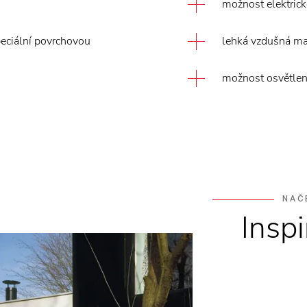
možnost elektric
eciální povrchovou
lehká vzdušná ma
možnost osvětlen
NAČ
Insp