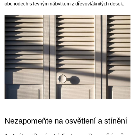
obchodech s levným nábytkem z dřevovláknitých desek.
Nezapomeňte na osvětlení a stínění