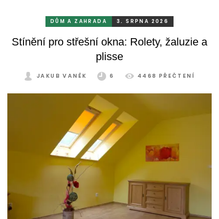
odolává vrtochům počasí, například ostrému slunci, dešti a
mrazu, ale také prachu a pylu, což se na něm dříve či
DŮM A ZAHRADA
3. SRPNA 2026
později podepíše.
Stínění pro střešní okna: Rolety, žaluzie a
plisse
JAKUB VANĚK
6
4468 PŘEČTENÍ