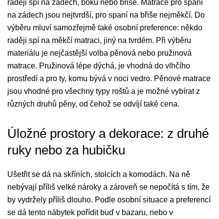
raději spí na zádech, boku nebo břiše. Matrace pro spaní
na zádech jsou nejtvrdší, pro spaní na břiše nejměkčí. Do
výběru mluví samozřejmě také osobní preference: někdo
raději spí na měkčí matraci, jiný na tvrdém. Při výběru
materiálu je nejčastější volba pěnová nebo pružinová
matrace. Pružinová lépe dýchá, je vhodná do vlhčího
prostředí a pro ty, komu bývá v noci vedro. Pěnové matrace
jsou vhodné pro všechny typy roštů a je možné vybírat z
různých druhů pěny, od čehož se odvíjí také cena.
Úložné prostory a dekorace: z druhé
ruky nebo za hubičku
Ušetřit se dá na skříních, stolcích a komodách. Na ně
nebývají příliš velké nároky a zároveň se nepočítá s tím, že
by vydržely příliš dlouho. Podle osobní situace a preferencí
se dá tento nábytek pořídit buď v bazaru, nebo v