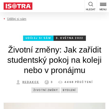
Přeskočit na obsah
HLEDAT
MENU
Udělej si sám
UDĚLEJ SI SÁM
3. KVĚTNA 2022
Životní změny: Jak zařídit
studentský pokoj na koleji
nebo v pronájmu
REDAKCE
3
4468 PŘEČTENÍ
ŽIVOTNÍ ZMĚNY
BYDLENÍ