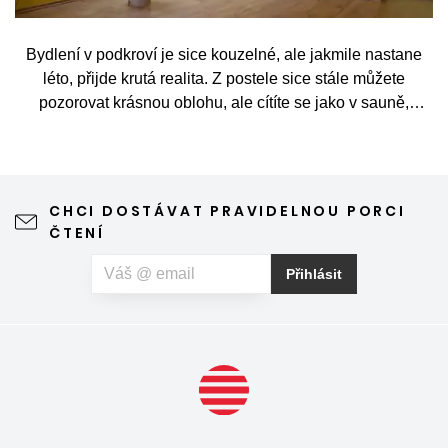
Bydlení v podkroví je sice kouzelné, ale jakmile nastane
léto, přijde krutá realita. Z postele sice stále můžete
pozorovat krásnou oblohu, ale cítíte se jako v sauně,
protože slunce praží přímo přes střešní okna. Nicméně
stínění oken v tomto případě dokáže udělat velkou službu,
jen je potřeba vybrat tu správnou formu.
CHCI DOSTÁVAT PRAVIDELNOU PORCI
ČTENÍ
Přihlásit