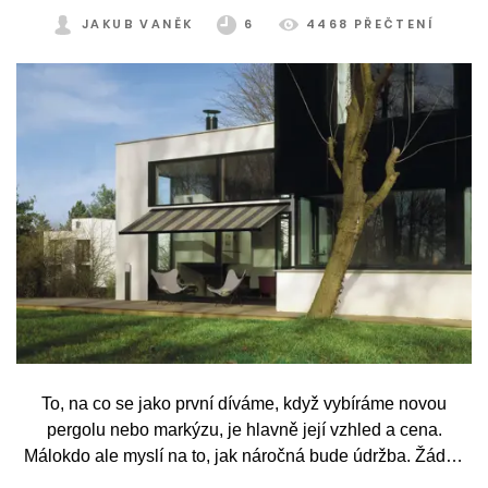
JAKUB VANĚK
6
4468 PŘEČTENÍ
To, na co se jako první díváme, když vybíráme novou
pergolu nebo markýzu, je hlavně její vzhled a cena.
Málokdo ale myslí na to, jak náročná bude údržba. Žádný
systém se bez občasné péče neobejde. Celý rok totiž