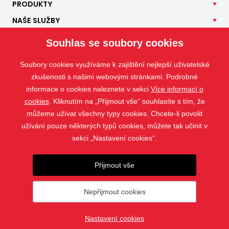
PRODUKTY
NAŠE
SLUŽBY
APLIKACE
Souhlas se soubory cookies
ISOTRA
Soubory cookies využíváme k zajištění nejlepší uživatelské
KONTAKT
zkušenosti s našimi webovými stránkami. Podrobné
informace o cookies naleznete v sekci
Více informací o
cookies
. Kliknutím na „Přijmout vše“ souhlasíte s tím, že
můžeme užívat všechny typy cookies. Chcete-li povolit
užívání pouze některých typů cookies, můžete tak učinit v
sekci „Nastavení cookies“.
Přijmout vše
Nepřijmout cookies
© 2019 - 2026 ISOTRA a.s.
Nastavení cookies
vytvořil
webProgress