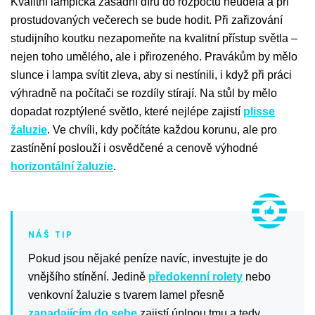
Kvalitní lampička zásadní díru do rozpočtu neudělá a při
prostudovaných večerech se bude hodit. Při zařizování
studijního koutku nezapomeňte na kvalitní přístup světla –
nejen toho umělého, ale i přirozeného. Pravákům by mělo
slunce i lampa svítit zleva, aby si nestínili, i když při práci
výhradně na počítači se rozdíly stírají. Na stůl by mělo
dopadat rozptýlené světlo, které nejlépe zajistí
plisse
žaluzie
. Ve chvíli, kdy počítáte každou korunu, ale pro
zastínění poslouží i osvědčené a cenově výhodné
horizontální žaluzie
.
Pokud jsou nějaké peníze navíc, investujte je do
vnějšího stínění. Jedině
předokenní rolety
nebo
venkovní žaluzie s tvarem lamel přesně
zapadajícím do sebe
zajistí úplnou tmu a tedy