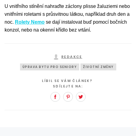
U vnitřního stínění nahraďte záclony plisse žaluziemi nebo
vnitřními roletami s průsvitnou látkou, například druh den a
noc.
Rolety Nemo
se dají instalovat buď pomocí bočních
konzol, nebo na okenní křídlo bez vrtání.
REDAKCE
ÚPRAVA BYTU PRO SENIORY
ŽIVOTNÍ ZMĚNY
LÍBIL SE VÁM ČLÁNEK?
SDÍLEJTE NA:
Facebook
Pinterest
Twitter