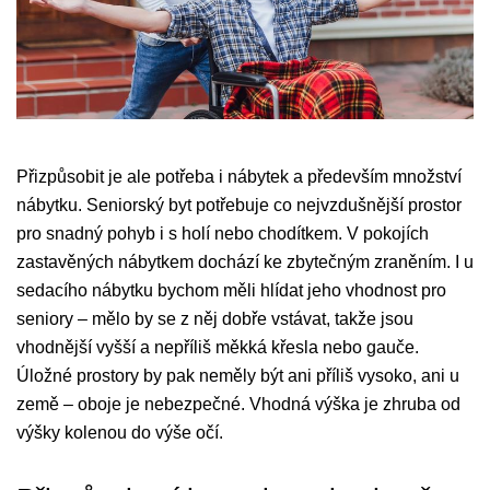
Přizpůsobit je ale potřeba i nábytek a především množství
nábytku. Seniorský byt potřebuje co nejvzdušnější prostor
pro snadný pohyb i s holí nebo chodítkem. V pokojích
zastavěných nábytkem dochází ke zbytečným zraněním. I u
sedacího nábytku bychom měli hlídat jeho vhodnost pro
seniory – mělo by se z něj dobře vstávat, takže jsou
vhodnější vyšší a nepříliš měkká křesla nebo gauče.
Úložné prostory by pak neměly být ani příliš vysoko, ani u
země – oboje je nebezpečné. Vhodná výška je zhruba od
výšky kolenou do výše očí.