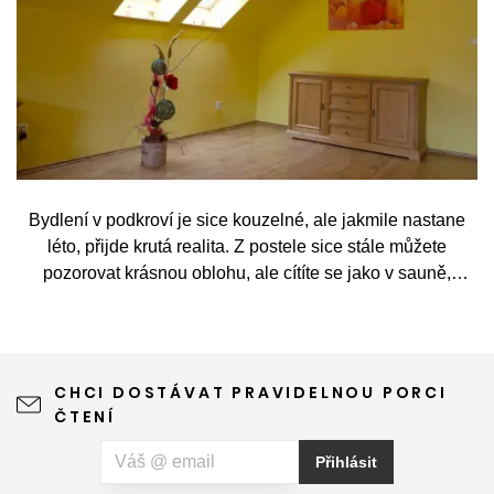
Bydlení v podkroví je sice kouzelné, ale jakmile nastane
léto, přijde krutá realita. Z postele sice stále můžete
pozorovat krásnou oblohu, ale cítíte se jako v sauně,
protože slunce praží přímo přes střešní okna. Nicméně
stínění oken v tomto případě dokáže udělat velkou službu,
jen je potřeba vybrat tu správnou formu.
CHCI DOSTÁVAT PRAVIDELNOU PORCI
ČTENÍ
Přihlásit