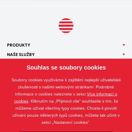
PRODUKTY
NAŠE
SLUŽBY
APLIKACE
Souhlas se soubory cookies
ISOTRA
Soubory cookies využíváme k zajištění nejlepší uživatelské
KONTAKT
zkušenosti s našimi webovými stránkami. Podrobné
informace o cookies naleznete v sekci
Více informací o
cookies
. Kliknutím na „Přijmout vše“ souhlasíte s tím, že
můžeme užívat všechny typy cookies. Chcete-li povolit
užívání pouze některých typů cookies, můžete tak učinit v
sekci „Nastavení cookies“.