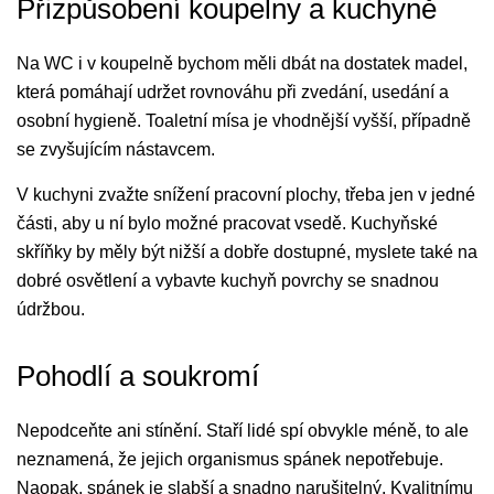
Přizpůsobení koupelny a kuchyně
Na WC i v koupelně bychom měli dbát na dostatek madel,
která pomáhají udržet rovnováhu při zvedání, usedání a
osobní hygieně. Toaletní mísa je vhodnější vyšší, případně
se zvyšujícím nástavcem.
V kuchyni zvažte snížení pracovní plochy, třeba jen v jedné
části, aby u ní bylo možné pracovat vsedě. Kuchyňské
skříňky by měly být nižší a dobře dostupné, myslete také na
dobré osvětlení a vybavte kuchyň povrchy se snadnou
údržbou.
Pohodlí a soukromí
Nepodceňte ani stínění. Staří lidé spí obvykle méně, to ale
neznamená, že jejich organismus spánek nepotřebuje.
Naopak, spánek je slabší a snadno narušitelný. Kvalitnímu