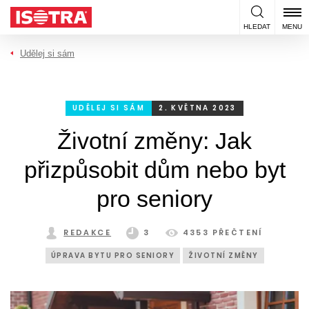
Přeskočit na obsah
HLEDAT
MENU
Udělej si sám
UDĚLEJ SI SÁM
2. KVĚTNA 2023
Životní změny: Jak
přizpůsobit dům nebo byt
pro seniory
REDAKCE
3
4353 PŘEČTENÍ
ÚPRAVA BYTU PRO SENIORY
ŽIVOTNÍ ZMĚNY