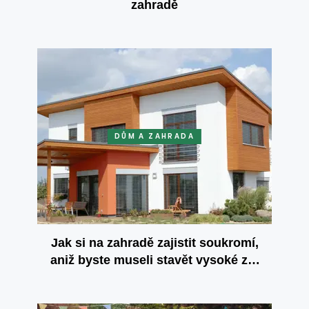
zahradě
DŮM A ZAHRADA
Jak si na zahradě zajistit soukromí,
aniž byste museli stavět vysoké zdi
a ploty