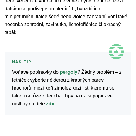
nebo večernice vonná určitě vůně chybět nebude. Mezi
dalšími se podívejte po hledících, hvozdících,
minipetuniích, fialce šedé nebo violce zahradní, voní také
nocenka zahradní, zavinutka, lichořeřišnice či okrasný
tabák.
Voňavé popínavky do
pergoly
? Žádný problém – z
letniček vyberte některou z krásných barev
hrachorů, mezi keři zimolez kozí list, kterému se
také říká růže z Jericha. Tipy na další popínavé
rostliny najdete
zde
.