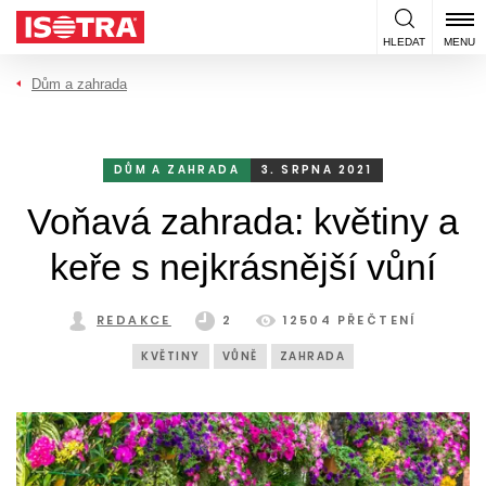
Přeskočit na obsah
HLEDAT
MENU
Dům a zahrada
DŮM A ZAHRADA
3. SRPNA 2021
Voňavá zahrada: květiny a
keře s nejkrásnější vůní
REDAKCE
2
12504 PŘEČTENÍ
KVĚTINY
VŮNĚ
ZAHRADA