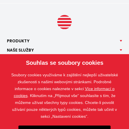
PRODUKTY
NAŠE
SLUŽBY
APLIKACE
Souhlas se soubory cookies
ISOTRA
Soubory cookies využíváme k zajištění nejlepší uživatelské
KONTAKT
zkušenosti s našimi webovými stránkami. Podrobné
informace o cookies naleznete v sekci
Více informací o
cookies
. Kliknutím na „Přijmout vše“ souhlasíte s tím, že
můžeme užívat všechny typy cookies. Chcete-li povolit
užívání pouze některých typů cookies, můžete tak učinit v
sekci „Nastavení cookies“.