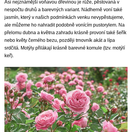
Asi nejznámější voňavou dřevinou je růže, pěstovaná v
nespočtu druhů a barevných variant. Nádherně voní také
jasmín, který v našich podmínkách venku nevypěstujeme,
ale můžeme ho nahradit podobně vonícím pustorylem. Na
přelomu dubna a května zahradu krásně provoní také šeřík
nebo květy černého bezu, později trnovník akát a lípa
srdčitá. Motýly přilákají krásně barevné komule (tzv. motýlí
keř).