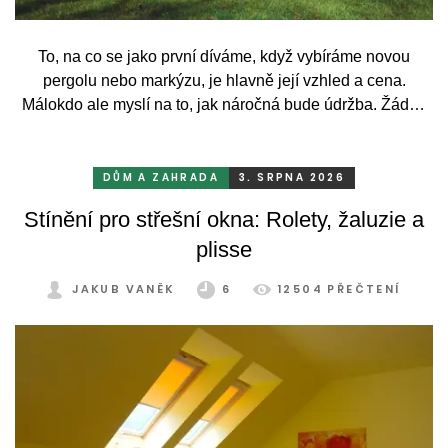
To, na co se jako první díváme, když vybíráme novou
pergolu nebo markýzu, je hlavně její vzhled a cena.
Málokdo ale myslí na to, jak náročná bude údržba. Žádný
systém se bez občasné péče neobejde. Celý rok totiž
odolává vrtochům počasí, například ostrému slunci, dešti a
mrazu, ale také prachu a pylu, což se na něm dříve či
DŮM A ZAHRADA
3. SRPNA 2026
později podepíše.
Stínění pro střešní okna: Rolety, žaluzie a
plisse
JAKUB VANĚK
6
12504 PŘEČTENÍ