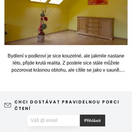
Bydlení v podkroví je sice kouzelné, ale jakmile nastane
léto, přijde krutá realita. Z postele sice stále můžete
pozorovat krásnou oblohu, ale cítíte se jako v sauně,
protože slunce praží přímo přes střešní okna. Nicméně
stínění oken v tomto případě dokáže udělat velkou službu,
jen je potřeba vybrat tu správnou formu.
CHCI DOSTÁVAT PRAVIDELNOU PORCI
ČTENÍ
Přihlásit