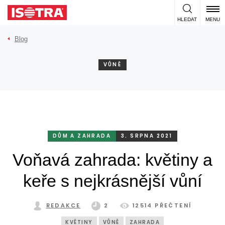
Přeskočit na obsah
HLEDAT
MENU
Blog
VŮNĚ
DŮM A ZAHRADA
3. SRPNA 2021
Voňavá zahrada: květiny a
keře s nejkrásnější vůní
REDAKCE
2
12514 PŘEČTENÍ
KVĚTINY
VŮNĚ
ZAHRADA