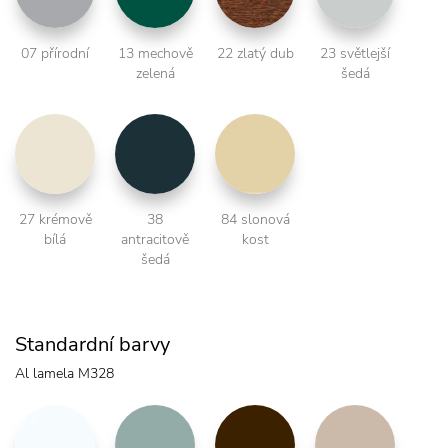
07 přírodní
13 mechově
22 zlatý dub
23 světlejší
zelená
šedá
27 krémově
38
84 slonová
bílá
antracitově
kost
šedá
Standardní barvy
Al lamela M328