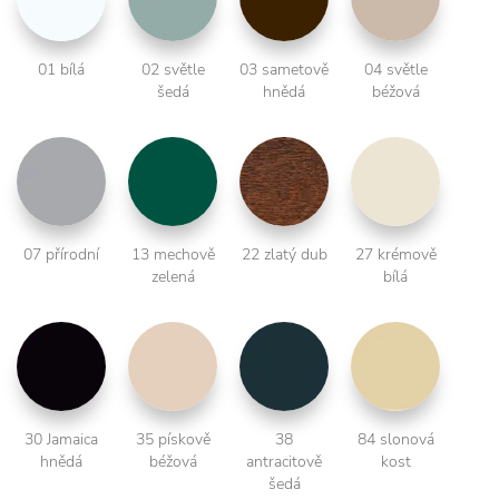
01 bílá
02 světle
03 sametově
04 světle
šedá
hnědá
béžová
07 přírodní
13 mechově
22 zlatý dub
27 krémově
zelená
bílá
30 Jamaica
35 pískově
38
84 slonová
hnědá
béžová
antracitově
kost
šedá