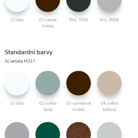
01 bíla
03 samet
RAL 7016
RAL 9006
hnědá
Standardní barvy
Al lamela M317
01 bílá
02 světle
03 sametově
04 světle
šedá
hnědá
béžová