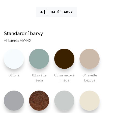
DALŠÍ BARVY
Standardní barvy
Al lamela MY442
01 bílá
02 světle
03 sametově
04 světle
šedá
hnědá
béžová