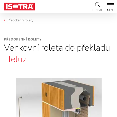
Přeskočit na obsah
HLEDAT
MENU
Předokenní rolety
PŘEDOKENNÍ ROLETY
Venkovní roleta do překladu
Heluz