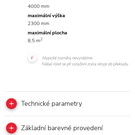
4000 mm
maximální výška
2300 mm
maximální plocha
2
8,5 m
Atypické rozměry nevyrábíme.
Nábal rolet se při vytažení zcela skryje do překladu.
Technické parametry
Základní barevné provedení