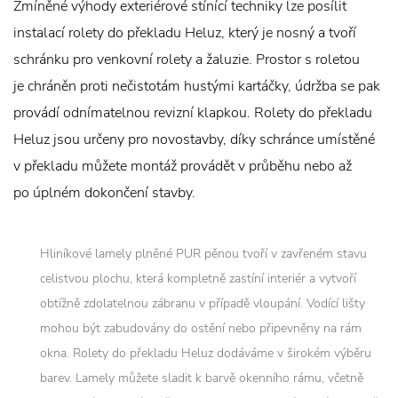
Zmíněné výhody exteriérové stínící techniky lze posílit
instalací rolety do překladu Heluz, který je nosný a tvoří
schránku pro venkovní rolety a žaluzie. Prostor s roletou
je chráněn proti nečistotám hustými kartáčky, údržba se pak
provádí odnímatelnou revizní klapkou. Rolety do překladu
Heluz jsou určeny pro novostavby, díky schránce umístěné
v překladu můžete montáž provádět v průběhu nebo až
po úplném dokončení stavby.
Hliníkové lamely plněné PUR pěnou tvoří v zavřeném stavu
celistvou plochu, která kompletně zastíní interiér a vytvoří
obtížně zdolatelnou zábranu v případě vloupání. Vodící lišty
mohou být zabudovány do ostění nebo připevněny na rám
okna. Rolety do překladu Heluz dodáváme v širokém výběru
barev. Lamely můžete sladit k barvě okenního rámu, včetně