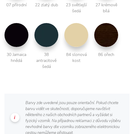
07 přírodní
22 zlatý dub
23 světlejší
27 krémově
šedá
bílá
30 Jamaica
38
84 slonová
86 ořech
hnědá
antracitově
kost
šedá
Barvy zde uvedené jsou pouze orientační. Pokud chcete
barvu vidět ve skutečnosti, doporučujeme navštívit
některého z našich obchodních partnerů a vyžádat si
fyzický vzorník. Na případnou reklamaci z důvodu výběru
nevhodné barvy dle vzorníku zobrazeného elektronickou
cestou nemůžeme přistoupit.