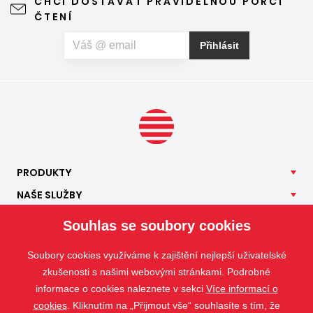
CHCI DOSTÁVAT PRAVIDELNOU PORCI
ČTENÍ
Přihlásit
PRODUKTY
NAŠE
SLUŽBY
APLIKACE
Souhlas se soubory cookies
ISOTRA
Soubory cookies využíváme k zajištění nejlepší uživatelské
KONTAKT
zkušenosti s našimi webovými stránkami. Podrobné
informace o cookies naleznete v sekci
Více informací o
cookies
. Kliknutím na „Přijmout vše“ souhlasíte s tím, že