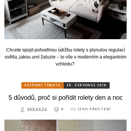
Chcete spojit pohodlnou údržbu rolety s plynulou regulací
světla, jakou umí žaluzie – to vše v moderním a elegantním
vzhledu?
SEZÓNNÍ TÉMATA
25. ČERVENCE 2019
5 důvodů, proč si pořídit rolety den a noc
REDAKCE
5
12011 PŘEČTENÍ