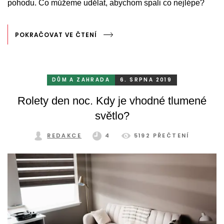
pohodu. Co můžeme udělat, abychom spali co nejlépe?
POKRAČOVAT VE ČTENÍ
DŮM A ZAHRADA
6. SRPNA 2019
Rolety den noc. Kdy je vhodné tlumené
světlo?
REDAKCE
4
5192 PŘEČTENÍ