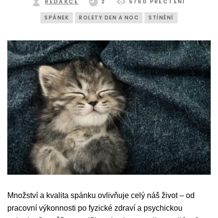
REDAKCE
2
5760 PŘEČTENÍ
SPÁNEK
ROLETY DEN A NOC
STÍNĚNÍ
Množství a kvalita spánku ovlivňuje celý náš život – od
pracovní výkonnosti po fyzické zdraví a psychickou