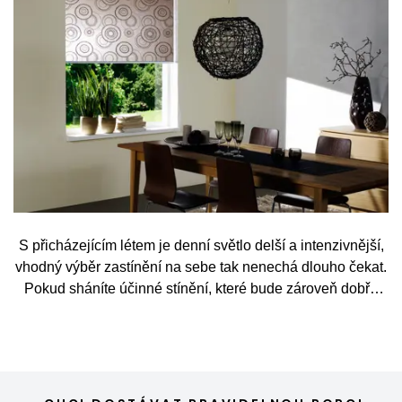
S přicházejícím létem je denní světlo delší a intenzivnější,
vhodný výběr zastínění na sebe tak nenechá dlouho čekat.
Pokud sháníte účinné stínění, které bude zároveň dobře
vypadat, přečtěte si o roletách den a noc.