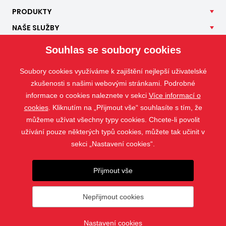
PRODUKTY
NAŠE
SLUŽBY
APLIKACE
Souhlas se soubory cookies
ISOTRA
Soubory cookies využíváme k zajištění nejlepší uživatelské
KONTAKT
zkušenosti s našimi webovými stránkami. Podrobné
informace o cookies naleznete v sekci
Více informací o
cookies
. Kliknutím na „Přijmout vše“ souhlasíte s tím, že
můžeme užívat všechny typy cookies. Chcete-li povolit
užívání pouze některých typů cookies, můžete tak učinit v
sekci „Nastavení cookies“.
Přijmout vše
Nepřijmout cookies
© 2019 - 2026 ISOTRA a.s.
Nastavení cookies