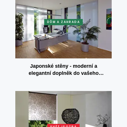
DŮM A ZAHRADA
Japonské stěny - moderní a
elegantní doplněk do vašeho
interiéru
SVĚT ISOTRA