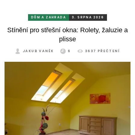
systém se bez občasné péče neobejde. Celý rok totiž
odolává vrtochům počasí, například ostrému slunci, dešti a
mrazu, ale také prachu a pylu, což se na něm dříve či
DŮM A ZAHRADA
3. SRPNA 2026
později podepíše.
Stínění pro střešní okna: Rolety, žaluzie a
plisse
JAKUB VANĚK
6
3637 PŘEČTENÍ