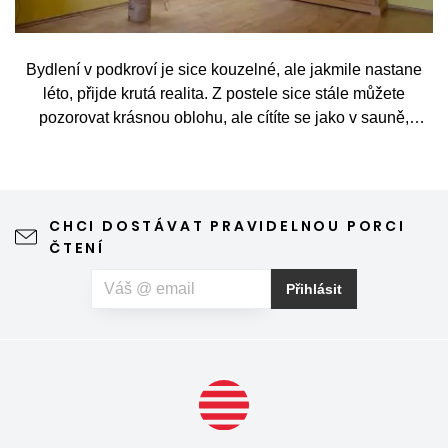
Bydlení v podkroví je sice kouzelné, ale jakmile nastane
léto, přijde krutá realita. Z postele sice stále můžete
pozorovat krásnou oblohu, ale cítíte se jako v sauně,
protože slunce praží přímo přes střešní okna. Nicméně
stínění oken v tomto případě dokáže udělat velkou službu,
jen je potřeba vybrat tu správnou formu.
CHCI DOSTÁVAT PRAVIDELNOU PORCI
ČTENÍ
Přihlásit