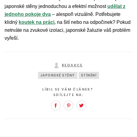
japonské stěny jednoduchou a efektní možnost
udělat z
jednoho pokoje dva
– alespoň vizuálně. Potřebujete
klidný
koutek na práci
, na šití nebo na odpočinek? Pokud
netrváte na zvukové izolaci, japonské žaluzie váš problém
vyřeší.
REDAKCE
JAPONSKÉ STĚNY
STÍNĚNÍ
LÍBIL SE VÁM ČLÁNEK?
SDÍLEJTE NA:
Facebook
Pinterest
Twitter