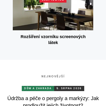
Rozšíření vzorníku screenových
látek
NEJNOVĚJŠÍ
DŮM A ZAHRADA
5. SRPNA 2026
Údržba a péče o pergoly a markýzy: Jak
prodloužit jejich životnost?