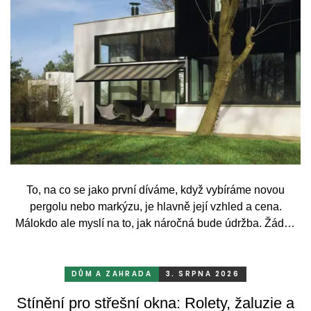
To, na co se jako první díváme, když vybíráme novou
pergolu nebo markýzu, je hlavně její vzhled a cena.
Málokdo ale myslí na to, jak náročná bude údržba. Žádný
systém se bez občasné péče neobejde. Celý rok totiž
odolává vrtochům počasí, například ostrému slunci, dešti a
mrazu, ale také prachu a pylu, což se na něm dříve či
DŮM A ZAHRADA
3. SRPNA 2026
později podepíše.
Stínění pro střešní okna: Rolety, žaluzie a