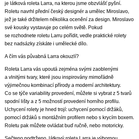
je látková roleta Larra, na kterou jsme obzvlášť pyšní.
Roletu navrhl přední český designér a umělec Miroslavo,
jež je také držitelem několika ocenění za design. Miroslavo
své kousky vystavuje po celém světě. Pokud
se rozhodnete roletu Larru pořídit, vedle praktické rolety
bez nadsázky získáte i umělecké dílo.
A čím vás půvabná Larra okouzlí?
Roleta Larra vás upoutá zejména svými zaoblenými
a vlnitými tvary, které jsou inspirovány mimořádně
výjimečnou kombinací přírody a moderní architektury.
Co se týče variability provedení, můžete si vybrat z 5 tvarů
spodní lišty a z 5 možností provedení horního profilu.
Uchycení rolety je hned trojí: uchycení pomocí držáků,
pomocí držáků s montážním profilem nebo s krycím boxem.
Roletu pak můžete ovládat buď ručně, nebo motoricky.
Sečteno podtrženo, látkový roleta Larra je výbornou