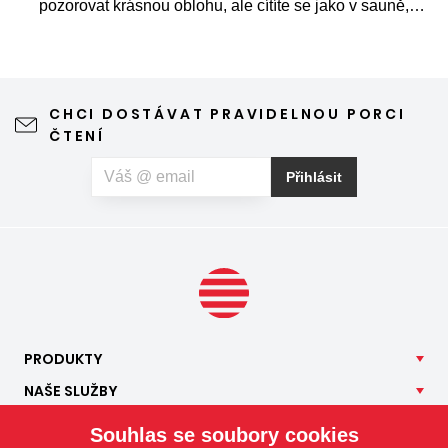
pozorovat krásnou oblohu, ale cítíte se jako v sauně,
protože slunce praží přímo přes střešní okna. Nicméně
stínění oken v tomto případě dokáže udělat velkou službu,
jen je potřeba vybrat tu správnou formu.
CHCI DOSTÁVAT PRAVIDELNOU PORCI
ČTENÍ
Přihlásit
PRODUKTY
NAŠE
SLUŽBY
APLIKACE
Souhlas se soubory cookies