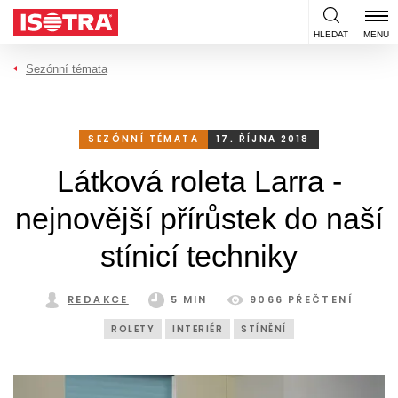
Přeskočit na obsah
HLEDAT
MENU
Sezónní témata
SEZÓNNÍ TÉMATA
17. ŘÍJNA 2018
Látková roleta Larra -
nejnovější přírůstek do naší
stínicí techniky
REDAKCE
5 MIN
9066 PŘEČTENÍ
ROLETY
INTERIÉR
STÍNĚNÍ