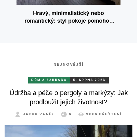
Hravý, minimalistický nebo
romantický: styl pokoje pomohou
určit interiérové rolety
NEJNOVĚJŠÍ
DŮM A ZAHRADA
5. SRPNA 2026
Údržba a péče o pergoly a markýzy: Jak
prodloužit jejich životnost?
JAKUB VANĚK
6
9066 PŘEČTENÍ