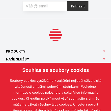
Přihlásit
PRODUKTY
NAŠE
SLUŽBY
APLIKACE
Souhlas se soubory cookies
ISOTRA
Soubory cookies využíváme k zajištění nejlepší uživatelské
KONTAKT
zkušenosti s našimi webovými stránkami. Podrobné
informace o cookies naleznete v sekci
Více informací o
cookies
. Kliknutím na „Přijmout vše“ souhlasíte s tím, že
můžeme užívat všechny typy cookies. Chcete-li povolit
užívání pouze některých typů cookies, můžete tak učinit v