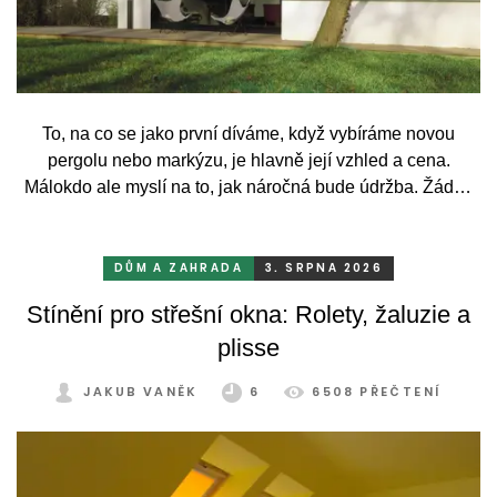
To, na co se jako první díváme, když vybíráme novou
pergolu nebo markýzu, je hlavně její vzhled a cena.
Málokdo ale myslí na to, jak náročná bude údržba. Žádný
systém se bez občasné péče neobejde. Celý rok totiž
odolává vrtochům počasí, například ostrému slunci, dešti a
mrazu, ale také prachu a pylu, což se na něm dříve či
DŮM A ZAHRADA
3. SRPNA 2026
později podepíše.
Stínění pro střešní okna: Rolety, žaluzie a
plisse
JAKUB VANĚK
6
6508 PŘEČTENÍ