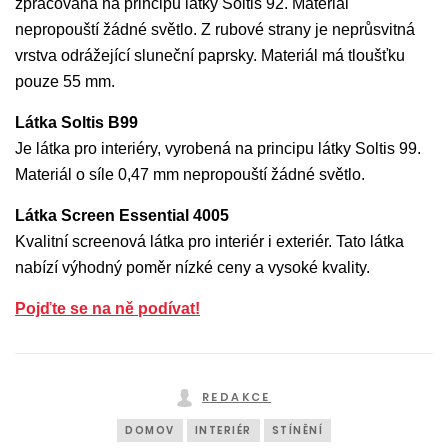
zpracována na principu látky Soltis 92. Materiál
nepropouští žádné světlo. Z rubové strany je neprůsvitná
vrstva odrážející sluneční paprsky. Materiál má tloušťku
pouze 55 mm.
Látka Soltis B99
Je látka pro interiéry, vyrobená na principu látky Soltis 99.
Materiál o síle 0,47 mm nepropouští žádné světlo.
Látka Screen Essential 4005
Kvalitní screenová látka pro interiér i exteriér. Tato látka
nabízí výhodný poměr nízké ceny a vysoké kvality.
Pojďte se na ně podívat!
REDAKCE
DOMOV
INTERIÉR
STÍNĚNÍ