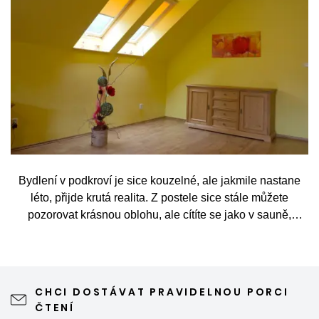
Bydlení v podkroví je sice kouzelné, ale jakmile nastane
léto, přijde krutá realita. Z postele sice stále můžete
pozorovat krásnou oblohu, ale cítíte se jako v sauně,
protože slunce praží přímo přes střešní okna. Nicméně
stínění oken v tomto případě dokáže udělat velkou službu,
jen je potřeba vybrat tu správnou formu.
CHCI DOSTÁVAT PRAVIDELNOU PORCI
ČTENÍ