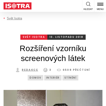
Přeskočit na obsah
HLEDAT
MENU
Svět Isotra
SVĚT ISOTRA
13. LISTOPADU 2018
Rozšíření vzorníku
screenových látek
REDAKCE
3
6508 PŘEČTENÍ
DOMOV
INTERIÉR
STÍNĚNÍ