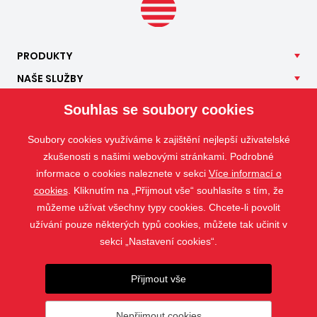
PRODUKTY
NAŠE
SLUŽBY
APLIKACE
Souhlas se soubory cookies
ISOTRA
Soubory cookies využíváme k zajištění nejlepší uživatelské
KONTAKT
zkušenosti s našimi webovými stránkami. Podrobné
informace o cookies naleznete v sekci
Více informací o
cookies
. Kliknutím na „Přijmout vše“ souhlasíte s tím, že
můžeme užívat všechny typy cookies. Chcete-li povolit
užívání pouze některých typů cookies, můžete tak učinit v
sekci „Nastavení cookies“.
Přijmout vše
Nepřijmout cookies