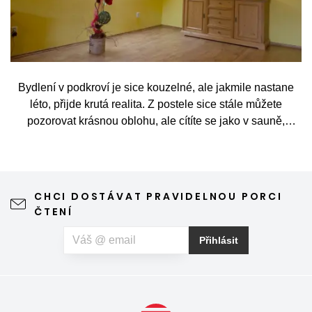
Bydlení v podkroví je sice kouzelné, ale jakmile nastane
léto, přijde krutá realita. Z postele sice stále můžete
pozorovat krásnou oblohu, ale cítíte se jako v sauně,
protože slunce praží přímo přes střešní okna. Nicméně
stínění oken v tomto případě dokáže udělat velkou službu,
jen je potřeba vybrat tu správnou formu.
CHCI DOSTÁVAT PRAVIDELNOU PORCI
ČTENÍ
Přihlásit