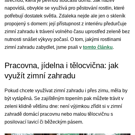
střechou, která je pevnou součástí domu. Jak název
napovídá, obvykle se využívá pro pěstování rostlin, které
potřebují dostatek světla. Zdaleka nejde ale jen o skleník
propojený s domem: její přístupnost z interiéru předurčuje
zimní zahradu k trávení volného času uprostřed zeleně bez
nutnosti snášet výkyvy počasí. O tom, jakými rostlinami
zimní zahradu zabydlet, jsme psali v
tomto článku
.
Pracovna, jídelna i tělocvična: jak
využít zimní zahradu
Pokud chcete využívat zimní zahradu i přes zimu, měla by
být vytápěná. Se zajištěným topením pak můžete trávit v
zeleni klidně většinu dne: není výjimkou zřídit si v zimní
zahradě domácí pracovnu nebo malou tělocvičnu s
posilovací lavicí či běžeckým pásem.