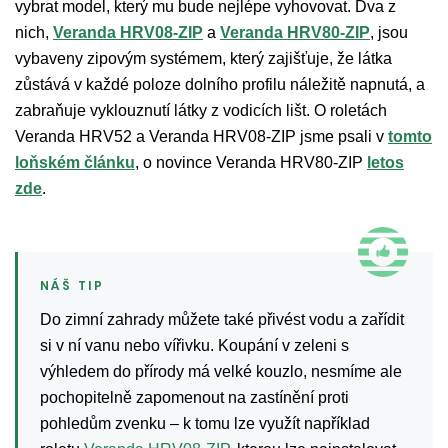
vybrat model, který mu bude nejlépe vyhovovat. Dva z
nich,
Veranda HRV08-ZIP
a
Veranda HRV80-ZIP
, jsou
vybaveny zipovým systémem, který zajišťuje, že látka
zůstává v každé poloze dolního profilu náležitě napnutá, a
zabraňuje vyklouznutí látky z vodicích lišt. O roletách
Veranda HRV52 a Veranda HRV08-ZIP jsme psali v
tomto
loňském článku
, o novince Veranda HRV80-ZIP
letos
zde
.
Do zimní zahrady můžete také přivést vodu a zařídit
si v ní vanu nebo vířivku. Koupání v zeleni s
výhledem do přírody má velké kouzlo, nesmíme ale
pochopitelně zapomenout na zastínění proti
pohledům zvenku – k tomu lze využít například