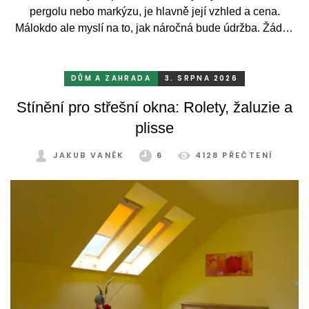
pergolu nebo markýzu, je hlavně její vzhled a cena.
Málokdo ale myslí na to, jak náročná bude údržba. Žádný
systém se bez občasné péče neobejde. Celý rok totiž
odolává vrtochům počasí, například ostrému slunci, dešti a
mrazu, ale také prachu a pylu, což se na něm dříve či
DŮM A ZAHRADA
3. SRPNA 2026
později podepíše.
Stínění pro střešní okna: Rolety, žaluzie a
plisse
JAKUB VANĚK
6
4128 PŘEČTENÍ