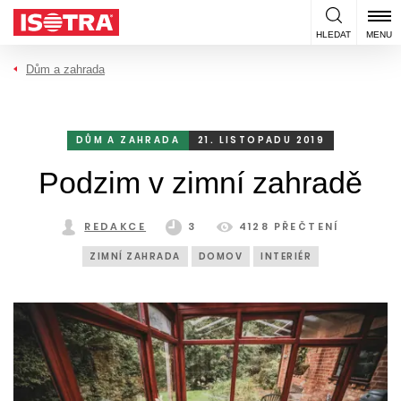
Přeskočit na obsah
HLEDAT
MENU
Dům a zahrada
DŮM A ZAHRADA
21. LISTOPADU 2019
Podzim v zimní zahradě
REDAKCE
3
4128 PŘEČTENÍ
ZIMNÍ ZAHRADA
DOMOV
INTERIÉR