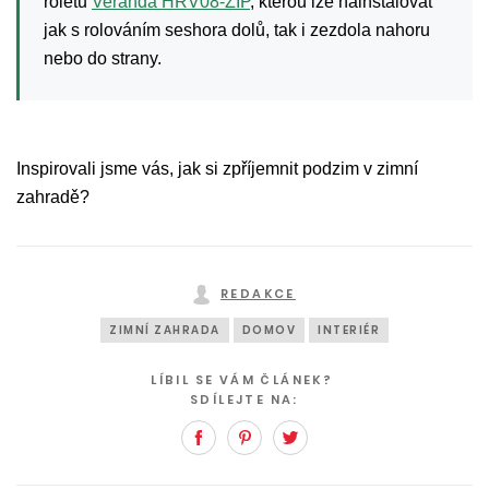
roletu
Veranda HRV08-ZIP
, kterou lze nainstalovat
jak s rolováním seshora dolů, tak i zezdola nahoru
nebo do strany.
Inspirovali jsme vás, jak si zpříjemnit podzim v zimní
zahradě?
REDAKCE
ZIMNÍ ZAHRADA
DOMOV
INTERIÉR
LÍBIL SE VÁM ČLÁNEK?
SDÍLEJTE NA:
Facebook
Pinterest
Twitter