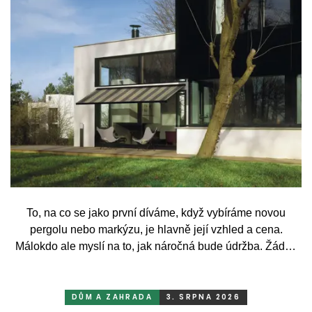
To, na co se jako první díváme, když vybíráme novou
pergolu nebo markýzu, je hlavně její vzhled a cena.
Málokdo ale myslí na to, jak náročná bude údržba. Žádný
systém se bez občasné péče neobejde. Celý rok totiž
odolává vrtochům počasí, například ostrému slunci, dešti a
mrazu, ale také prachu a pylu, což se na něm dříve či
DŮM A ZAHRADA
3. SRPNA 2026