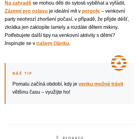
Na zahradě
se mohou děti do sytosti vyběhat a vyřádit.
Zázemí pro oslavu
je ideální mít v
pergole
– venkovní
party neohrozí zhoršení počasí, v případě, že přijde déšť,
zkrátka jen zaklopíte lamely a rozdáte dětem mikiny.
Potřebujete další tipy na venkovní aktivity s dětmi?
Inspirujte se v
našem článku
.
Pomalu začíná období, kdy je
venku možné trávit
většinu času – využijte ho!
REDAKCE