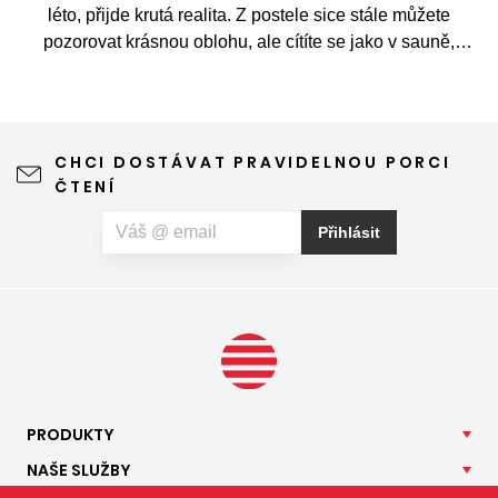
léto, přijde krutá realita. Z postele sice stále můžete
pozorovat krásnou oblohu, ale cítíte se jako v sauně,
protože slunce praží přímo přes střešní okna. Nicméně
stínění oken v tomto případě dokáže udělat velkou službu,
jen je potřeba vybrat tu správnou formu.
CHCI DOSTÁVAT PRAVIDELNOU PORCI
ČTENÍ
Přihlásit
PRODUKTY
NAŠE
SLUŽBY