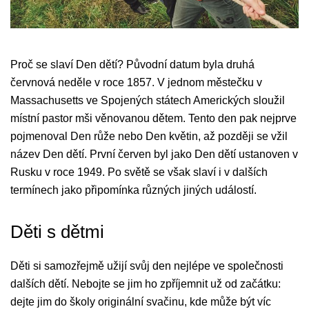
Proč se slaví Den dětí? Původní datum byla druhá
červnová neděle v roce 1857. V jednom městečku v
Massachusetts ve Spojených státech Amerických sloužil
místní pastor mši věnovanou dětem. Tento den pak nejprve
pojmenoval Den růže nebo Den květin, až později se vžil
název Den dětí. První červen byl jako Den dětí ustanoven v
Rusku v roce 1949. Po světě se však slaví i v dalších
termínech jako připomínka různých jiných událostí.
Děti s dětmi
Děti si samozřejmě užijí svůj den nejlépe ve společnosti
dalších dětí. Nebojte se jim ho zpříjemnit už od začátku:
dejte jim do školy originální svačinu, kde může být víc