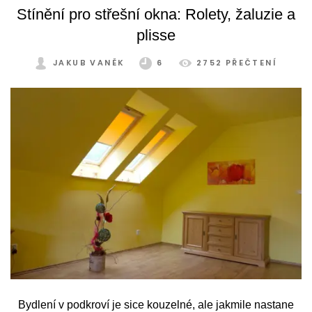
později podepíše.
Stínění pro střešní okna: Rolety, žaluzie a
plisse
JAKUB VANĚK
6
2752 PŘEČTENÍ
Bydlení v podkroví je sice kouzelné, ale jakmile nastane