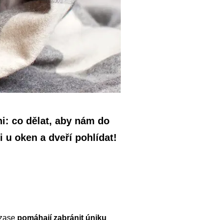
ni: co dělat, aby nám do
 u oken a dveří pohlídat!
ě zase
pomáhají zabránit úniku