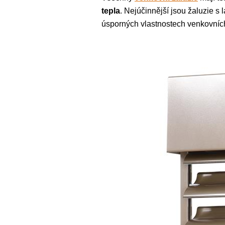
tepla
. Nejúčinnější jsou žaluzie s
úsporných vlastnostech venkovních