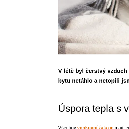
V létě byl čerstvý vzduch
bytu netáhlo a netopili j
Úspora tepla s 
Všechny
venkovní žaluzie
mají te