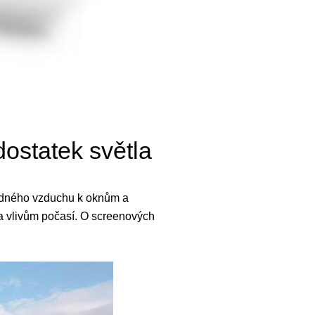
dostatek světla
adného vzduchu k oknům a
u a vlivům počasí. O screenových