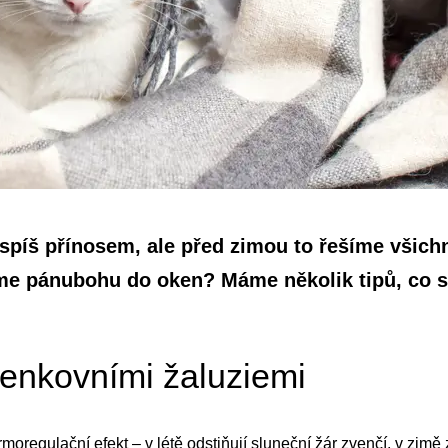
 spíš přínosem, ale před zimou to řešíme všich
sme pánubohu do oken? Máme několik tipů, co si
venkovními žaluziemi
rmoregulační efekt – v létě odstiňují sluneční žár zvenčí, v zim