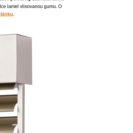
délce lamel vlisovanou gumu. O
článku
.