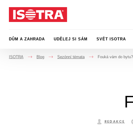
Přeskočit na obsah
DŮM A ZAHRADA
UDĚLEJ SI SÁM
SVĚT ISOTRA
ISOTRA
Blog
Sezónní témata
Fouká vám do bytu?
->
->
->
F
REDAKCE