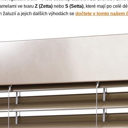
 lamelami ve tvaru
Z (Zetta)
nebo
S (Setta)
, které mají po celé 
 žaluzií a jejich dalších výhodách se
dočtete v tomto našem 