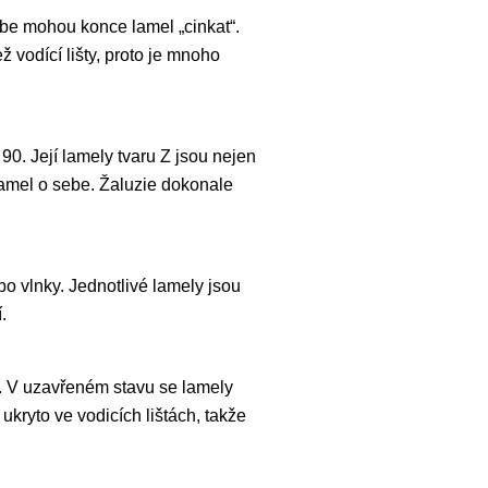
sebe mohou konce lamel „cinkat“.
 vodící lišty, proto je mnoho
0. Její lamely tvaru Z jsou nejen
lamel o sebe. Žaluzie dokonale
bo vlnky. Jednotlivé lamely jsou
.
čí. V uzavřeném stavu se lamely
kryto ve vodicích lištách, takže