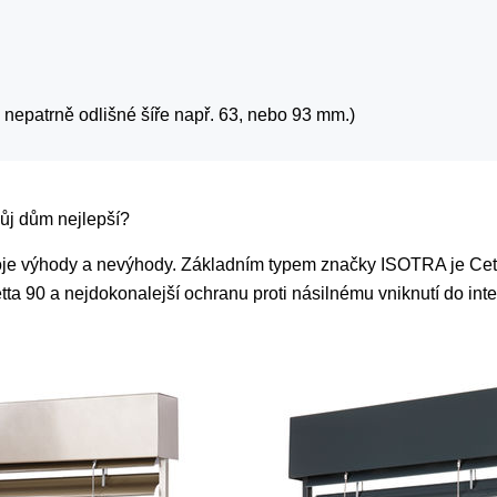
i nepatrně odlišné šíře např. 63, nebo 93 mm.)
můj dům nejlepší?
oje výhody a nevýhody. Základním typem značky ISOTRA je Cett
 90 a nejdokonalejší ochranu proti násilnému vniknutí do inter