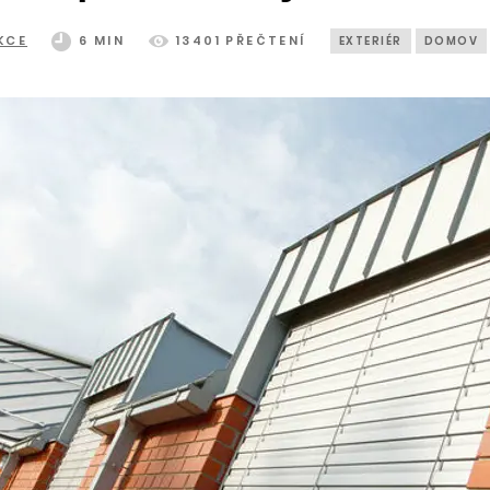
KCE
6 MIN
13401 PŘEČTENÍ
EXTERIÉR
DOMOV