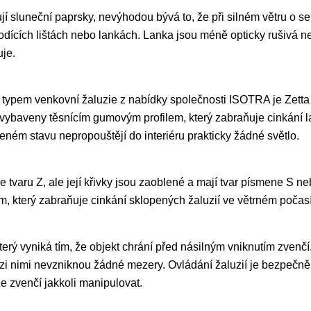
ují sluneční paprsky, nevýhodou bývá to, že při silném větru o 
dících lištách nebo lankách. Lanka jsou méně opticky rušivá než
uje.
typem venkovní žaluzie z nabídky společnosti ISOTRA je Zetta 9
u vybaveny těsnícím gumovým profilem, který zabraňuje cinkání 
vřeném stavu nepropouštějí do interiéru prakticky žádné světlo.
 tvaru Z, ale její křivky jsou zaoblené a mají tvar písmene S ne
 který zabraňuje cinkání sklopených žaluzií ve větrném počasí
 který vyniká tím, že objekt chrání před násilným vniknutím zven
i nimi nevzniknou žádné mezery. Ovládání žaluzií je bezpečně u
ze zvenčí jakkoli manipulovat.