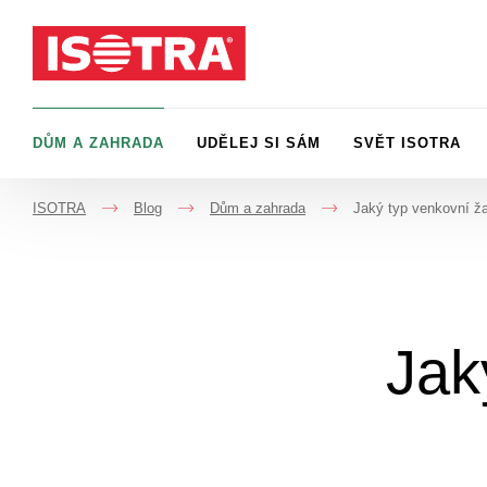
Přeskočit na obsah
DŮM A ZAHRADA
UDĚLEJ SI SÁM
SVĚT ISOTRA
ISOTRA
Blog
Dům a zahrada
Jaký typ venkovní ža
->
->
->
Jak