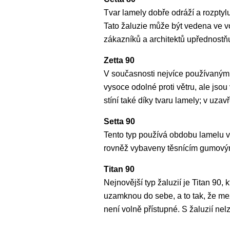
Tvar lamely dobře odráží a rozptyl
Tato žaluzie může být vedena ve vo
zákazníků a architektů upřednostň
Zetta 90
V současnosti nejvíce používaným 
vysoce odolné proti větru, ale jso
stíní také díky tvaru lamely; v uza
Setta 90
Tento typ používá obdobu lamelu ve
rovněž vybaveny těsnícím gumovým,
Titan 90
Nejnovější typ žaluzií je Titan 90,
uzamknou do sebe, a to tak, že mez
není volně přístupné. S žaluzií nel