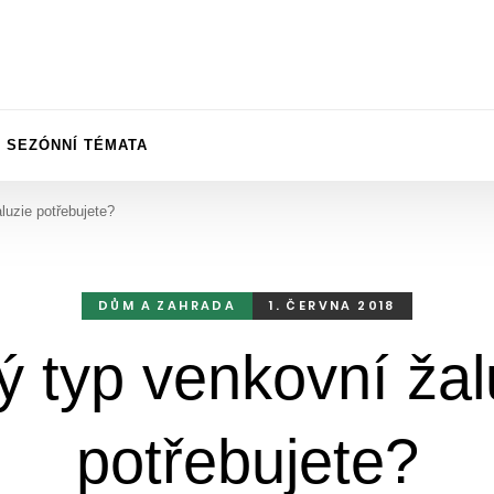
SEZÓNNÍ TÉMATA
luzie potřebujete?
DŮM A ZAHRADA
1. ČERVNA 2018
ý typ venkovní žal
potřebujete?