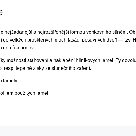
e
e nejžádanější a nejrozšířenější formou venkovního stínění. Obl
hují do velkých prosklených ploch fasád, posuvných dveří — tzv. 
ch domů a budov.
y možnosti stahovaní a naklápění hliníkových lamel. Ty dovolují 
o, resp. tepelné zisky ze slunečního záření.
u lamely
ofilem použitých lamel.