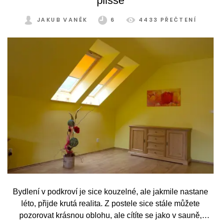
plisse
JAKUB VANĚK
6
4433 PŘEČTENÍ
Bydlení v podkroví je sice kouzelné, ale jakmile nastane
léto, přijde krutá realita. Z postele sice stále můžete
pozorovat krásnou oblohu, ale cítíte se jako v sauně,