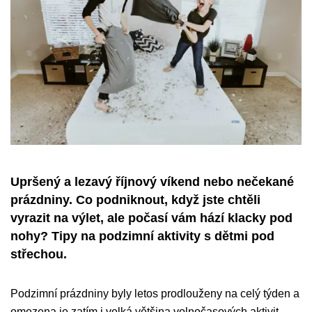
Upršený a lezavý říjnový víkend nebo nečekané
prázdniny. Co podniknout, když jste chtěli
vyrazit na výlet, ale počasí vám hází klacky pod
nohy? Tipy na podzimní aktivity s dětmi pod
střechou.
Podzimní prázdniny byly letos prodlouženy na celý týden a
omezena je zatím i velká většina volnočasových aktivit,