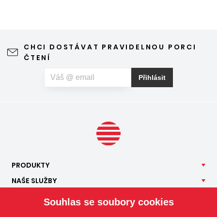
protože slunce praží přímo přes střešní okna. Nicméně
stínění oken v tomto případě dokáže udělat velkou službu,
jen je potřeba vybrat tu správnou formu.
CHCI DOSTÁVAT PRAVIDELNOU PORCI
ČTENÍ
Přihlásit
PRODUKTY
NAŠE
SLUŽBY
APLIKACE
Souhlas se soubory cookies
ISOTRA