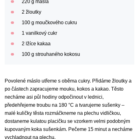
220 g másla
2 žloutky
100 g moučkového cukru
1 vanilkový cukr
2 lžíce kakaa
100 g strouhaného kokosu
Povolené máslo utřeme s oběma cukry. Přidáme žloutky a
po částech zapracujeme mouku, kokos a kakao. Těsto
necháme asi půl hodiny odpočinout v lednici,
předehřejeme troubu na 180 °C a tvarujeme sušenky –
malé kuličky těsta rozmáčkneme na plechu vidličkou,
dostaneme kulatou placičku se vzorkem velmi podobným
kupovaným koka sušenkám. Pečeme 15 minut a necháme
vychladnout na plechu.