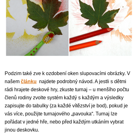
Podzim také zve k ozdobení oken slupovacími obrázky. V
našem
článku
najdete podrobný návod. A jestli s dětmi
rádi hrajete deskové hry, zkuste turnaj – u menšího počtu
členů rodiny zvolte systém každý s každým a výsledky
zapisujte do tabulky (za každé vítězství je bod), pokud je
vás více, použijte turnajového „pavouka“. Turnaj lze
pořádat v jedné hře, nebo před každým utkáním vybrat
jinou deskovku.