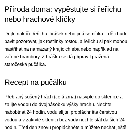
Příroda doma: vypěstujte si řeřichu
nebo hrachové klíčky
Dejte naklíčit řeřichu, hrášek nebo jiná semínka – děti bude
bavit pozorovat, jak rostlinky rostou, a řeřichu si pak mohou
nastříhat na namazaný krajíc chleba nebo například na
vařené brambory. Z hrášku se dá připravit pražená
staročeská pučálka.
Recept na pučálku
Přebraný sušený hrách (celá zrna) nasypte do sklenice a
zalijte vodou do dvojnásobku výšky hrachu. Nechte
nabobtnat 24 hodin, vodu slijte, propláchněte čerstvou
vodou a v zakryté sklenici bez vody nechte stát dalších 24
hodin. Třetí den znovu propláchněte a můžete nechat ještě