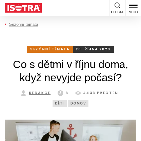
Přeskočit na obsah
HLEDAT
MENU
Sezónní témata
SEZÓNNÍ TÉMATA
20. ŘÍJNA 2020
Co s dětmi v říjnu doma,
když nevyjde počasí?
REDAKCE
3
4433 PŘEČTENÍ
DĚTI
DOMOV