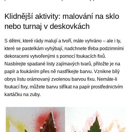
Klidnější aktivity: malování na sklo
nebo turnaj v deskovkách
S dětmi, které rády malují a tvoří, máte vyhráno – ale i ty,
které se pastelkám vyhýbají, nadchnete třeba podzimními
dekoracemi vytvořenými s pomocí foukacích fixů.
Nasbírejte spadané listy zajímavých tvarů, přiložte je na
papír a foukáním přes ně nastříkejte barvu. Vznikne bílý
obrys listu orámovaný zvolenou barvou fixu. Nemáte-li
foukací fixy, můžete barvu stříkat na papír prostřednictvím
kartáčku na zuby.