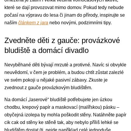
které se dají provozovat mimo domov. Pokud tedy nebude
počasí na výpravu do lesa či jinam do přírody, inspirujte se
naším
článkem z jara
nebo novými, podzimními tipy.
Zvedněte děti z gauče: provázkové
bludiště a domácí divadlo
Nevyběhané děti bývají mrzuté a protivné. Navíc si obvykle
neuvědomí, v čem je problém, a budou chtít zůstat zalezlé
ve svém pokoji u nějaké pasivní zábavy. Zkuste je
zvednout z gauče provázkovým bludištěm.
Na domácí „laserové“ bludiště potřebujete jen úzkou
chodbu, krepový papír a maskovací (malířskou) pásku –
obyčejná izolepa by mohla poškodit stěny. Natáhněte papír
cik cak od stěny ke stěně tak, aby nebylo příliš lehké se
bludištěm dostat (tj. nejde například celé jednoduše