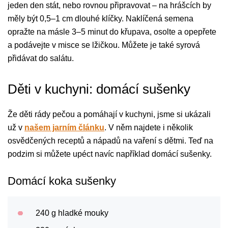
jeden den stát, nebo rovnou připravovat – na hrášcích by
měly být 0,5–1 cm dlouhé klíčky. Naklíčená semena
opražte na másle 3–5 minut do křupava, osolte a opepřete
a podávejte v misce se lžičkou. Můžete je také syrová
přidávat do salátu.
Děti v kuchyni: domácí sušenky
Že děti rády pečou a pomáhají v kuchyni, jsme si ukázali
už v
našem jarním článku
. V něm najdete i několik
osvědčených receptů a nápadů na vaření s dětmi. Teď na
podzim si můžete upéct navíc například domácí sušenky.
Domácí koka sušenky
240 g hladké mouky