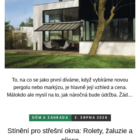
To, na co se jako první díváme, když vybíráme novou
pergolu nebo markýzu, je hlavně její vzhled a cena.
Málokdo ale myslí na to, jak náročná bude údržba. Žádný
systém se bez občasné péče neobejde. Celý rok totiž
odolává vrtochům počasí, například ostrému slunci, dešti a
mrazu, ale také prachu a pylu, což se na něm dříve či
DŮM A ZAHRADA
3. SRPNA 2026
později podepíše.
Stínění pro střešní okna: Rolety, žaluzie a