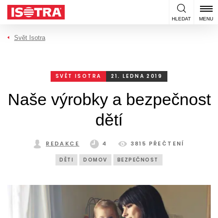
Přeskočit na obsah
HLEDAT
MENU
Svět Isotra
SVĚT ISOTRA
21. LEDNA 2019
Naše výrobky a bezpečnost
dětí
REDAKCE
4
3815 PŘEČTENÍ
DĚTI
DOMOV
BEZPEČNOST