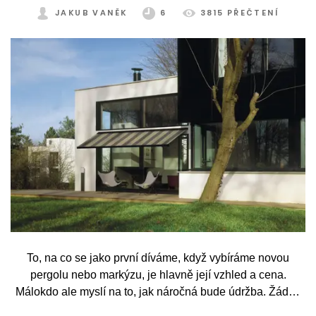
JAKUB VANĚK
6
3815 PŘEČTENÍ
To, na co se jako první díváme, když vybíráme novou
pergolu nebo markýzu, je hlavně její vzhled a cena.
Málokdo ale myslí na to, jak náročná bude údržba. Žádný
systém se bez občasné péče neobejde. Celý rok totiž