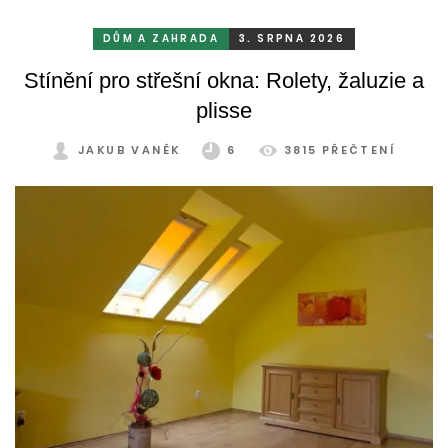
odolává vrtochům počasí, například ostrému slunci, dešti a
mrazu, ale také prachu a pylu, což se na něm dříve či
DŮM A ZAHRADA
3. SRPNA 2026
později podepíše.
Stínění pro střešní okna: Rolety, žaluzie a
plisse
JAKUB VANĚK
6
3815 PŘEČTENÍ