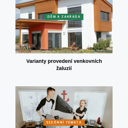
DŮM A ZAHRADA
Varianty provedení venkovních
žaluzií
SEZÓNNÍ TÉMATA