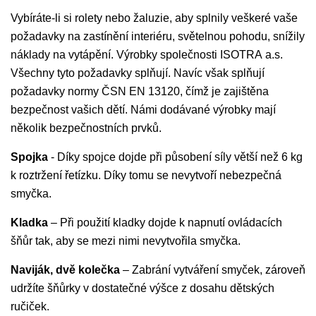
Vybíráte-li si rolety nebo žaluzie, aby splnily veškeré vaše
požadavky na zastínění interiéru, světelnou pohodu, snížily
náklady na vytápění. Výrobky společnosti ISOTRA a.s.
Všechny tyto požadavky splňují. Navíc však splňují
požadavky normy ČSN EN 13120, čímž je zajištěna
bezpečnost vašich dětí. Námi dodávané výrobky mají
několik bezpečnostních prvků.
Spojka
- Díky spojce dojde při působení síly větší než 6 kg
k roztržení řetízku. Díky tomu se nevytvoří nebezpečná
smyčka.
Kladka
– Při použití kladky dojde k napnutí ovládacích
šňůr tak, aby se mezi nimi nevytvořila smyčka.
Naviják, dvě kolečka
– Zabrání vytváření smyček, zároveň
udržíte šňůrky v dostatečné výšce z dosahu dětských
ručiček.