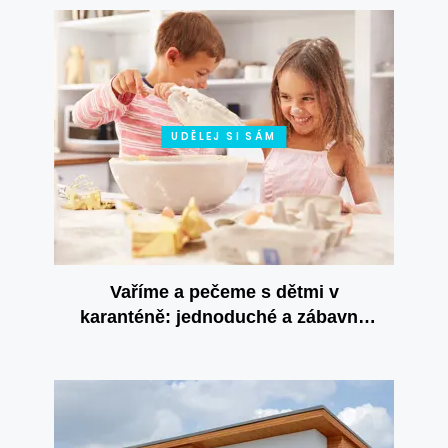
UDĚLEJ SI SÁM
Vaříme a pečeme s dětmi v
karanténě: jednoduché a zábavné
recepty