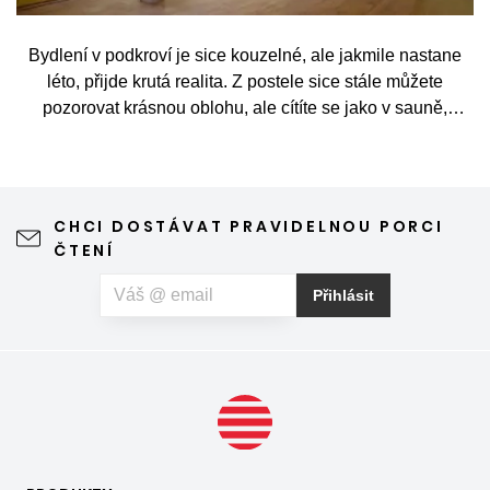
Bydlení v podkroví je sice kouzelné, ale jakmile nastane
léto, přijde krutá realita. Z postele sice stále můžete
pozorovat krásnou oblohu, ale cítíte se jako v sauně,
protože slunce praží přímo přes střešní okna. Nicméně
stínění oken v tomto případě dokáže udělat velkou službu,
jen je potřeba vybrat tu správnou formu.
CHCI DOSTÁVAT PRAVIDELNOU PORCI
ČTENÍ
Přihlásit