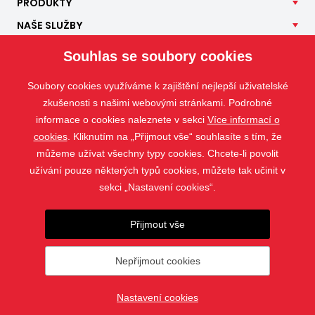
PRODUKTY
NAŠE
SLUŽBY
APLIKACE
Souhlas se soubory cookies
ISOTRA
Soubory cookies využíváme k zajištění nejlepší uživatelské
KONTAKT
zkušenosti s našimi webovými stránkami. Podrobné
informace o cookies naleznete v sekci
Více informací o
cookies
. Kliknutím na „Přijmout vše“ souhlasíte s tím, že
můžeme užívat všechny typy cookies. Chcete-li povolit
užívání pouze některých typů cookies, můžete tak učinit v
sekci „Nastavení cookies“.
Přijmout vše
Nepřijmout cookies
© 2019 - 2026 ISOTRA a.s.
Nastavení cookies
vytvořil
webProgress