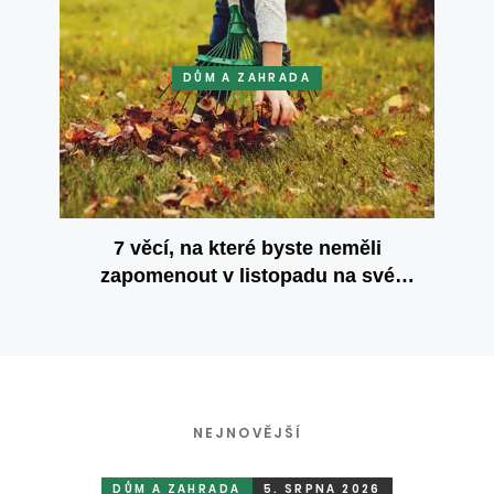
DŮM A ZAHRADA
7 věcí, na které byste neměli
zapomenout v listopadu na své
zahradě
NEJNOVĚJŠÍ
DŮM A ZAHRADA
5. SRPNA 2026