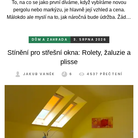
To, na co se jako první díváme, když vybíráme novou
pergolu nebo markýzu, je hlavně její vzhled a cena.
Málokdo ale myslí na to, jak náročná bude údržba. Žádný
systém se bez občasné péče neobejde. Celý rok totiž
odolává vrtochům počasí, například ostrému slunci, dešti a
mrazu, ale také prachu a pylu, což se na něm dříve či
DŮM A ZAHRADA
3. SRPNA 2026
později podepíše.
Stínění pro střešní okna: Rolety, žaluzie a
plisse
JAKUB VANĚK
6
4537 PŘEČTENÍ