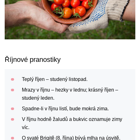
Říjnové pranostiky
Teplý říjen – studený listopad.
Mrazy v říjnu – hezky v lednu; krásný říjen –
studený leden.
Spadne-li v říjnu listí, bude mokrá zima.
V říjnu hodně žaludů a bukvic oznamuje zimy
víc.
O svaté Brigitě (8. října) bývá mlha na úsvitě.