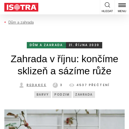
Přeskočit na obsah
HLEDAT
MENU
Dům a zahrada
DŮM A ZAHRADA
21. ŘÍJNA 2020
Zahrada v říjnu: končíme
sklizeň a sázíme růže
REDAKCE
3
4537 PŘEČTENÍ
BARVY
PODZIM
ZAHRADA