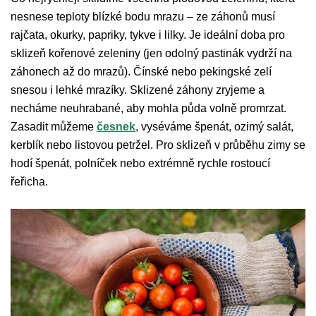
nesnese teploty blízké bodu mrazu – ze záhonů musí
rajčata, okurky, papriky, tykve i lilky. Je ideální doba pro
sklizeň kořenové zeleniny (jen odolný pastinák vydrží na
záhonech až do mrazů). Čínské nebo pekingské zelí
snesou i lehké mrazíky. Sklizené záhony zryjeme a
necháme neuhrabané, aby mohla půda volně promrzat.
Zasadit můžeme
česnek
, vyséváme špenát, ozimý salát,
kerblík nebo listovou petržel. Pro sklizeň v průběhu zimy se
hodí špenát, polníček nebo extrémně rychle rostoucí
řeřicha.