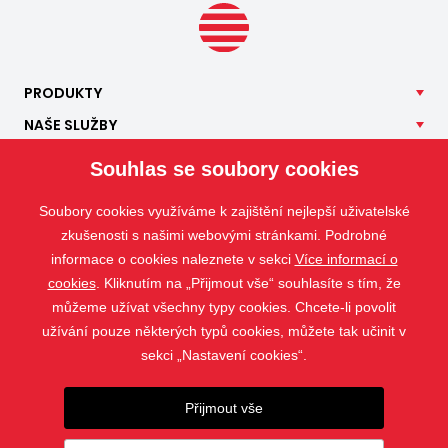
PRODUKTY
NAŠE
SLUŽBY
APLIKACE
Souhlas se soubory cookies
ISOTRA
Soubory cookies využíváme k zajištění nejlepší uživatelské
KONTAKT
zkušenosti s našimi webovými stránkami. Podrobné
informace o cookies naleznete v sekci
Více informací o
cookies
. Kliknutím na „Přijmout vše“ souhlasíte s tím, že
můžeme užívat všechny typy cookies. Chcete-li povolit
užívání pouze některých typů cookies, můžete tak učinit v
sekci „Nastavení cookies“.
Přijmout vše