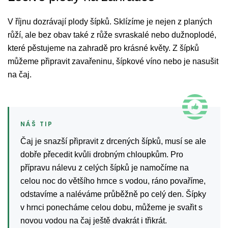
V říjnu dozrávají plody šípků. Sklízíme je nejen z planých
růží, ale bez obav také z růže svraskalé nebo dužnoplodé,
které pěstujeme na zahradě pro krásné květy. Z šípků
můžeme připravit zavařeninu, šípkové víno nebo je nasušit
na čaj.
Čaj je snazší připravit z drcených šípků, musí se ale
dobře přecedit kvůli drobným chloupkům. Pro
přípravu nálevu z celých šípků je namočíme na
celou noc do většího hrnce s vodou, ráno povaříme,
odstavíme a naléváme průběžně po celý den. Šípky
v hrnci ponecháme celou dobu, můžeme je svařit s
novou vodou na čaj ještě dvakrát i třikrát.