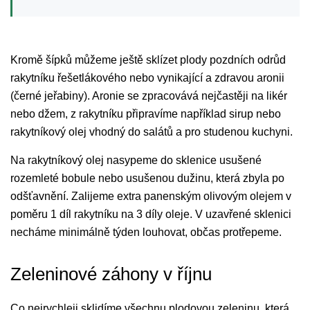
Kromě šípků můžeme ještě sklízet plody pozdních odrůd
rakytníku řešetlákového nebo vynikající a zdravou aronii
(černé jeřabiny). Aronie se zpracovává nejčastěji na likér
nebo džem, z rakytníku připravíme například sirup nebo
rakytníkový olej vhodný do salátů a pro studenou kuchyni.
Na rakytníkový olej nasypeme do sklenice usušené
rozemleté bobule nebo usušenou dužinu, která zbyla po
odšťavnění. Zalijeme extra panenským olivovým olejem v
poměru 1 díl rakytníku na 3 díly oleje. V uzavřené sklenici
necháme minimálně týden louhovat, občas protřepeme.
Zeleninové záhony v říjnu
Co nejrychleji sklidíme všechnu plodovou zeleninu, která