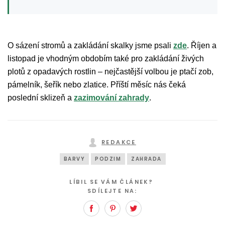
O sázení stromů a zakládání skalky jsme psali
zde
. Říjen a
listopad je vhodným obdobím také pro zakládání živých
plotů z opadavých rostlin – nejčastější volbou je ptačí zob,
pámelník, šeřík nebo zlatice. Příští měsíc nás čeká
poslední sklizeň a
zazimování zahrady
.
REDAKCE
BARVY
PODZIM
ZAHRADA
LÍBIL SE VÁM ČLÁNEK?
SDÍLEJTE NA:
Facebook
Pinterest
Twitter