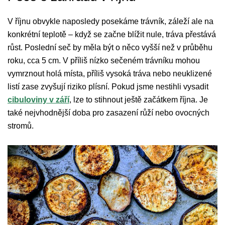
V říjnu obvykle naposledy posekáme trávník, záleží ale na
konkrétní teplotě – když se začne blížit nule, tráva přestává
růst. Poslední seč by měla být o něco vyšší než v průběhu
roku, cca 5 cm. V příliš nízko sečeném trávníku mohou
vymrznout holá místa, příliš vysoká tráva nebo neuklizené
listí zase zvyšují riziko plísní. Pokud jsme nestihli vysadit
cibuloviny v září
, lze to stihnout ještě začátkem října. Je
také nejvhodnější doba pro zasazení růží nebo ovocných
stromů.