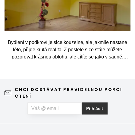
Bydlení v podkroví je sice kouzelné, ale jakmile nastane
léto, přijde krutá realita. Z postele sice stále můžete
pozorovat krásnou oblohu, ale cítíte se jako v sauně,
protože slunce praží přímo přes střešní okna. Nicméně
stínění oken v tomto případě dokáže udělat velkou službu,
jen je potřeba vybrat tu správnou formu.
CHCI DOSTÁVAT PRAVIDELNOU PORCI
ČTENÍ
Přihlásit