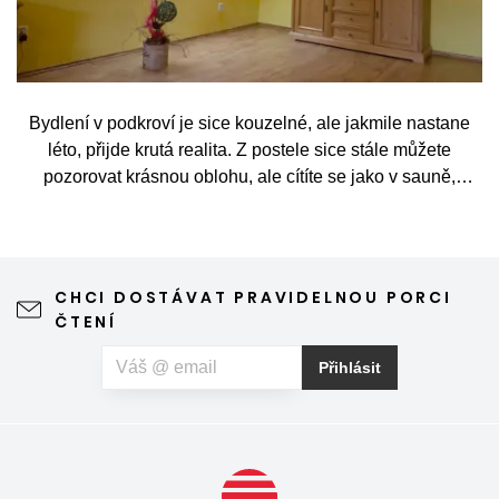
Bydlení v podkroví je sice kouzelné, ale jakmile nastane
léto, přijde krutá realita. Z postele sice stále můžete
pozorovat krásnou oblohu, ale cítíte se jako v sauně,
protože slunce praží přímo přes střešní okna. Nicméně
stínění oken v tomto případě dokáže udělat velkou službu,
jen je potřeba vybrat tu správnou formu.
CHCI DOSTÁVAT PRAVIDELNOU PORCI
ČTENÍ
Přihlásit