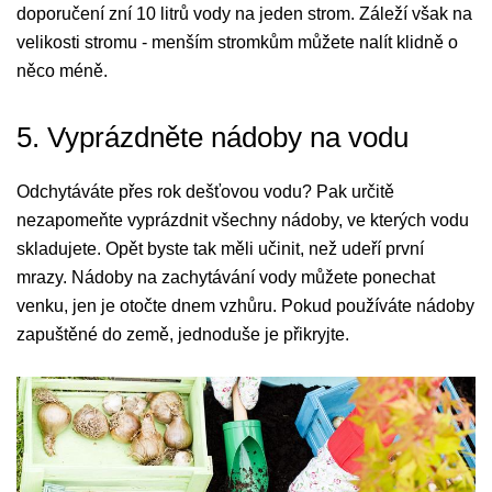
doporučení zní 10 litrů vody na jeden strom. Záleží však na
velikosti stromu - menším stromkům můžete nalít klidně o
něco méně.
5. Vyprázdněte nádoby na vodu
Odchytáváte přes rok dešťovou vodu? Pak určitě
nezapomeňte vyprázdnit všechny nádoby, ve kterých vodu
skladujete. Opět byste tak měli učinit, než udeří první
mrazy. Nádoby na zachytávání vody můžete ponechat
venku, jen je otočte dnem vzhůru. Pokud používáte nádoby
zapuštěné do země, jednoduše je přikryjte.