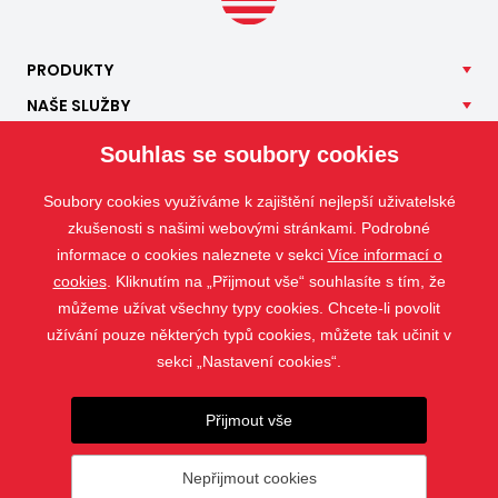
PRODUKTY
NAŠE
SLUŽBY
APLIKACE
Souhlas se soubory cookies
ISOTRA
Soubory cookies využíváme k zajištění nejlepší uživatelské
KONTAKT
zkušenosti s našimi webovými stránkami. Podrobné
informace o cookies naleznete v sekci
Více informací o
cookies
. Kliknutím na „Přijmout vše“ souhlasíte s tím, že
můžeme užívat všechny typy cookies. Chcete-li povolit
užívání pouze některých typů cookies, můžete tak učinit v
sekci „Nastavení cookies“.
Přijmout vše
Nepřijmout cookies