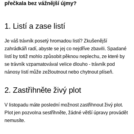
přečkala bez vážnější újmy?
1. Listí a zase listí
Je váš trávník posetý hromadou listí? Zkušenější
zahrádkáři radí, abyste se jej co nejdříve zbavili. Spadané
listí by totiž mohlo způsobit pěknou neplechu, ze které by
se trávník vzpamatovával velice dlouho - trávník pod
nánosy listí může zežloutnout nebo chytnout plíseň.
2. Zastřihněte živý plot
V listopadu máte poslední možnost zastřihnout živý plot.
Plot jen pozvolna sestříhněte, žádné větší úpravy provádět
nemusíte.