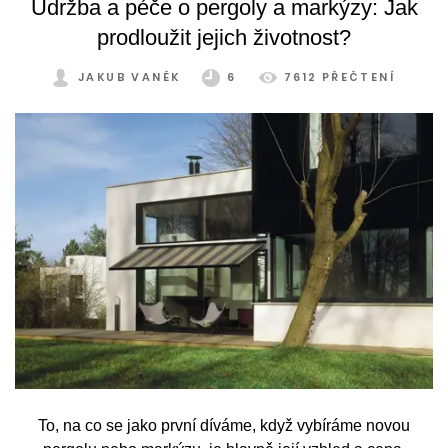
Údržba a péče o pergoly a markýzy: Jak
prodloužit jejich životnost?
JAKUB VANĚK
6
7612 PŘEČTENÍ
To, na co se jako první díváme, když vybíráme novou