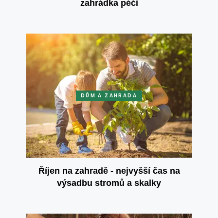
zahrádka péči
DŮM A ZAHRADA
Říjen na zahradě - nejvyšší čas na
výsadbu stromů a skalky