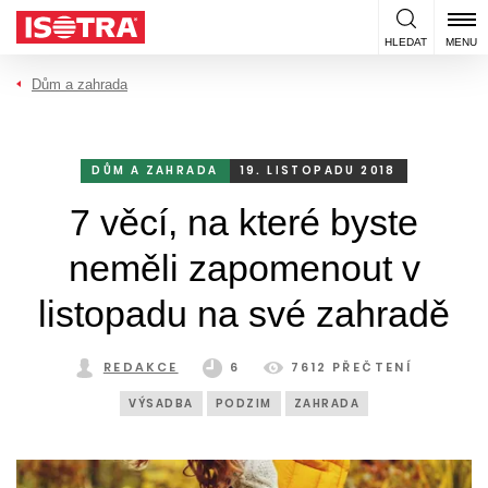
Přeskočit na obsah
HLEDAT
MENU
Dům a zahrada
DŮM A ZAHRADA
19. LISTOPADU 2018
7 věcí, na které byste
neměli zapomenout v
listopadu na své zahradě
REDAKCE
6
7612 PŘEČTENÍ
VÝSADBA
PODZIM
ZAHRADA