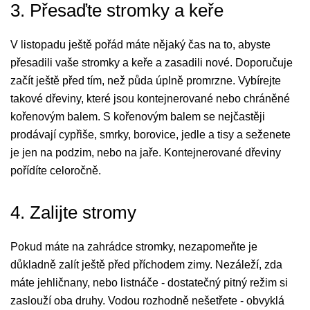
3. Přesaďte stromky a keře
V listopadu ještě pořád máte nějaký čas na to, abyste
přesadili vaše stromky a keře a zasadili nové. Doporučuje
začít ještě před tím, než půda úplně promrzne. Vybírejte
takové dřeviny, které jsou kontejnerované nebo chráněné
kořenovým balem. S kořenovým balem se nejčastěji
prodávají cypřiše, smrky, borovice, jedle a tisy a seženete
je jen na podzim, nebo na jaře. Kontejnerované dřeviny
pořídíte celoročně.
4. Zalijte stromy
Pokud máte na zahrádce stromky, nezapomeňte je
důkladně zalít ještě před příchodem zimy. Nezáleží, zda
máte jehličnany, nebo listnáče - dostatečný pitný režim si
zaslouží oba druhy. Vodou rozhodně nešetřete - obvyklá