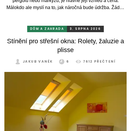
pergolu nebo markýzu, je hlavně její vzhled a cena.
Málokdo ale myslí na to, jak náročná bude údržba. Žádný
systém se bez občasné péče neobejde. Celý rok totiž
odolává vrtochům počasí, například ostrému slunci, dešti a
mrazu, ale také prachu a pylu, což se na něm dříve či
DŮM A ZAHRADA
3. SRPNA 2026
později podepíše.
Stínění pro střešní okna: Rolety, žaluzie a
plisse
JAKUB VANĚK
6
7612 PŘEČTENÍ