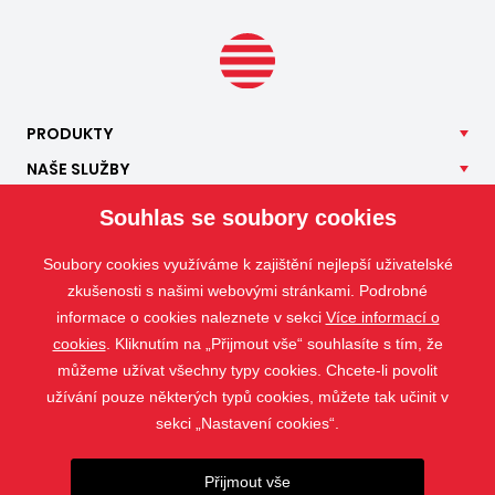
PRODUKTY
NAŠE
SLUŽBY
APLIKACE
Souhlas se soubory cookies
ISOTRA
Soubory cookies využíváme k zajištění nejlepší uživatelské
KONTAKT
zkušenosti s našimi webovými stránkami. Podrobné
informace o cookies naleznete v sekci
Více informací o
cookies
. Kliknutím na „Přijmout vše“ souhlasíte s tím, že
můžeme užívat všechny typy cookies. Chcete-li povolit
užívání pouze některých typů cookies, můžete tak učinit v
sekci „Nastavení cookies“.
Přijmout vše