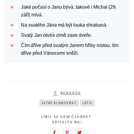
Jaké počasí o Janu bývá, takové i Michal (29.
září) mívá.
Na svatého Jána má být louka shrabaná.
Svatý Jan otvírá zimě zase dveře.
Čím dříve před svatým Janem hřiby rostou, tím
dříve před Vánocemi sněží.
REDAKCE
LETNÍ SLUNOVRAT
LÉTO
LÍBIL SE VÁM ČLÁNEK?
SDÍLEJTE NA:
Facebook
Pinterest
Twitter