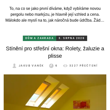
To, na co se jako první díváme, když vybíráme novou
pergolu nebo markýzu, je hlavně její vzhled a cena.
Málokdo ale myslí na to, jak náročná bude údržba. Žádný
systém se bez občasné péče neobejde. Celý rok totiž
odolává vrtochům počasí, například ostrému slunci, dešti a
mrazu, ale také prachu a pylu, což se na něm dříve či
DŮM A ZAHRADA
3. SRPNA 2026
později podepíše.
Stínění pro střešní okna: Rolety, žaluzie a
plisse
JAKUB VANĚK
6
3227 PŘEČTENÍ