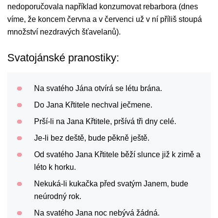
nedoporučovala například konzumovat rebarbora (dnes
víme, že koncem června a v červenci už v ní příliš stoupá
množství nezdravých šťavelanů).
Svatojánské pranostiky:
Na svatého Jána otvírá se létu brána.
Do Jana Křtitele nechval ječmene.
Prší-li na Jana Křtitele, pršívá tři dny celé.
Je-li bez deště, bude pěkně ještě.
Od svatého Jana Křtitele běží slunce již k zimě a
léto k horku.
Nekuká-li kukačka před svatým Janem, bude
neúrodný rok.
Na svatého Jana noc nebývá žádná.