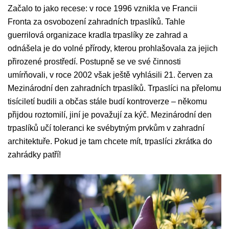
Začalo to jako recese: v roce 1996 vznikla ve Francii
Fronta za osvobození zahradních trpaslíků. Tahle
guerrilová organizace kradla trpaslíky ze zahrad a
odnášela je do volné přírody, kterou prohlašovala za jejich
přirozené prostředí. Postupně se ve své činnosti
umírňovali, v roce 2002 však ještě vyhlásili 21. červen za
Mezinárodní den zahradních trpaslíků. Trpaslíci na přelomu
tisíciletí budili a občas stále budí kontroverze – někomu
přijdou roztomilí, jiní je považují za kýč. Mezinárodní den
trpaslíků učí toleranci ke svébytným prvkům v zahradní
architektuře. Pokud je tam chcete mít, trpaslíci zkrátka do
zahrádky patří!