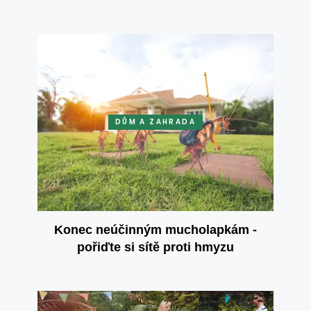
DŮM A ZAHRADA
Konec neúčinným mucholapkám -
pořiďte si sítě proti hmyzu