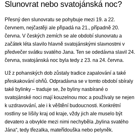
Slunovrat nebo svatojánská noc?
Přesný den slunovratu se pohybuje mezi 19. a 22.
červnem, nejčastěji ale připadá na 21., případně 20.
června. V českých zemích se ale období slunovratu a
začátek léta slavilo hlavně svatojánskými slavnostmi v
předvečer svátku svatého Jana. Ten se odedávna slavil 24.
června, svatojánská noc byla tedy z 23. na 24. června.
Už z pohanských dob zůstaly tradice zapalování a také
přeskakování ohňů. Odpradávna se v tomto období sbíraly
také bylinky – traduje se, že byliny nasbírané o
svatojánské noci mají kouzelnou moc a používaly se nejen
k uzdravování, ale i k věštění budoucnosti. Konkrétní
rostliny se lišily kraj od kraje, vždy jich ale muselo být
devatero a obvykle mezi nimi nechyběla „bylina svatého
Jána“, tedy třezalka, mateřídouška nebo pelyněk.