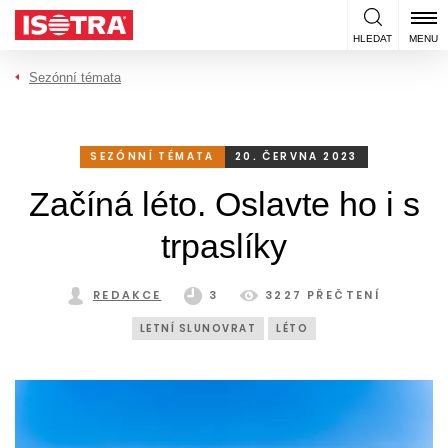
Přeskočit na obsah
HLEDAT
MENU
Sezónní témata
SEZÓNNÍ TÉMATA
20. ČERVNA 2023
Začíná léto. Oslavte ho i s
trpaslíky
REDAKCE
3
3227 PŘEČTENÍ
LETNÍ SLUNOVRAT
LÉTO