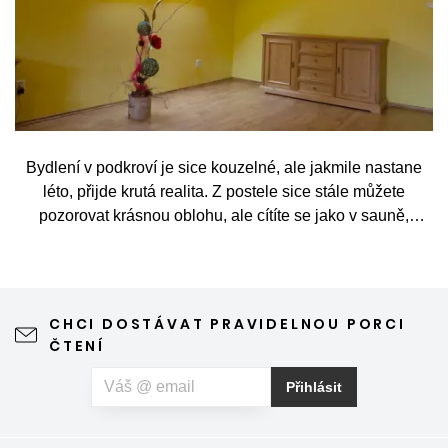
Bydlení v podkroví je sice kouzelné, ale jakmile nastane
léto, přijde krutá realita. Z postele sice stále můžete
pozorovat krásnou oblohu, ale cítíte se jako v sauně,
protože slunce praží přímo přes střešní okna. Nicméně
stínění oken v tomto případě dokáže udělat velkou službu,
jen je potřeba vybrat tu správnou formu.
CHCI DOSTÁVAT PRAVIDELNOU PORCI
ČTENÍ
Přihlásit