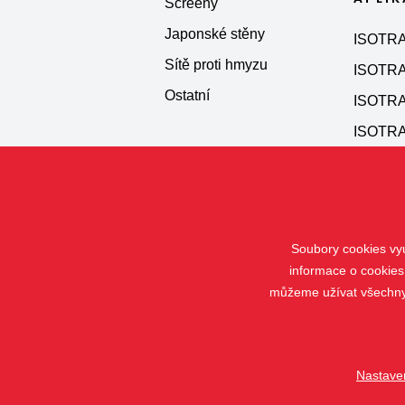
Screeny
Japonské stěny
ISOTRA
Sítě proti hmyzu
ISOTRA
Ostatní
ISOTRA
ISOTRA
Soubory cookies vyu
informace o cookies
můžeme užívat všechny t
Nastave