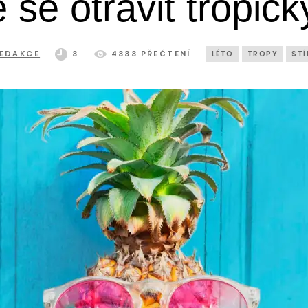
se otrávit tropic
EDAKCE
3
4333 PŘEČTENÍ
LÉTO
TROPY
STÍ