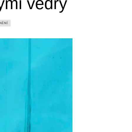
kými vedry
NĚNÍ