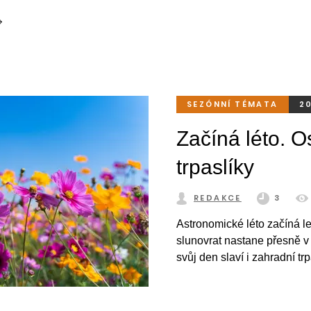
SEZÓNNÍ TÉMATA
2
Začíná léto. Os
trpaslíky
REDAKCE
3
Astronomické léto začíná le
slunovrat nastane přesně v
svůj den slaví i zahradní t