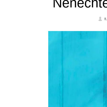
Nenechte 
R