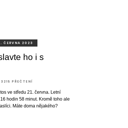
0. ČERVNA 2023
lavte ho i s
3215 PŘEČTENÍ
tos ve středu 21. června. Letní
 16 hodin 58 minut. Kromě toho ale
rpaslíci. Máte doma nějakého?