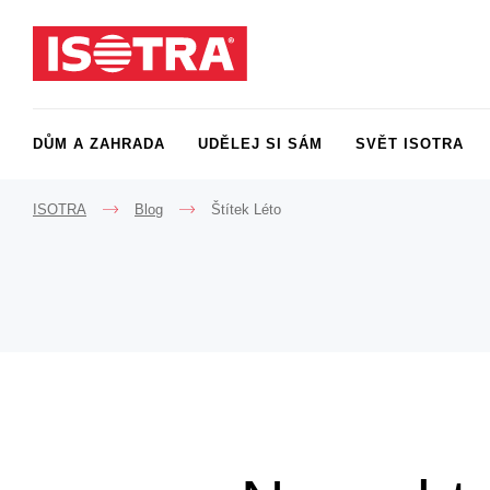
Přeskočit na obsah
DŮM A ZAHRADA
UDĚLEJ SI SÁM
SVĚT ISOTRA
ISOTRA
Blog
Štítek Léto
->
->