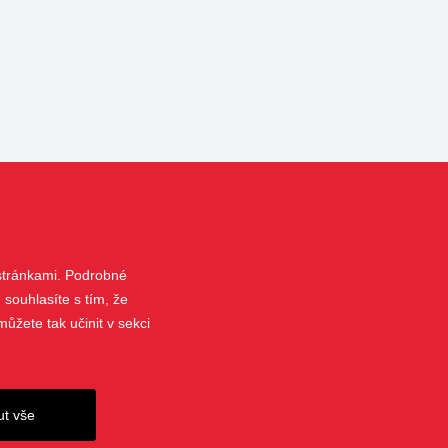
 stránkami. Podrobné
 souhlasíte s tím, že
ůžete tak učinit v sekci
ut vše