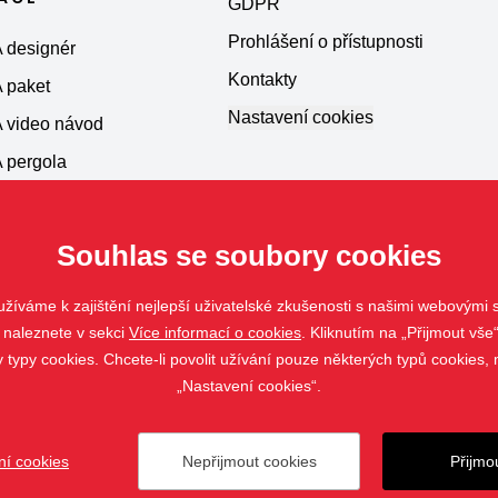
GDPR
Prohlášení o přístupnosti
 designér
Kontakty
 paket
Nastavení cookies
 video návod
 pergola
Souhlas se soubory cookies
žíváme k zajištění nejlepší uživatelské zkušenosti s našimi webovými
 naleznete v sekci
Více informací o cookies
. Kliknutím na „Přijmout vše“
ypy cookies. Chcete-li povolit užívání pouze některých typů cookies, m
„Nastavení cookies“.
ní cookies
Nepřijmout cookies
Přijmo