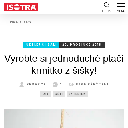
Přeskočit na obsah
HLEDAT
MENU
Udělej si sám
UDĚLEJ SI SÁM
20. PROSINCE 2018
Vyrobte si jednoduché ptačí
krmítko z šišky!
REDAKCE
2
8769 PŘEČTENÍ
DIY
DĚTI
EXTERIÉR