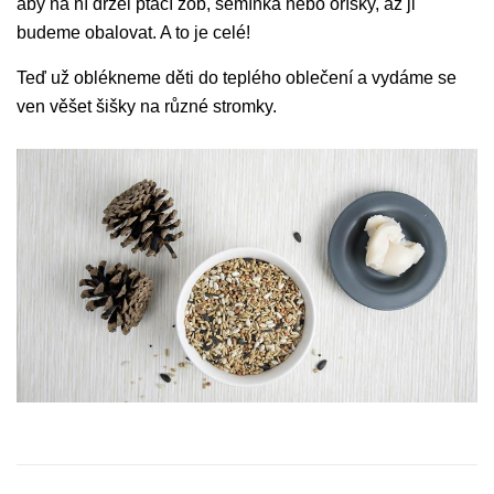
aby na ní držel ptačí zob, semínka nebo oříšky, až ji
budeme obalovat. A to je celé!
Teď už oblékneme děti do teplého oblečení a vydáme se
ven věšet šišky na různé stromky.