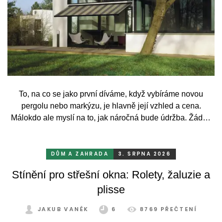
To, na co se jako první díváme, když vybíráme novou
pergolu nebo markýzu, je hlavně její vzhled a cena.
Málokdo ale myslí na to, jak náročná bude údržba. Žádný
systém se bez občasné péče neobejde. Celý rok totiž
odolává vrtochům počasí, například ostrému slunci, dešti a
mrazu, ale také prachu a pylu, což se na něm dříve či
DŮM A ZAHRADA
3. SRPNA 2026
později podepíše.
Stínění pro střešní okna: Rolety, žaluzie a
plisse
JAKUB VANĚK
6
8769 PŘEČTENÍ