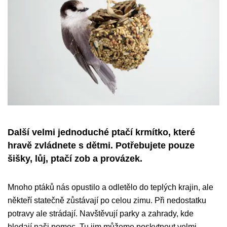
Další velmi jednoduché ptačí krmítko, které
hravě zvládnete s dětmi. Potřebujete pouze
šišky, lůj, ptačí zob a provázek.
Mnoho ptáků nás opustilo a odletělo do teplých krajin, ale
někteří statečně zůstávají po celou zimu. Při nedostatku
potravy ale strádají. Navštěvují parky a zahrady, kde
hledají naši pomoc. Tu jim můžeme poskytnout velmi