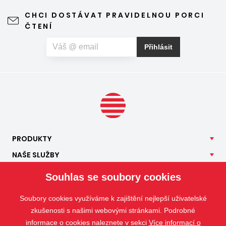
CHCI DOSTÁVAT PRAVIDELNOU PORCI
ČTENÍ
Přihlásit
PRODUKTY
NAŠE
SLUŽBY
APLIKACE
Souhlas se soubory cookies
ISOTRA
Soubory cookies využíváme k zajištění nejlepší uživatelské
KONTAKT
zkušenosti s našimi webovými stránkami. Podrobné
informace o cookies naleznete v sekci
Více informací o