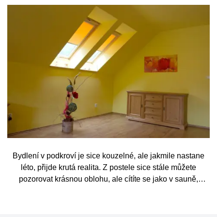
Bydlení v podkroví je sice kouzelné, ale jakmile nastane
léto, přijde krutá realita. Z postele sice stále můžete
pozorovat krásnou oblohu, ale cítíte se jako v sauně,
protože slunce praží přímo přes střešní okna. Nicméně
stínění oken v tomto případě dokáže udělat velkou službu,
jen je potřeba vybrat tu správnou formu.