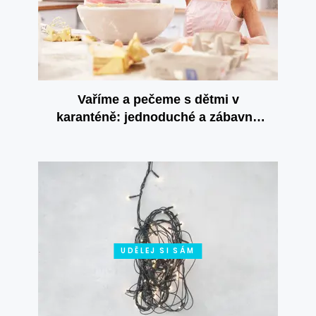
Vaříme a pečeme s dětmi v
karanténě: jednoduché a zábavné
recepty
UDĚLEJ SI SÁM