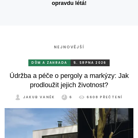
opravdu létá!
NEJNOVĚJŠÍ
DŮM A ZAHRADA
5. SRPNA 2026
Údržba a péče o pergoly a markýzy: Jak
prodloužit jejich životnost?
JAKUB VANĚK
6
6608 PŘEČTENÍ