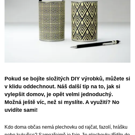
Pokud se bojíte složitých DIY výrobků, můžete si
v klidu oddechnout. Náš další tip na to, jak si
vylepšit domov, je opět velmi jednoduchý.
Možná ještě víc, než si myslíte. A využití? No
uvidíte sami!
Kdo doma občas nemá plechovku od rajčat, fazolí, hrášku
nebo kukuřice? Samozřejmě je fajn, že plechovky třídíte do