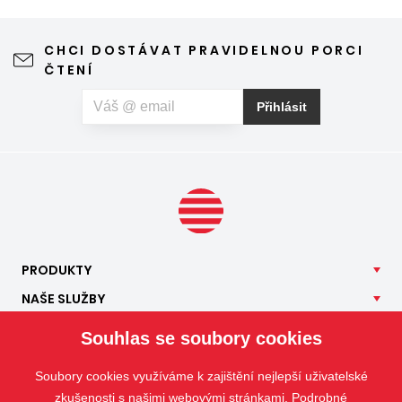
jen je potřeba vybrat tu správnou formu.
CHCI DOSTÁVAT PRAVIDELNOU PORCI
ČTENÍ
Přihlásit
PRODUKTY
NAŠE
SLUŽBY
APLIKACE
Souhlas se soubory cookies
ISOTRA
Soubory cookies využíváme k zajištění nejlepší uživatelské
KONTAKT
zkušenosti s našimi webovými stránkami. Podrobné