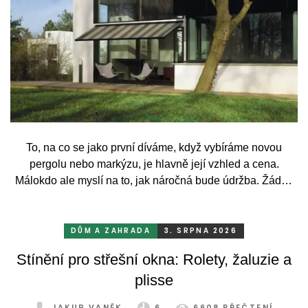
To, na co se jako první díváme, když vybíráme novou
pergolu nebo markýzu, je hlavně její vzhled a cena.
Málokdo ale myslí na to, jak náročná bude údržba. Žádný
systém se bez občasné péče neobejde. Celý rok totiž
odolává vrtochům počasí, například ostrému slunci, dešti a
mrazu, ale také prachu a pylu, což se na něm dříve či
DŮM A ZAHRADA
3. SRPNA 2026
později podepíše.
Stínění pro střešní okna: Rolety, žaluzie a
plisse
JAKUB VANĚK
6
6608 PŘEČTENÍ