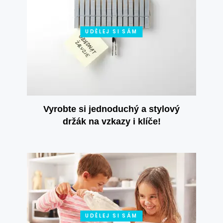
UDĚLEJ SI SÁM
Vyrobte si jednoduchý a stylový
držák na vzkazy i klíče!
UDĚLEJ SI SÁM