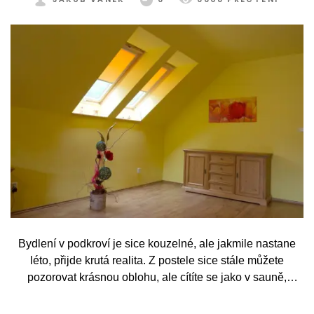
Bydlení v podkroví je sice kouzelné, ale jakmile nastane
léto, přijde krutá realita. Z postele sice stále můžete
pozorovat krásnou oblohu, ale cítíte se jako v sauně,
protože slunce praží přímo přes střešní okna. Nicméně
stínění oken v tomto případě dokáže udělat velkou službu,