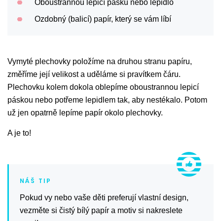
Oboustrannou lepicí pásku nebo lepidlo
Ozdobný (balicí) papír, který se vám líbí
Vymyté plechovky položíme na druhou stranu papíru,
změříme její velikost a uděláme si pravítkem čáru.
Plechovku kolem dokola oblepíme oboustrannou lepicí
páskou nebo potřeme lepidlem tak, aby nestékalo. Potom
už jen opatrně lepíme papír okolo plechovky.
A je to!
Pokud vy nebo vaše děti preferují vlastní design,
vezměte si čistý bílý papír a motiv si nakreslete