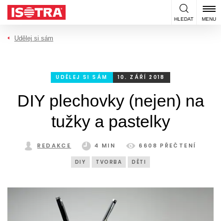
Přeskočit na obsah
HLEDAT
MENU
Udělej si sám
UDĚLEJ SI SÁM
10. ZÁŘÍ 2018
DIY plechovky (nejen) na
tužky a pastelky
REDAKCE
4 MIN
6608 PŘEČTENÍ
DIY
TVORBA
DĚTI